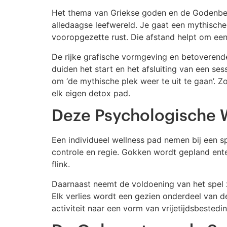
Het thema van Griekse goden en de Godenberg 
alledaagse leefwereld. Je gaat een mythische 
vooropgezette rust. Die afstand helpt om een
De rijke grafische vormgeving en betoverend
duiden het start en het afsluiting van een s
om ‘de mythische plek weer te uit te gaan’. 
elk eigen detox pad.
Deze Psychologische 
Een individueel wellness pad nemen bij een sp
controle en regie. Gokken wordt gepland ent
flink.
Daarnaast neemt de voldoening van het spel ze
Elk verlies wordt een gezien onderdeel van d
activiteit naar een vorm van vrijetijdsbested