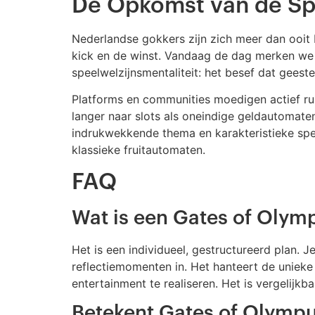
De Opkomst van de Spe
Nederlandse gokkers zijn zich meer dan ooit
kick en de winst. Vandaag de dag merken we 
speelwelzijnsmentaliteit: het besef dat gees
Platforms en communities moedigen actief rus
langer naar slots als oneindige geldautomaten
indrukwekkende thema en karakteristieke speel
klassieke fruitautomaten.
FAQ
Wat is een Gates of Olymp
Het is een individueel, gestructureerd plan. 
reflectiemomenten in. Het hanteert de uniek
entertainment te realiseren. Het is vergelijkb
Betekent Gates of Olympus