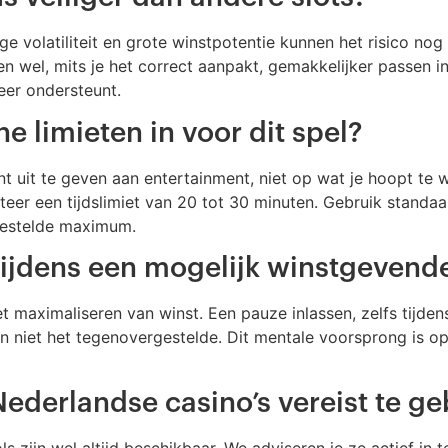
oge volatiliteit en grote winstpotentie kunnen het risico n
 wel, mits je het correct aanpakt, gemakkelijker passen in
heer ondersteunt.
he limieten in voor dit spel?
t uit te geven aan entertainment, niet op wat je hoopt te 
eer een tijdslimiet van 20 tot 30 minuten. Gebruik standaar
ngestelde maximum.
ijdens een mogelijk winstgevend
et maximaliseren van winst. Een pauze inlassen, zelfs tijden
 en niet het tegenovergestelde. Dit mentale voorsprong is op
Nederlandse casino’s vereist te g