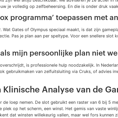
ls zijn wel altijd beschikbaar. We adviseren je ze actief in 
ouw je volledig op zelfbeheersing. En die is onder druk vaa
detox programma’ toepassen met an
ar. Wat Gates of Olympus speciaal maakt, is dat zijn game
tie. Pas je plan aan per speltype. Voor een snellere slot ku
 als mijn persoonlijke plan niet we
s overschrijdt, is professionele hulp noodzakelijk. In Nede
k gebruikmaken van zelfuitsluiting via Cruks, of advies in
 Klinische Analyse van de G
 de loep nemen. De slot gebruikt een raster van 6 bij 5 m
 plek op het scherm, een winst. Het gemis van vaste winli
ekent dat winsten willekeurig vallen, maar wel fors kunnen zi