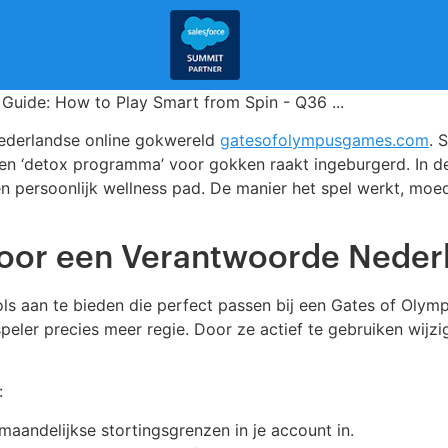
Nederlandse online gokwereld
gatesofolympusgames.com
. 
een ‘detox programma’ voor gokken raakt ingeburgerd. In d
en persoonlijk wellness pad. De manier het spel werkt, mo
 voor een Verantwoorde Neder
s aan te bieden die perfect passen bij een Gates of Olymp
speler precies meer regie. Door ze actief te gebruiken wij
:
maandelijkse stortingsgrenzen in je account in.