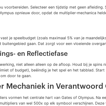
ou voorbereiden. Selecteer een tijdstip met geen afleiding. 
Olympus opnieuw door, opdat de multiplier-mechanica helde
el vast je speelbudget (zoals maximaal 5% van je maandelijks
et buitengebied gaan. Dat zorgt voor een vloeiende overga
ings- en Reflectiefase
lwerking, niet alleen alleen op de afloop. Houd bij je spins 
slimiet of budget), beëindig je het spel en het tabblad. Start
g om door te gaan.
ier Mechaniek in Verantwoord
pliers vormen het centrale hart van Gates of Olympus. Na 
multipliers van wel 500x op elk symbool verschijnen. Deze