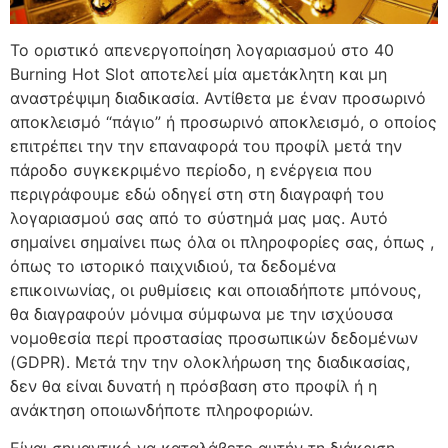
Το οριστικό απενεργοποίηση λογαριασμού στο 40
Burning Hot Slot αποτελεί μία αμετάκλητη και μη
αναστρέψιμη διαδικασία. Αντίθετα με έναν προσωρινό
αποκλεισμό “πάγιο” ή προσωρινό αποκλεισμό, ο οποίος
επιτρέπει την την επαναφορά του προφίλ μετά την
πάροδο συγκεκριμένο περίοδο, η ενέργεια που
περιγράφουμε εδώ οδηγεί στη στη διαγραφή του
λογαριασμού σας από το σύστημά μας μας. Αυτό
σημαίνει σημαίνει πως όλα οι πληροφορίες σας, όπως ,
όπως το ιστορικό παιχνιδιού, τα δεδομένα
επικοινωνίας, οι ρυθμίσεις και οποιαδήποτε μπόνους,
θα διαγραφούν μόνιμα σύμφωνα με την ισχύουσα
νομοθεσία περί προστασίας προσωπικών δεδομένων
(GDPR). Μετά την την ολοκλήρωση της διαδικασίας,
δεν θα είναι δυνατή η πρόσβαση στο προφίλ ή η
ανάκτηση οποιωνδήποτε πληροφοριών.