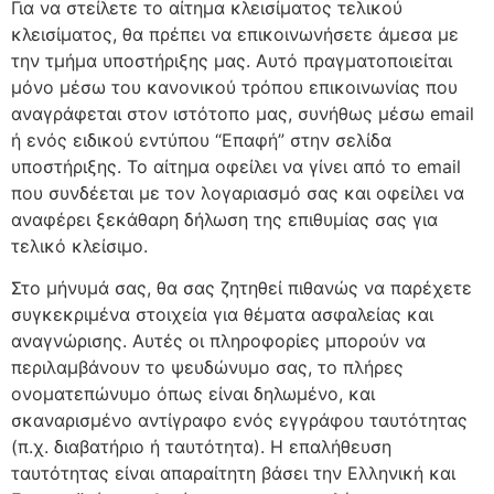
Για να στείλετε το αίτημα κλεισίματος τελικού
κλεισίματος, θα πρέπει να επικοινωνήσετε άμεσα με
την τμήμα υποστήριξης μας. Αυτό πραγματοποιείται
μόνο μέσω του κανονικού τρόπου επικοινωνίας που
αναγράφεται στον ιστότοπο μας, συνήθως μέσω email
ή ενός ειδικού εντύπου “Επαφή” στην σελίδα
υποστήριξης. Το αίτημα οφείλει να γίνει από το email
που συνδέεται με τον λογαριασμό σας και οφείλει να
αναφέρει ξεκάθαρη δήλωση της επιθυμίας σας για
τελικό κλείσιμο.
Στο μήνυμά σας, θα σας ζητηθεί πιθανώς να παρέχετε
συγκεκριμένα στοιχεία για θέματα ασφαλείας και
αναγνώρισης. Αυτές οι πληροφορίες μπορούν να
περιλαμβάνουν το ψευδώνυμο σας, το πλήρες
ονοματεπώνυμο όπως είναι δηλωμένο, και
σκαναρισμένο αντίγραφο ενός εγγράφου ταυτότητας
(π.χ. διαβατήριο ή ταυτότητα). Η επαλήθευση
ταυτότητας είναι απαραίτητη βάσει την Ελληνική και