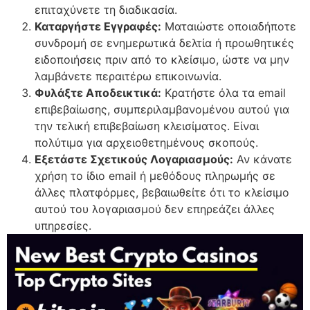
επιταχύνετε τη διαδικασία.
Καταργήστε Εγγραφές:
Ματαιώστε οποιαδήποτε
συνδρομή σε ενημερωτικά δελτία ή προωθητικές
ειδοποιήσεις πριν από το κλείσιμο, ώστε να μην
λαμβάνετε περαιτέρω επικοινωνία.
Φυλάξτε Αποδεικτικά:
Κρατήστε όλα τα email
επιβεβαίωσης, συμπεριλαμβανομένου αυτού για
την τελική επιβεβαίωση κλεισίματος. Είναι
πολύτιμα για αρχειοθετημένους σκοπούς.
Εξετάστε Σχετικούς Λογαριασμούς:
Αν κάνατε
χρήση το ίδιο email ή μεθόδους πληρωμής σε
άλλες πλατφόρμες, βεβαιωθείτε ότι το κλείσιμο
αυτού του λογαριασμού δεν επηρεάζει άλλες
υπηρεσίες.