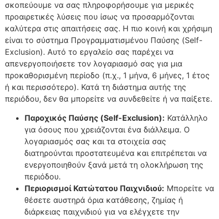
σκοπεύουμε να σας πληροφορήσουμε για μερικές
προαιρετικές λύσεις που ίσως να προσαρμόζονται
καλύτερα στις απαιτήσεις σας. Η πιο κοινή και χρήσιμη
είναι το σύστημα Προγραμματισμένου Παύσης (Self-
Exclusion). Αυτό το εργαλείο σας παρέχει να
απενεργοποιήσετε τον λογαριασμό σας για μια
προκαθορισμένη περίοδο (π.χ., 1 μήνα, 6 μήνες, 1 έτος
ή και περισσότερο). Κατά τη διάστημα αυτής της
περιόδου, δεν θα μπορείτε να συνδεθείτε ή να παίξετε.
Παροχικός Παύσης (Self-Exclusion):
Κατάλληλο
για όσους που χρειάζονται ένα διάλλειμα. Ο
λογαριασμός σας και τα στοιχεία σας
διατηρούνται προστατευμένα και επιτρέπεται να
ενεργοποιηθούν ξανά μετά τη ολοκλήρωση της
περιόδου.
Περιορισμοί Κατώτατου Παιχνιδιού:
Μπορείτε να
θέσετε αυστηρά όρια κατάθεσης, ζημίας ή
διάρκειας παιχνιδιού για να ελέγχετε την