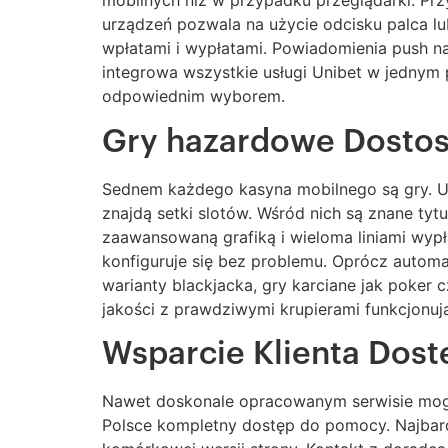
mobilnych niż w przypadku przeglądarki. Prz
urządzeń pozwala na użycie odcisku palca l
wpłatami i wypłatami. Powiadomienia push n
integrowa wszystkie usługi Unibet w jednym p
odpowiednim wyborem.
Gry hazardowe Dosto
Sednem każdego kasyna mobilnego są gry. U
znajdą setki slotów. Wśród nich są znane t
zaawansowaną grafiką i wieloma liniami wypła
konfiguruje się bez problemu. Oprócz automató
warianty blackjacka, gry karciane jak poker 
jakości z prawdziwymi krupierami funkcjonują
Wsparcie Klienta Dos
Nawet doskonale opracowanym serwisie mogą
Polsce kompletny dostęp do pomocy. Najbardz