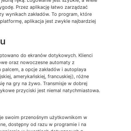
edną ręką. Logowanie jest szybkie, a wiele
ygodę. Przez aplikację łatwo zarządzać
zy wynikach zakładów. To program, które
atformę, aplikacja jest zwykle najbardziej
nu
ptowano do ekranów dotykowych. Klienci
ocowe oraz nowoczesne automaty z
m palcem, a opcje zakładów i autoplaya
skiej, amerykańskiej, francuskiej), różne
się na gry na żywo. Transmisje w dobrej
tykowe przyciski jest niemal natychmiastowa.
 daje swoim przenośnym użytkownikom w
ne, dostępny od razu w programie i na