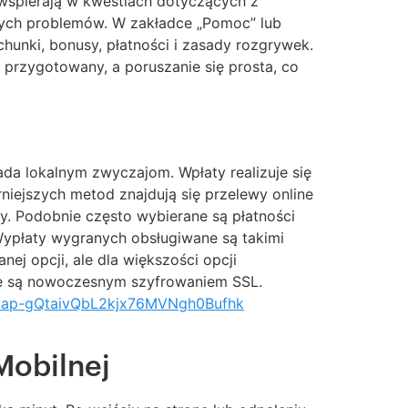
wspierają w kwestiach dotyczących z
głych problemów. W zakładce „Pomoc” lub
hunki, bonusy, płatności i zasady rozgrywek.
przygotowany, a poruszanie się prosta, co
ada lokalnym zwyczajom. Wpłaty realizuje się
niejszych metod znajdują się przelewy online
ly. Podobnie często wybierane są płatności
 Wypłaty wygranych obsługiwane są takimi
ej opcji, ale dla większości opcji
one są nowoczesnym szyfrowaniem SSL.
ZMap-gQtaivQbL2kjx76MVNgh0Bufhk
Mobilnej