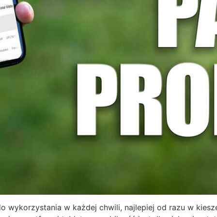
wykorzystania w każdej chwili, najlepiej od razu w kiesz