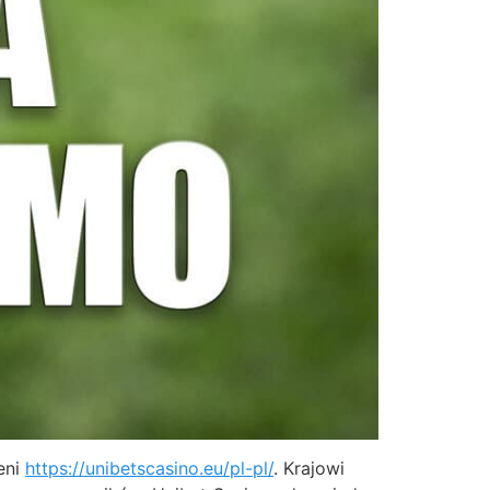
eni
https://unibetscasino.eu/pl-pl/
. Krajowi