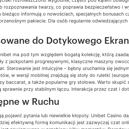
yciski rozmieszczono wygodnie, często pod kątem obsługi j
ub rozpoznawania twarzy, co poprawia bezpieczeństwo i w
a bieżąco informują o nowościach, specjalnych bonusach c
rzenośnym pakiecie. Dla osób regularnie odwiedzających pl
sowane do Dotykowego Ekra
nibet ma pod tym względem bogatą kolekcję, którą zaada
ytuły z jackpotami progresywnymi, klasyczne maszyny ow
t. Sterowanie jest intuicyjne – bębny uruchamia się jedny
w, w wersji mobilnej znajdują się stoły do ruletki (europej
czy baccarat, a także popularne gry stołowe. Warto skupić 
 sprawnie przy stabilnym łączu. Interakcja przez czat i do
tępne w Ruchu
 pojawić pytania lub niewielkie kłopoty. Unibet Casino
iej efektywną formą komunikacji jest zazwyczaj czat onli