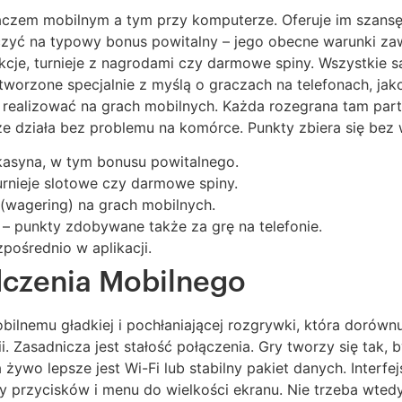
aczem mobilnym a tym przy komputerze. Oferuje im szansę
 liczyć na typowy bonus powitalny – jego obecne warunki z
je, turnieje z nagrodami czy darmowe spiny. Wszystkie są
tworzone specjalnie z myślą o graczach na telefonach, jak
ealizować na grach mobilnych. Każda rozegrana tam partia
że działa bez problemu na komórce. Punkty zbiera się bez
kasyna, w tym bonusu powitalnego.
rnieje slotowe czy darmowe spiny.
(wagering) na grach mobilnych.
– punkty zdobywane także za grę na telefonie.
pośrednio w aplikacji.
czenia Mobilnego
lnemu gładkiej i pochłaniającej rozgrywki, która dorównuj
. Zasadnicza jest stałość połączenia. Gry tworzy się tak, 
ywo lepsze jest Wi-Fi lub stabilny pakiet danych. Interfe
 przycisków i menu do wielkości ekranu. Nie trzeba wte