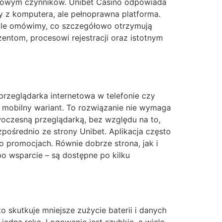
ytetowym czynników. Unibet Casino odpowiada
y z komputera, ale pełnoprawna platforma.
ykule omówimy, co szczegółowo otrzymują
entom, procesowi rejestracji oraz istotnym
przeglądarka internetowa w telefonie czy
ej mobilny wariant. To rozwiązanie nie wymaga
oczesną przeglądarką, bez względu na to,
pośrednio ze strony Unibet. Aplikacja często
o promocjach. Równie dobrze strona, jak i
po wsparcie – są dostępne po kilku
to skutkuje mniejsze zużycie baterii i danych