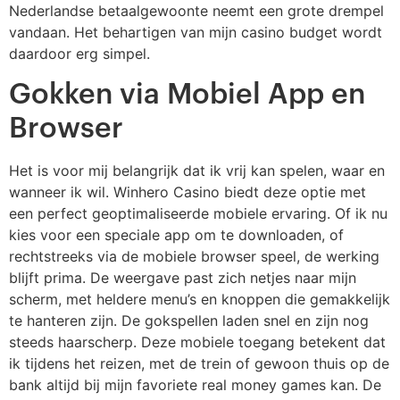
Nederlandse betaalgewoonte neemt een grote drempel
vandaan. Het behartigen van mijn casino budget wordt
daardoor erg simpel.
Gokken via Mobiel App en
Browser
Het is voor mij belangrijk dat ik vrij kan spelen, waar en
wanneer ik wil. Winhero Casino biedt deze optie met
een perfect geoptimaliseerde mobiele ervaring. Of ik nu
kies voor een speciale app om te downloaden, of
rechtstreeks via de mobiele browser speel, de werking
blijft prima. De weergave past zich netjes naar mijn
scherm, met heldere menu’s en knoppen die gemakkelijk
te hanteren zijn. De gokspellen laden snel en zijn nog
steeds haarscherp. Deze mobiele toegang betekent dat
ik tijdens het reizen, met de trein of gewoon thuis op de
bank altijd bij mijn favoriete real money games kan. De