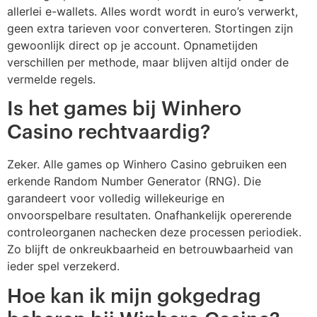
allerlei e-wallets. Alles wordt wordt in euro’s verwerkt,
geen extra tarieven voor converteren. Stortingen zijn
gewoonlijk direct op je account. Opnametijden
verschillen per methode, maar blijven altijd onder de
vermelde regels.
Is het games bij Winhero
Casino rechtvaardig?
Zeker. Alle games op Winhero Casino gebruiken een
erkende Random Number Generator (RNG). Die
garandeert voor volledig willekeurige en
onvoorspelbare resultaten. Onafhankelijk opererende
controleorganen nachecken deze processen periodiek.
Zo blijft de onkreukbaarheid en betrouwbaarheid van
ieder spel verzekerd.
Hoe kan ik mijn gokgedrag