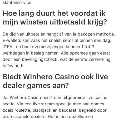
klantenservice.
Hoe lang duurt het voordat ik
mijn winsten uitbetaald krijg?
De tijd van uitbetalen hangt af van je gekozen methode.
E-wallets zijn vaak het snelst, soms al binnen een dag.
iDEAL en bankoverschrijvingen kunnen 1 tot 3
werkdagen in beslag nemen. Alle opnames gaan eerst
door een beveiligingscheck, wat de eerste verwerking
beïnvloedt.
Biedt Winhero Casino ook live
dealer games aan?
Ja, Winhero Casino heeft een uitgebreide live casino
sectie. Via een live stream speel je mee aan games
zoals roulette, blackjack en baccarat, begeleid door
professionele dealers. Het is een gezellige en