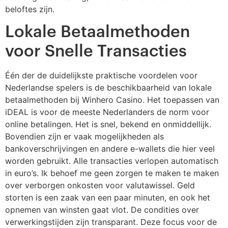
beloftes zijn.
Lokale Betaalmethoden
voor Snelle Transacties
Één der de duidelijkste praktische voordelen voor
Nederlandse spelers is de beschikbaarheid van lokale
betaalmethoden bij Winhero Casino. Het toepassen van
iDEAL is voor de meeste Nederlanders de norm voor
online betalingen. Het is snel, bekend en onmiddellijk.
Bovendien zijn er vaak mogelijkheden als
bankoverschrijvingen en andere e-wallets die hier veel
worden gebruikt. Alle transacties verlopen automatisch
in euro’s. Ik behoef me geen zorgen te maken te maken
over verborgen onkosten voor valutawissel. Geld
storten is een zaak van een paar minuten, en ook het
opnemen van winsten gaat vlot. De condities over
verwerkingstijden zijn transparant. Deze focus voor de