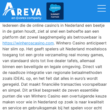
Iedereen die de online casino’s in Nederland een beetje
in de gaten houdt, ziet al snel een behoefte aan een
platform dat zowel laagdrempelig als betrouwbaar is
https://winheroscasino.com
. Winhero Casino anticipeert
hier slim op. Het geeft spelers uit Nederland moeiteloos
toegang tot een grote verzameling real money games,
van standaard slots tot live dealer tafels, allemaal
binnen een beveiligde en legale omgeving. Direct valt
de naadloze integratie van regionale betaalmethoden
zoals iDEAL op, en het feit dat alles in euro’s wordt
geregeld. Dat maakt financiële transacties voorspelbaar
en simpel. Dit artikel bespreekt de zeven essentiële
punten die van Winhero Casino een overtuigende keuze
maken voor wie in Nederland op zoek is naar kwaliteit
en service en gebruiksgemak bij het spelen voor echt