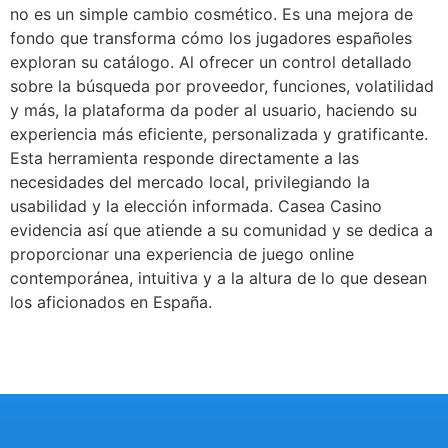
no es un simple cambio cosmético. Es una mejora de
fondo que transforma cómo los jugadores españoles
exploran su catálogo. Al ofrecer un control detallado
sobre la búsqueda por proveedor, funciones, volatilidad
y más, la plataforma da poder al usuario, haciendo su
experiencia más eficiente, personalizada y gratificante.
Esta herramienta responde directamente a las
necesidades del mercado local, privilegiando la
usabilidad y la elección informada. Casea Casino
evidencia así que atiende a su comunidad y se dedica a
proporcionar una experiencia de juego online
contemporánea, intuitiva y a la altura de lo que desean
los aficionados en España.