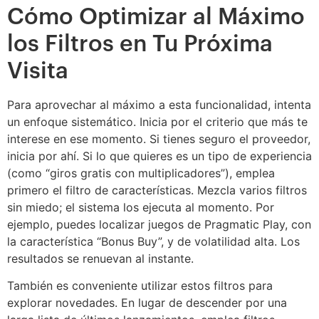
Cómo Optimizar al Máximo
los Filtros en Tu Próxima
Visita
Para aprovechar al máximo a esta funcionalidad, intenta
un enfoque sistemático. Inicia por el criterio que más te
interese en ese momento. Si tienes seguro el proveedor,
inicia por ahí. Si lo que quieres es un tipo de experiencia
(como “giros gratis con multiplicadores”), emplea
primero el filtro de características. Mezcla varios filtros
sin miedo; el sistema los ejecuta al momento. Por
ejemplo, puedes localizar juegos de Pragmatic Play, con
la característica “Bonus Buy”, y de volatilidad alta. Los
resultados se renuevan al instante.
También es conveniente utilizar estos filtros para
explorar novedades. En lugar de descender por una