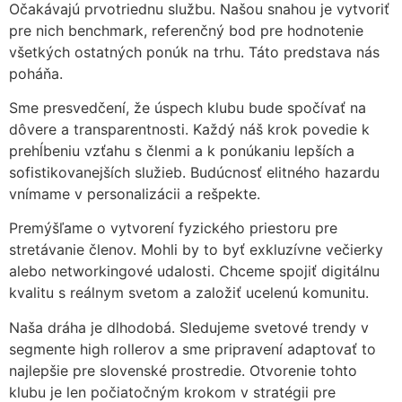
Očakávajú prvotriednu službu. Našou snahou je vytvoriť
pre nich benchmark, referenčný bod pre hodnotenie
všetkých ostatných ponúk na trhu. Táto predstava nás
poháňa.
Sme presvedčení, že úspech klubu bude spočívať na
dôvere a transparentnosti. Každý náš krok povedie k
prehĺbeniu vzťahu s členmi a k ponúkaniu lepších a
sofistikovanejších služieb. Budúcnosť elitného hazardu
vnímame v personalizácii a rešpekte.
Premýšľame o vytvorení fyzického priestoru pre
stretávanie členov. Mohli by to byť exkluzívne večierky
alebo networkingové udalosti. Chceme spojiť digitálnu
kvalitu s reálnym svetom a založiť ucelenú komunitu.
Naša dráha je dlhodobá. Sledujeme svetové trendy v
segmente high rollerov a sme pripravení adaptovať to
najlepšie pre slovenské prostredie. Otvorenie tohto
klubu je len počiatočným krokom v stratégii pre