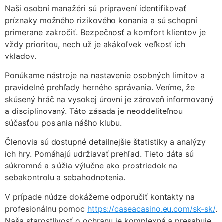
Naši osobní manažéri sú pripravení identifikovať
príznaky možného rizikového konania a sú schopní
primerane zakročiť. Bezpečnosť a komfort klientov je
vždy prioritou, nech už je akákoľvek veľkosť ich
vkladov.
Ponúkame nástroje na nastavenie osobných limitov a
pravidelné prehľady herného správania. Veríme, že
skúsený hráč na vysokej úrovni je zároveň informovaný
a disciplinovaný. Táto zásada je neoddeliteľnou
súčasťou poslania nášho klubu.
Členovia sú dostupné detailnejšie štatistiky a analýzy
ich hry. Pomáhajú udržiavať prehľad. Tieto dáta sú
súkromné a slúžia výlučne ako prostriedok na
sebakontrolu a sebahodnotenia.
V prípade núdze dokážeme odporučiť kontakty na
profesionálnu pomoc
https://caseacasino.eu.com/sk-sk/
.
Naša starostlivosť o ochranu je komplexná a presahuje