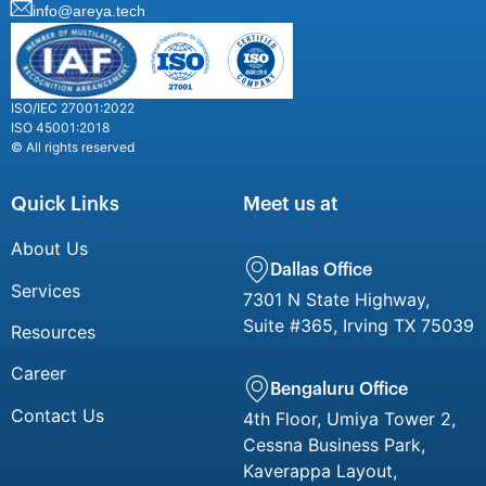
info@areya.tech
ISO/IEC 27001:2022
ISO 45001:2018
© All rights reserved
Quick Links
Meet us at
About Us
Dallas Office
Services
7301 N State Highway,
Suite #365, Irving TX 75039
Resources
Career
Bengaluru Office
Contact Us
4th Floor, Umiya Tower 2,
Cessna Business Park,
Kaverappa Layout,