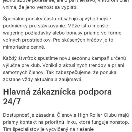
jednorazové potešenie, ale o partnerstvo, v ktorom člen
vníma, že jeho vernosť sa vyplatí.
Špeciálne ponuky často obsahujú aj výhodnejšie
podmienky pre stávkovanie. Môže ísť o menšie
wagering požiadavky alebo bonusy priamo vo forme
voľných prostriedkov. Pre skúsených hráčov je to
mimoriadne cenné.
Každý štvrťrok spustíme novú sezónnu kampaň určenú
výlučne pre klub. Vzniká z aktuálnych trendov a prianí
samotných členov. Tak zabezpečujeme, že ponuka
zostane vždy aktuálna a zaujímavá.
Hlavná zákaznícka podpora
24/7
Dostupnosť je zásadná. Členovia High Roller Clubu majú
priamy kontakt na prioritnú linku, ktorá funguje nonstop.
Tím špecialistov je vycvičený na riešenie