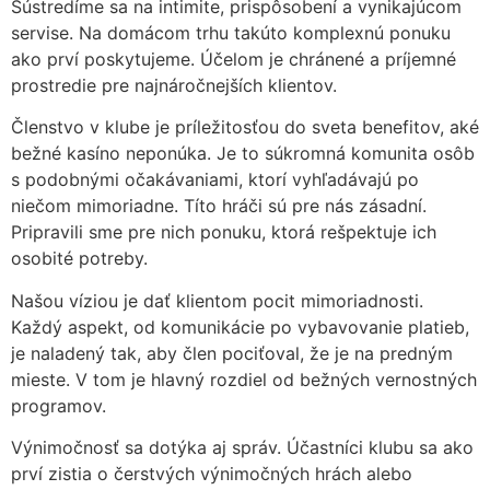
Sústredíme sa na intimite, prispôsobení a vynikajúcom
servise. Na domácom trhu takúto komplexnú ponuku
ako prví poskytujeme. Účelom je chránené a príjemné
prostredie pre najnáročnejších klientov.
Členstvo v klube je príležitosťou do sveta benefitov, aké
bežné kasíno neponúka. Je to súkromná komunita osôb
s podobnými očakávaniami, ktorí vyhľadávajú po
niečom mimoriadne. Títo hráči sú pre nás zásadní.
Pripravili sme pre nich ponuku, ktorá rešpektuje ich
osobité potreby.
Našou víziou je dať klientom pocit mimoriadnosti.
Každý aspekt, od komunikácie po vybavovanie platieb,
je naladený tak, aby člen pociťoval, že je na predným
mieste. V tom je hlavný rozdiel od bežných vernostných
programov.
Výnimočnosť sa dotýka aj správ. Účastníci klubu sa ako
prví zistia o čerstvých výnimočných hrách alebo