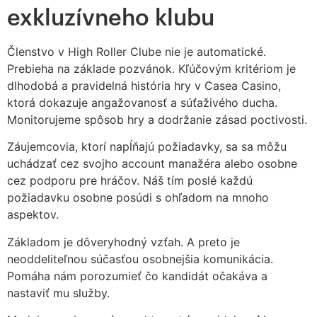
exkluzívneho klubu
Členstvo v High Roller Clube nie je automatické.
Prebieha na základe pozvánok. Kľúčovým kritériom je
dlhodobá a pravidelná história hry v Casea Casino,
ktorá dokazuje angažovanosť a súťaživého ducha.
Monitorujeme spôsob hry a dodržanie zásad poctivosti.
Záujemcovia, ktorí napĺňajú požiadavky, sa sa môžu
uchádzať cez svojho account manažéra alebo osobne
cez podporu pre hráčov. Náš tím poslé každú
požiadavku osobne posúdi s ohľadom na mnoho
aspektov.
Základom je dôveryhodný vzťah. A preto je
neoddeliteľnou súčasťou osobnejšia komunikácia.
Pomáha nám porozumieť čo kandidát očakáva a
nastaviť mu služby.