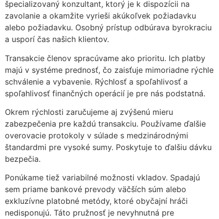
špecializovaný konzultant, ktorý je k dispozícii na
zavolanie a okamžite vyrieši akúkoľvek požiadavku
alebo požiadavku. Osobný prístup odbúrava byrokraciu
a usporí čas našich klientov.
Transakcie členov spracúvame ako prioritu. Ich platby
majú v systéme prednosť, čo zaisťuje mimoriadne rýchle
schválenie a vybavenie. Rýchlosť a spoľahlivosť a
spoľahlivosť finančných operácií je pre nás podstatná.
Okrem rýchlosti zaručujeme aj zvýšenú mieru
zabezpečenia pre každú transakciu. Používame ďalšie
overovacie protokoly v súlade s medzinárodnými
štandardmi pre vysoké sumy. Poskytuje to ďalšiu dávku
bezpečia.
Ponúkame tiež variabilné možnosti vkladov. Spadajú
sem priame bankové prevody väčších súm alebo
exkluzívne platobné metódy, ktoré obyčajní hráči
nedisponujú. Táto pružnosť je nevyhnutná pre