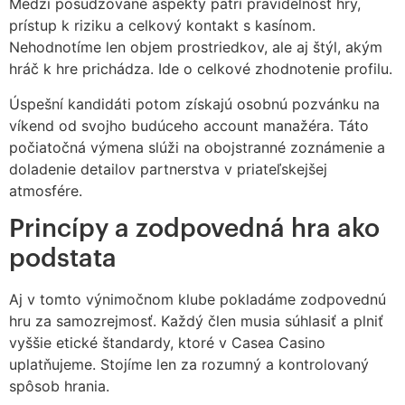
Medzi posudzované aspekty patrí pravidelnosť hry,
prístup k riziku a celkový kontakt s kasínom.
Nehodnotíme len objem prostriedkov, ale aj štýl, akým
hráč k hre prichádza. Ide o celkové zhodnotenie profilu.
Úspešní kandidáti potom získajú osobnú pozvánku na
víkend od svojho budúceho account manažéra. Táto
počiatočná výmena slúži na obojstranné zoznámenie a
doladenie detailov partnerstva v priateľskejšej
atmosfére.
Princípy a zodpovedná hra ako
podstata
Aj v tomto výnimočnom klube pokladáme zodpovednú
hru za samozrejmosť. Každý člen musia súhlasiť a plniť
vyššie etické štandardy, ktoré v Casea Casino
uplatňujeme. Stojíme len za rozumný a kontrolovaný
spôsob hrania.