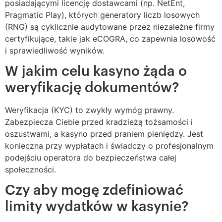
posiadającymi licencję dostawcami (np. NetEnt,
Pragmatic Play), których generatory liczb losowych
(RNG) są cyklicznie audytowane przez niezależne firmy
certyfikujące, takie jak eCOGRA, co zapewnia losowość
i sprawiedliwość wyników.
W jakim celu kasyno żąda o
weryfikację dokumentów?
Weryfikacja (KYC) to zwykły wymóg prawny.
Zabezpiecza Ciebie przed kradzieżą tożsamości i
oszustwami, a kasyno przed praniem pieniędzy. Jest
konieczna przy wypłatach i świadczy o profesjonalnym
podejściu operatora do bezpieczeństwa całej
społeczności.
Czy aby mogę zdefiniować
limity wydatków w kasynie?