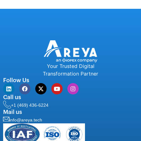
Your Trusted Digital
Transformation Partner
Follow Us
Call us
+1 (469) 436-6224
Mail us
info@areya.tech