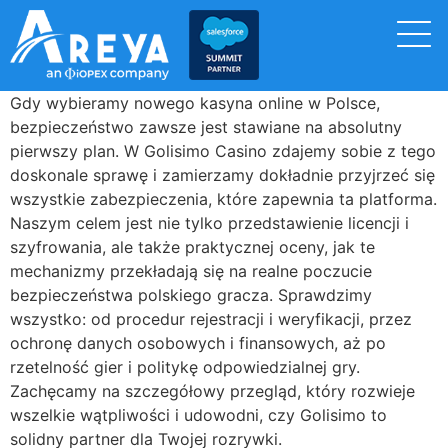
Gdy wybieramy nowego kasyna online w Polsce,
bezpieczeństwo zawsze jest stawiane na absolutny
pierwszy plan. W Golisimo Casino zdajemy sobie z tego
doskonale sprawę i zamierzamy dokładnie przyjrzeć się
wszystkie zabezpieczenia, które zapewnia ta platforma.
Naszym celem jest nie tylko przedstawienie licencji i
szyfrowania, ale także praktycznej oceny, jak te
mechanizmy przekładają się na realne poczucie
bezpieczeństwa polskiego gracza. Sprawdzimy
wszystko: od procedur rejestracji i weryfikacji, przez
ochronę danych osobowych i finansowych, aż po
rzetelność gier i politykę odpowiedzialnej gry.
Zachęcamy na szczegółowy przegląd, który rozwieje
wszelkie wątpliwości i udowodni, czy Golisimo to
solidny partner dla Twojej rozrywki.