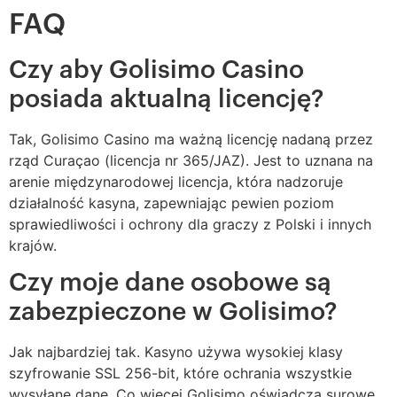
FAQ
Czy aby Golisimo Casino
posiada aktualną licencję?
Tak, Golisimo Casino ma ważną licencję nadaną przez
rząd Curaçao (licencja nr 365/JAZ). Jest to uznana na
arenie międzynarodowej licencja, która nadzoruje
działalność kasyna, zapewniając pewien poziom
sprawiedliwości i ochrony dla graczy z Polski i innych
krajów.
Czy moje dane osobowe są
zabezpieczone w Golisimo?
Jak najbardziej tak. Kasyno używa wysokiej klasy
szyfrowanie SSL 256-bit, które ochrania wszystkie
wysyłane dane. Co więcej Golisimo oświadcza surowe