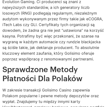
Evolution Gaming. Ci producenci są znani z
najwyższych standardów, a ich generatory liczb
losowych (RNG) podlegają regularnym, niezależnym
audytom wykonywanym przez firmy takie jak eCOGRA,
iTech Labs czy GLI. Certyfikaty tych organizacji są
dowodem, że żadna gra nie jest “ustawiona” na korzyść
kasyna. Potrafimy być więc przekonani, że szanse na
wygraną w każdym automacie czy rundzie blackjacka
są ściśle takie, jak deklaruje producent. To absolutnie
kluczowy element zaufania, który Golisimo oferuje
poprzez współpracę z renomowanymi partnerami.
Sprawdzone Metody
Płatności Dla Polaków
W zakresie transakcji Golisimo Casino zapewnia
Polakom popularne i pewne metody depozytów oraz
wypłat. Znajdujemy tu między innymi karty