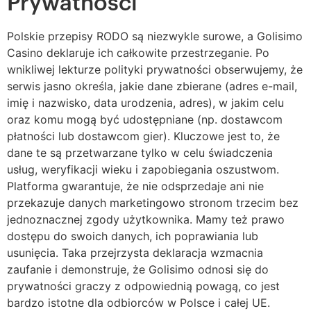
Prywatności
Polskie przepisy RODO są niezwykle surowe, a Golisimo
Casino deklaruje ich całkowite przestrzeganie. Po
wnikliwej lekturze polityki prywatności obserwujemy, że
serwis jasno określa, jakie dane zbierane (adres e-mail,
imię i nazwisko, data urodzenia, adres), w jakim celu
oraz komu mogą być udostępniane (np. dostawcom
płatności lub dostawcom gier). Kluczowe jest to, że
dane te są przetwarzane tylko w celu świadczenia
usług, weryfikacji wieku i zapobiegania oszustwom.
Platforma gwarantuje, że nie odsprzedaje ani nie
przekazuje danych marketingowo stronom trzecim bez
jednoznacznej zgody użytkownika. Mamy też prawo
dostępu do swoich danych, ich poprawiania lub
usunięcia. Taka przejrzysta deklaracja wzmacnia
zaufanie i demonstruje, że Golisimo odnosi się do
prywatności graczy z odpowiednią powagą, co jest
bardzo istotne dla odbiorców w Polsce i całej UE.