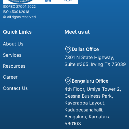
ISO/IEC 27001:2022
ISO 45001:2018
© All rights reserved
Quick Links
Meet us at
About Us
Dallas Office
Services
7301 N State Highway,
Suite #365, Irving TX 75039
Resources
Career
Bengaluru Office
Contact Us
4th Floor, Umiya Tower 2,
Cessna Business Park,
Kaverappa Layout,
Kadubeesanahalli,
Bengaluru, Karnataka
560103