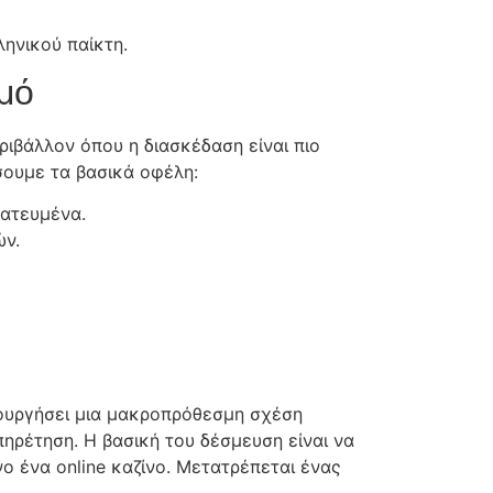
ληνικού παίκτη.
μό
ριβάλλον όπου η διασκέδαση είναι πιο
ύσουμε τα βασικά οφέλη:
τατευμένα.
ών.
μιουργήσει μια μακροπρόθεσμη σχέση
ηρέτηση. Η βασική του δέσμευση είναι να
νο ένα online καζίνο. Μετατρέπεται ένας