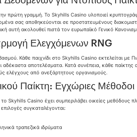
 Δεδομένων για Ντόπιους Παίκ
ην πρώτη γραμμή. Το Skyhills Casino υλοποιεί κρυπτογράφ
εδομένα σας αποθηκεύονται σε προστατευμένους διακομιστ
τική αυτή ακολουθεί πιστά τον ευρωπαϊκό Γενικό Κανονι
Εφαρμογή Ελεγχόμενων RNG
ασμού. Κάθε παιχνίδι στο Skyhills Casino εκτελείται με 
αι αδέκαστα αποτελέσματα. Κατά συνέπεια, κάθε παίκτης 
ούς ελέγχους από ανεξάρτητους οργανισμούς.
νικού Παίκτη: Εγχώριες Μέθοδο
, το Skyhills Casino έχει συμπεριλάβει οικείες μεθόδους π
 επιλογές συγκαταλέγονται:
ηνικά τραπεζικά ιδρύματα