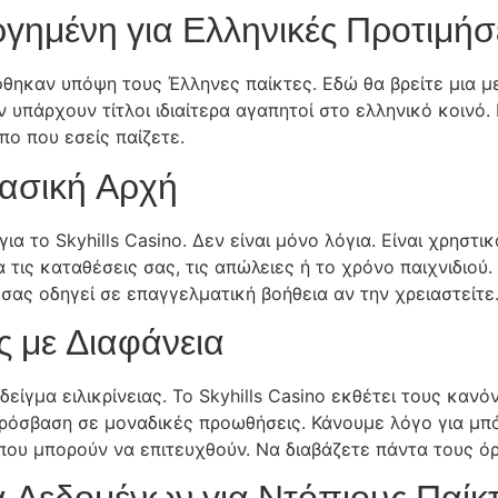
ημένη για Ελληνικές Προτιμήσ
φθηκαν υπόψη τους Έλληνες παίκτες. Εδώ θα βρείτε μια 
ών υπάρχουν τίτλοι ιδιαίτερα αγαπητοί στο ελληνικό κοινό
πο που εσείς παίζετε.
ασική Αρχή
ια το Skyhills Casino. Δεν είναι μόνο λόγια. Είναι χρηστ
 τις καταθέσεις σας, τις απώλειες ή το χρόνο παιχνιδιού.
σας οδηγεί σε επαγγελματική βοήθεια αν την χρειαστείτε
 με Διαφάνεια
είγμα ειλικρίνειας. Το Skyhills Casino εκθέτει τους κανό
πρόσβαση σε μοναδικές προωθήσεις. Κάνουμε λόγο για μ
που μπορούν να επιτευχθούν. Να διαβάζετε πάντα τους όρ