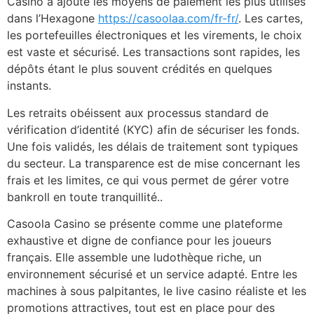
Casino a ajouté les moyens de paiement les plus utilisés
dans l’Hexagone
https://casoolaa.com/fr-fr/
. Les cartes,
les portefeuilles électroniques et les virements, le choix
est vaste et sécurisé. Les transactions sont rapides, les
dépôts étant le plus souvent crédités en quelques
instants.
Les retraits obéissent aux processus standard de
vérification d’identité (KYC) afin de sécuriser les fonds.
Une fois validés, les délais de traitement sont typiques
du secteur. La transparence est de mise concernant les
frais et les limites, ce qui vous permet de gérer votre
bankroll en toute tranquillité..
Casoola Casino se présente comme une plateforme
exhaustive et digne de confiance pour les joueurs
français. Elle assemble une ludothèque riche, un
environnement sécurisé et un service adapté. Entre les
machines à sous palpitantes, le live casino réaliste et les
promotions attractives, tout est en place pour des