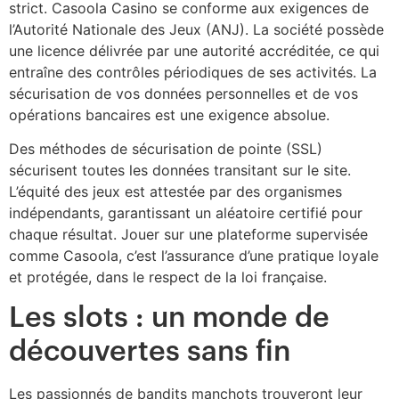
strict. Casoola Casino se conforme aux exigences de
l’Autorité Nationale des Jeux (ANJ). La société possède
une licence délivrée par une autorité accréditée, ce qui
entraîne des contrôles périodiques de ses activités. La
sécurisation de vos données personnelles et de vos
opérations bancaires est une exigence absolue.
Des méthodes de sécurisation de pointe (SSL)
sécurisent toutes les données transitant sur le site.
L’équité des jeux est attestée par des organismes
indépendants, garantissant un aléatoire certifié pour
chaque résultat. Jouer sur une plateforme supervisée
comme Casoola, c’est l’assurance d’une pratique loyale
et protégée, dans le respect de la loi française.
Les slots : un monde de
découvertes sans fin
Les passionnés de bandits manchots trouveront leur