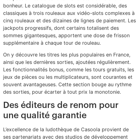
bonheur. Le catalogue de slots est considérable, des
classiques à trois rouleaux aux vidéo-slots complexes à
cinq rouleaux et des dizaines de lignes de paiement. Les
jackpots progressifs, dont certains totalisent des
sommes gigantesques, apportent une dose de frisson
supplémentaire à chaque tour de rouleau.
On y découvre les titres les plus populaires en France,
ainsi que les dernières sorties, ajoutées régulièrement.
Les fonctionnalités bonus, comme les tours gratuits, les
jeux de pièces ou les multiplicateurs, sont courantes et
souvent avantageuses. Cette section bouge au rythme
des sorties, pour écarter à tout prix la monotonie.
Des éditeurs de renom pour
une qualité garantie
L’excellence de la ludothèque de Casoola provient de
ses partenariats avec des studios de développement