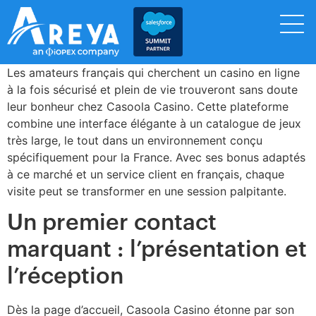
Les amateurs français qui cherchent un casino en ligne
à la fois sécurisé et plein de vie trouveront sans doute
leur bonheur chez Casoola Casino. Cette plateforme
combine une interface élégante à un catalogue de jeux
très large, le tout dans un environnement conçu
spécifiquement pour la France. Avec ses bonus adaptés
à ce marché et un service client en français, chaque
visite peut se transformer en une session palpitante.
Un premier contact
marquant : l’présentation et
l’réception
Dès la page d’accueil, Casoola Casino étonne par son