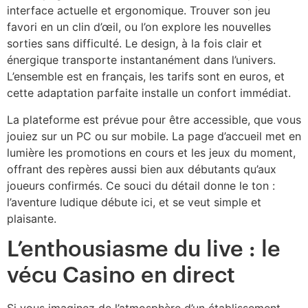
interface actuelle et ergonomique. Trouver son jeu
favori en un clin d’œil, ou l’on explore les nouvelles
sorties sans difficulté. Le design, à la fois clair et
énergique transporte instantanément dans l’univers.
L’ensemble est en français, les tarifs sont en euros, et
cette adaptation parfaite installe un confort immédiat.
La plateforme est prévue pour être accessible, que vous
jouiez sur un PC ou sur mobile. La page d’accueil met en
lumière les promotions en cours et les jeux du moment,
offrant des repères aussi bien aux débutants qu’aux
joueurs confirmés. Ce souci du détail donne le ton :
l’aventure ludique débute ici, et se veut simple et
plaisante.
L’enthousiasme du live : le
vécu Casino en direct