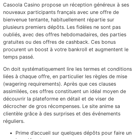
Casoola Casino propose un réception généreux à ses
nouveaux participants français avec une offre de
bienvenue tentante, habituellement répartie sur
plusieurs premiers dépôts. Les fidèles ne sont pas
oubliés, avec des offres hebdomadaires, des parties
gratuites ou des offres de cashback. Ces bonus
procurent un boost à votre bankroll et augmentent le
temps passé.
On doit systématiquement lire les termes et conditions
liées à chaque offre, en particulier les règles de mise
(wagering requirements). Après que ces clauses
assimilées, ces offres constituent un idéal moyen de
découvrir la plateforme en détail et de viser de
décrocher de gros récompenses. Le site anime sa
clientèle grâce à des surprises et des événements
réguliers.
Prime d’accueil sur quelques dépôts pour faire un