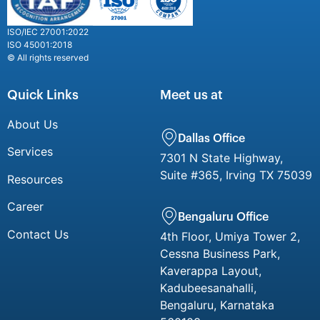
ISO/IEC 27001:2022
ISO 45001:2018
© All rights reserved
Quick Links
Meet us at
About Us
Dallas Office
Services
7301 N State Highway,
Suite #365, Irving TX 75039
Resources
Career
Bengaluru Office
Contact Us
4th Floor, Umiya Tower 2,
Cessna Business Park,
Kaverappa Layout,
Kadubeesanahalli,
Bengaluru, Karnataka