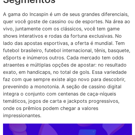
Segmentos
A gama do Incaspin é um de seus grandes diferenciais,
quer você goste de cassino ou de esportes. Na área ao
vivo, juntamente com os clássicos, você tem game
shows interativos e rodas da fortuna exclusivas. No
lado das apostas esportivas, a oferta é mundial. Tem
futebol brasileiro, futebol internacional, tênis, basquete,
eSports e inúmeros outros. Cada mercado tem odds
atraentes e múltiplas opções de apostar: no resultado
exato, em handicaps, no total de gols. Essa variedade
faz com que sempre existe algo novo para descobrir,
prevenindo a monotonia. A seção de cassino digital
integra o conjunto com centenas de caça-níqueis
temáticos, jogos de carta e jackpots progressivos,
onde os prêmios podem chegar a valores
impressionantes.