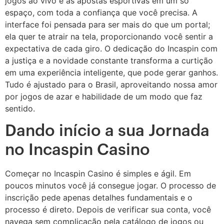
jogos ao vivo e as apostas esportivas em um só
espaço, com toda a confiança que você precisa. A
interface foi pensada para ser mais do que um portal;
ela quer te atrair na tela, proporcionando você sentir a
expectativa de cada giro. O dedicação do Incaspin com
a justiça e a novidade constante transforma a curtição
em uma experiência inteligente, que pode gerar ganhos.
Tudo é ajustado para o Brasil, aproveitando nossa amor
por jogos de azar e habilidade de um modo que faz
sentido.
Dando início a sua Jornada
no Incaspin Casino
Começar no Incaspin Casino é simples e ágil. Em
poucos minutos você já consegue jogar. O processo de
inscrição pede apenas detalhes fundamentais e o
processo é direto. Depois de verificar sua conta, você
navega sem complicação pela catálogo de jogos ou