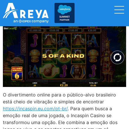
O divertimento online para o público-alvo brasileiro
está cheio de vibração e simples de encontrar
https://incaspin.eu.com/pt-br/
. Para quem busca a
emoção real de uma jogada, o Incaspin Casino se
transformou uma opção. Ele combina a emoção dos