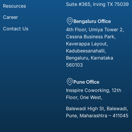
Suite #365, Irving TX 75039
Resources
Career
Bengaluru Office
Contact Us
4th Floor, Umiya Tower 2,
Cessna Business Park,
Kaverappa Layout,
Kadubeesanahalli,
Bengaluru, Karnataka
560103
Pune Office
Insspire Coworking, 12th
Floor, One West,
Balewadi High St, Balewadi,
Pune, Maharashtra – 411045