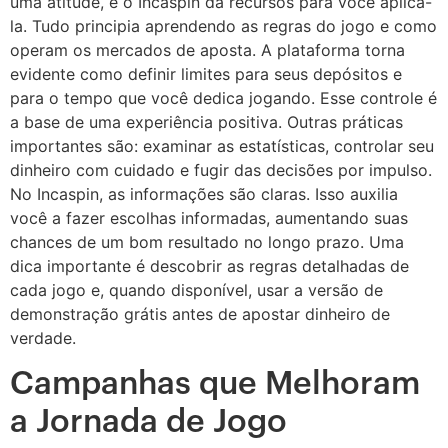
uma atitude, e o Incaspin dá recursos para você aplicá-
la. Tudo principia aprendendo as regras do jogo e como
operam os mercados de aposta. A plataforma torna
evidente como definir limites para seus depósitos e
para o tempo que você dedica jogando. Esse controle é
a base de uma experiência positiva. Outras práticas
importantes são: examinar as estatísticas, controlar seu
dinheiro com cuidado e fugir das decisões por impulso.
No Incaspin, as informações são claras. Isso auxilia
você a fazer escolhas informadas, aumentando suas
chances de um bom resultado no longo prazo. Uma
dica importante é descobrir as regras detalhadas de
cada jogo e, quando disponível, usar a versão de
demonstração grátis antes de apostar dinheiro de
verdade.
Campanhas que Melhoram
a Jornada de Jogo