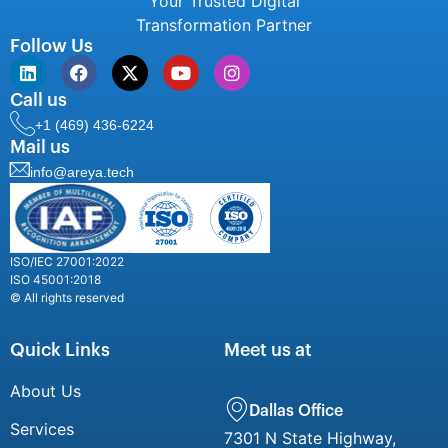
Your Trusted Digital
Transformation Partner
Follow Us
Call us
+1 (469) 436-6224
Mail us
info@areya.tech
ISO/IEC 27001:2022
ISO 45001:2018
© All rights reserved
Quick Links
Meet us at
About Us
Dallas Office
Services
7301 N State Highway,