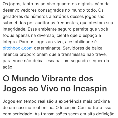
Os jogos, tanto os ao vivo quanto os digitais, vêm de
desenvolvedores consagrados no mundo todo. Os
geradores de números aleatórios desses jogos são
submetidos por auditorias frequentes, que atestam sua
integridade. Esse ambiente seguro permite que você
foque apenas na diversão, ciente que o espaço é
íntegro. Para os jogos ao vivo, a estabilidade é
pitchbook.com
determinante. Servidores de baixa
latência proporcionam que a transmissão não trave,
para você não deixar escapar um segundo sequer da
ação.
O Mundo Vibrante dos
Jogos ao Vivo no Incaspin
Jogos em tempo real são a experiência mais próxima
de um cassino real online. O Incaspin Casino trata isso
com seriedade. As transmissões saem em alta definição