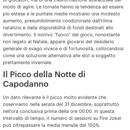
modo di agire. Le tornate hanno la tendenza ad essere
più estese e le puntate medie mostrano una modesto
aumento, presumibilmente condizionate dall’clima
natalizio e dalla disponibilità di fondi destinati allo
divertimento. Il motivo “fuoco” del gioco, nonostante
non legato al Natale, appare giovarsi del desiderio
generale di svago vivace e di fortunosità, collocandosi
come una soluzione alternativa alle slot a soggetto
prettamente invernale.
Il Picco della Notte di
Capodanno
Un dato rilevante è il picco molto evidente che
osserviamo nella serata del 31 dicembre, soprattutto
nell’ora conclusiva prima della ore 00:00. In questa
intervallo di tempo, il numero di sessioni su Fire Joker
può oltrepassare la media mensile del 150%.