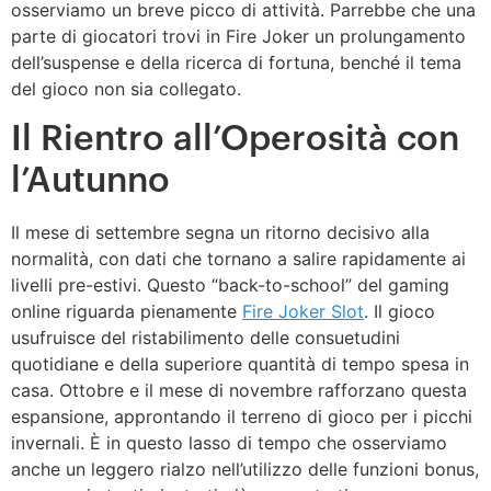
osserviamo un breve picco di attività. Parrebbe che una
parte di giocatori trovi in Fire Joker un prolungamento
dell’suspense e della ricerca di fortuna, benché il tema
del gioco non sia collegato.
Il Rientro all’Operosità con
l’Autunno
Il mese di settembre segna un ritorno decisivo alla
normalità, con dati che tornano a salire rapidamente ai
livelli pre-estivi. Questo “back-to-school” del gaming
online riguarda pienamente
Fire Joker Slot
. Il gioco
usufruisce del ristabilimento delle consuetudini
quotidiane e della superiore quantità di tempo spesa in
casa. Ottobre e il mese di novembre rafforzano questa
espansione, approntando il terreno di gioco per i picchi
invernali. È in questo lasso di tempo che osserviamo
anche un leggero rialzo nell’utilizzo delle funzioni bonus,