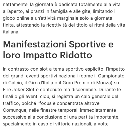
nettamente: la giornata è dedicata totalmente alla vita
all’aperto, ai pranzi in famiglia e alle gite, limitando il
gioco online a un’attività marginale solo a giornata
finita, attestando la ricettività del titolo ai ritmi della vita
italiana.
Manifestazioni Sportive e
loro Impatto Ridotto
In contrasto con slot a tema sportivo esplicito, l’impatto
dei grandi eventi sportivi nazionali (come il Campionato
di Calcio, il Giro d’Italia o il Gran Premio di Monza) su
Fire Joker Slot è contenuto ma discernibile. Durante le
finali o gli eventi clou, si registra un calo generale del
traffico, poiché l’focus è concentrata altrove.
Comunque, nelle finestre temporali immediatamente
successive alla conclusione di una partita importante,
specialmente in caso di vittorie nazionali, a volte