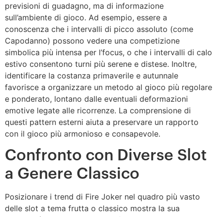
previsioni di guadagno, ma di informazione
sull’ambiente di gioco. Ad esempio, essere a
conoscenza che i intervalli di picco assoluto (come
Capodanno) possono vedere una competizione
simbolica più intensa per l’focus, o che i intervalli di calo
estivo consentono turni più serene e distese. Inoltre,
identificare la costanza primaverile e autunnale
favorisce a organizzare un metodo al gioco più regolare
e ponderato, lontano dalle eventuali deformazioni
emotive legate alle ricorrenze. La comprensione di
questi pattern esterni aiuta a preservare un rapporto
con il gioco più armonioso e consapevole.
Confronto con Diverse Slot
a Genere Classico
Posizionare i trend di Fire Joker nel quadro più vasto
delle slot a tema frutta o classico mostra la sua