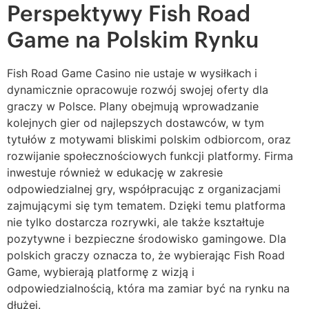
Perspektywy Fish Road
Game na Polskim Rynku
Fish Road Game Casino nie ustaje w wysiłkach i
dynamicznie opracowuje rozwój swojej oferty dla
graczy w Polsce. Plany obejmują wprowadzanie
kolejnych gier od najlepszych dostawców, w tym
tytułów z motywami bliskimi polskim odbiorcom, oraz
rozwijanie społecznościowych funkcji platformy. Firma
inwestuje również w edukację w zakresie
odpowiedzialnej gry, współpracując z organizacjami
zajmującymi się tym tematem. Dzięki temu platforma
nie tylko dostarcza rozrywki, ale także kształtuje
pozytywne i bezpieczne środowisko gamingowe. Dla
polskich graczy oznacza to, że wybierając Fish Road
Game, wybierają platformę z wizją i
odpowiedzialnością, która ma zamiar być na rynku na
dłużej.