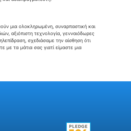
υμούν μια ολοκληρωμένη, συναρπαστική και
διών, αξιόπιστη τεχνολογία, γενναιόδωρες
ηλεπίδραση, σχεδιάσαμε την αίσθηση ότι
ε με τα μάτια σας γιατί είμαστε μια