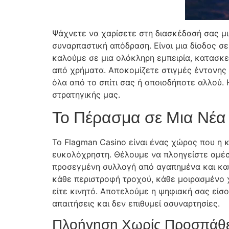
Ψάχνετε να χαρίσετε στη διασκέδασή σας μι
συναρπαστική απόδραση. Είναι μια δίοδος σε
καλούμε σε μια ολόκληρη εμπειρία, κατασκε
από χρήματα. Αποκομίζετε στιγμές έντονης 
όλα από το σπίτι σας ή οποιοδήποτε αλλού.
στρατηγικής μας.
Το Πέρασμα σε Μια Νέα
Το Flagman Casino είναι ένας χώρος που η 
ευκολόχρηστη. Θέλουμε να πλοηγείστε αμέσω
προσεγμένη συλλογή από αγαπημένα και καιν
κάθε περιστροφή τροχού, κάθε μοιρασμένο χ
είτε κινητό. Αποτελούμε η ψηφιακή σας είσ
απαιτήσεις και δεν επιθυμεί ασυναρτησίες.
Πλοήγηση Χωρίς Προσπάθε