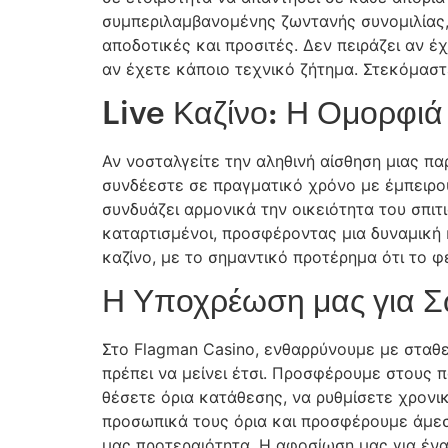
συμπεριλαμβανομένης ζωντανής συνομιλίας, 
αποδοτικές και προσιτές. Δεν πειράζει αν έχ
αν έχετε κάποιο τεχνικό ζήτημα. Στεκόμαστε
Live Καζίνο: Η Ομορφι
Αν νοσταλγείτε την αληθινή αίσθηση μιας πα
συνδέεστε σε πραγματικό χρόνο με έμπειρου
συνδυάζει αρμονικά την οικειότητα του σπιτι
καταρτισμένοι, προσφέροντας μια δυναμική 
καζίνο, με το σημαντικό προτέρημα ότι το 
Η Υποχρέωση μας για Σ
Στο Flagman Casino, ενθαρρύνουμε με σταθε
πρέπει να μείνει έτσι. Προσφέρουμε στους π
θέσετε όρια κατάθεσης, να ρυθμίσετε χρονι
προσωπικά τους όρια και προσφέρουμε άμεση
μας προτεραιότητα. Η αφοσίωση μας για ένα