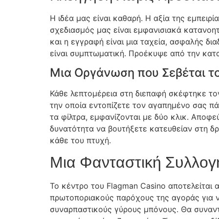
Η ιδέα μας είναι καθαρή. Η αξία της εμπειρ
σχεδιασμός μας είναι εμφανισιακά κατανοητ
και η εγγραφή είναι μια ταχεία, ασφαλής δι
είναι συμπτωματική. Προέκυψε από την καταν
Μια Οργάνωση που Σεβέται τ
Κάθε λεπτομέρεια στη διεπαφή σκέφτηκε τον
την οποία εντοπίζετε τον αγαπημένο σας πά
τα φίλτρα, εμφανίζονται με δύο κλικ. Αποφ
δυνατότητα να βουτήξετε κατευθείαν στη δρά
κάθε του πτυχή.
Μια Φανταστική Συλλογ
Το κέντρο του Flagman Casino αποτελείται α
πρωτοποριακούς παρόχους της αγοράς για να
συναρπαστικούς γύρους μπόνους. Θα συναντή