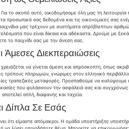
ό. Για το σκοπό αυτό, οικοδομήσαμε όλη μας τη λειτουργ
τα προσωπικά σας δεδομένα και τις οικονομικές σας ενέ
 παιχνίδια μας τρέχουν με συστήματα απρόβλεπτων αριθμώ
ελέσματα που είναι δίκαια και αδέκαστα. Δρούμε με ξεκ
τε το παιχνίδι σας με την άνεση σας.
 Άμεσες Διεκπεραιώσεις
χρειάζεται να γίνεται άμεση και απρόσκοπτη, όπως ακριβώ
ες τρόπους πληρωμών, γνώριμες στον ελληνικό περιβάλλο
είες τραπεζικές μεταφορές. Προσπαθούμε να καλύψουμε κ
δικασίες που φυλάσσουν την ασφάλειά σας και συγχρόνως
 αποτελεί απλή, διαφανής και ταχεία.
ι Δίπλα Σε Εσάς
ώνει ότι είμαστε απόμακροι. Η ομάδα υποστήριξης υποστή
 ή να λύσει οποιοδήποτε θέμα. Μπορείτε να επικοινωνήσ