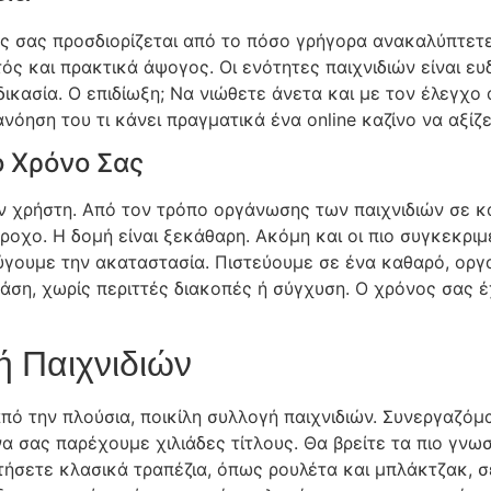
ίας σας προσδιορίζεται από το πόσο γρήγορα ανακαλύπτετε 
ός και πρακτικά άψογος. Οι ενότητες παιχνιδιών είναι ευ
αδικασία. Ο επιδίωξη; Να νιώθετε άνετα και με τον έλεγχο
όηση του τι κάνει πραγματικά ένα online καζίνο να αξίζε
ο Χρόνο Σας
 χρήστη. Από τον τρόπο οργάνωσης των παιχνιδιών σε κα
ροχο. Η δομή είναι ξεκάθαρη. Ακόμη και οι πιο συγκεκριμ
εύγουμε την ακαταστασία. Πιστεύουμε σε ένα καθαρό, οργ
ση, χωρίς περιττές διακοπές ή σύγχυση. Ο χρόνος σας έχε
ή Παιχνιδιών
πό την πλούσια, ποικίλη συλλογή παιχνιδιών. Συνεργαζόμ
 σας παρέχουμε χιλιάδες τίτλους. Θα βρείτε τα πιο γνωσ
σετε κλασικά τραπέζια, όπως ρουλέτα και μπλάκτζακ, σε