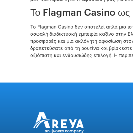
Το Flagman Casino ως
Το Flagman Casino δεν αποτελεί απλά μια ι
ασφαλή διαδικτυακή εμπειρία καζίνο στην Ε
προσφορές και μια ακλόνητη αφοσίωση στον 
δραπετεύσατε από τη ρουτίνα και βρίσκεστε 
αξιόπιστη και ενθουσιώδης επιλογή. Η περιπ