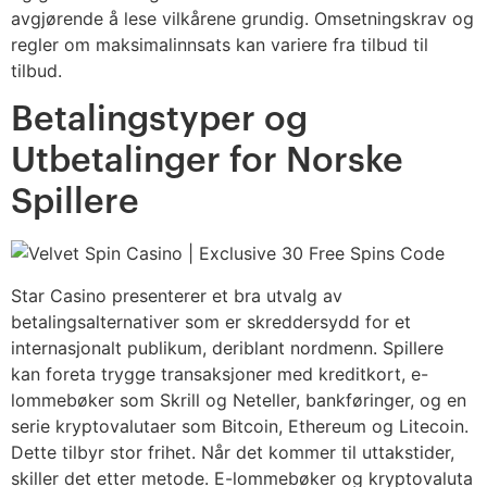
avgjørende å lese vilkårene grundig. Omsetningskrav og
regler om maksimalinnsats kan variere fra tilbud til
tilbud.
Betalingstyper og
Utbetalinger for Norske
Spillere
Star Casino presenterer et bra utvalg av
betalingsalternativer som er skreddersydd for et
internasjonalt publikum, deriblant nordmenn. Spillere
kan foreta trygge transaksjoner med kreditkort, e-
lommebøker som Skrill og Neteller, bankføringer, og en
serie kryptovalutaer som Bitcoin, Ethereum og Litecoin.
Dette tilbyr stor frihet. Når det kommer til uttakstider,
skiller det etter metode. E-lommebøker og kryptovaluta