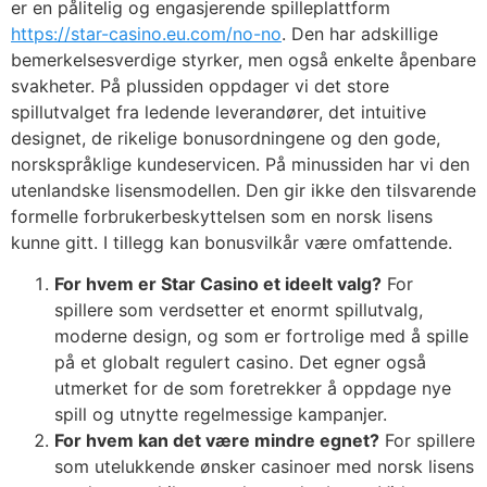
er en pålitelig og engasjerende spilleplattform
https://star-casino.eu.com/no-no
. Den har adskillige
bemerkelsesverdige styrker, men også enkelte åpenbare
svakheter. På plussiden oppdager vi det store
spillutvalget fra ledende leverandører, det intuitive
designet, de rikelige bonusordningene og den gode,
norskspråklige kundeservicen. På minussiden har vi den
utenlandske lisensmodellen. Den gir ikke den tilsvarende
formelle forbrukerbeskyttelsen som en norsk lisens
kunne gitt. I tillegg kan bonusvilkår være omfattende.
For hvem er Star Casino et ideelt valg?
For
spillere som verdsetter et enormt spillutvalg,
moderne design, og som er fortrolige med å spille
på et globalt regulert casino. Det egner også
utmerket for de som foretrekker å oppdage nye
spill og utnytte regelmessige kampanjer.
For hvem kan det være mindre egnet?
For spillere
som utelukkende ønsker casinoer med norsk lisens