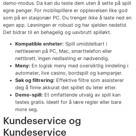
demo-modus. Da kan du teste dem uten å sette på spill
egne penger. For mobilspillere er opplevelsen like god
som på en stasjonær PC. Du trenger ikke å laste ned en
egen app. Løsningen er robust og har sjelden nedetid.
Det bidrar til en behagelig og uavbrutt spilløkt.
Kompatible enheter:
Spill umiddelbart i
nettleseren på PC, Mac, smarttelefon eller
nettbrett. Ingen nedlasting er nødvendig.
Meny:
En logisk meny med oversiktlig inndeling i
automater, live casino, bordspill og kampanjer.
Søk og filtrering:
Effektive filtre som assisterer
deg å finne akkurat det spillet du leter etter.
Demo-spill:
Et omfattende utvalg av spill kan
testes gratis. Ideelt for å lære regler eller bare
more seg.
Kundeservice og
Kundeservice