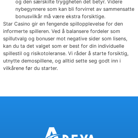
og den særskilte tryggheten det betyr. Videre
nybegynnere som kan bli forvirret av sammensatte
bonusvilkår må være ekstra forsiktige.
Star Casino gir en fengende spillopplevelse for den
informerte spilleren. Ved å balansere fordeler som
spillutvalg og bonuser mot negative sider som lisens,
kan du ta det valget som er best for din individuelle
spillestil og risikotoleranse. Vi råder å starte forsiktig,
utnytte demospillene, og alltid sette seg godt inn i
vilkårene før du starter.