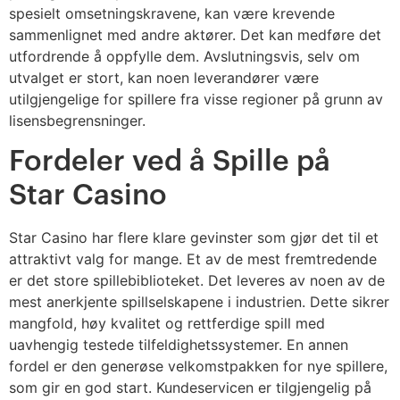
spesielt omsetningskravene, kan være krevende
sammenlignet med andre aktører. Det kan medføre det
utfordrende å oppfylle dem. Avslutningsvis, selv om
utvalget er stort, kan noen leverandører være
utilgjengelige for spillere fra visse regioner på grunn av
lisensbegrensninger.
Fordeler ved å Spille på
Star Casino
Star Casino har flere klare gevinster som gjør det til et
attraktivt valg for mange. Et av de mest fremtredende
er det store spillebiblioteket. Det leveres av noen av de
mest anerkjente spillselskapene i industrien. Dette sikrer
mangfold, høy kvalitet og rettferdige spill med
uavhengig testede tilfeldighetssystemer. En annen
fordel er den generøse velkomstpakken for nye spillere,
som gir en god start. Kundeservicen er tilgjengelig på