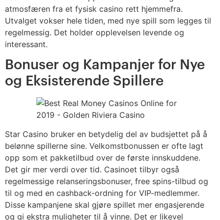
atmosfæren fra et fysisk casino rett hjemmefra.
Utvalget vokser hele tiden, med nye spill som legges til
regelmessig. Det holder opplevelsen levende og
interessant.
Bonuser og Kampanjer for Nye
og Eksisterende Spillere
Star Casino bruker en betydelig del av budsjettet på å
belønne spillerne sine. Velkomstbonussen er ofte lagt
opp som et pakketilbud over de første innskuddene.
Det gir mer verdi over tid. Casinoet tilbyr også
regelmessige relanseringsbonuser, free spins-tilbud og
til og med en cashback-ordning for VIP-medlemmer.
Disse kampanjene skal gjøre spillet mer engasjerende
og gi ekstra muligheter til å vinne. Det er likevel