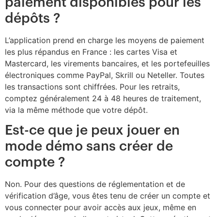
paiement disponibles pour les
dépôts ?
L’application prend en charge les moyens de paiement
les plus répandus en France : les cartes Visa et
Mastercard, les virements bancaires, et les portefeuilles
électroniques comme PayPal, Skrill ou Neteller. Toutes
les transactions sont chiffrées. Pour les retraits,
comptez généralement 24 à 48 heures de traitement,
via la même méthode que votre dépôt.
Est-ce que je peux jouer en
mode démo sans créer de
compte ?
Non. Pour des questions de réglementation et de
vérification d’âge, vous êtes tenu de créer un compte et
vous connecter pour avoir accès aux jeux, même en