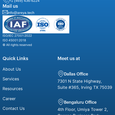
+1 (469) 436-6224
Mail us
info@areya.tech
ISO/IEC 27001:2022
ISO 45001:2018
© All rights reserved
Quick Links
Meet us at
About Us
Dallas Office
Services
7301 N State Highway,
Suite #365, Irving TX 75039
Resources
Career
Bengaluru Office
Contact Us
4th Floor, Umiya Tower 2,