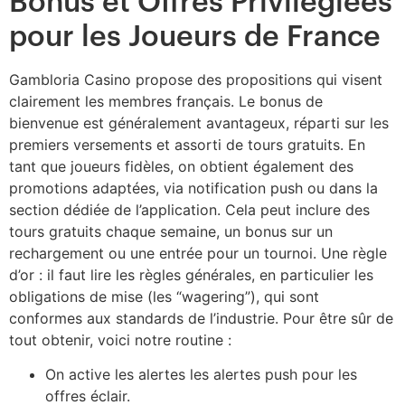
Bonus et Offres Privilégiées
pour les Joueurs de France
Gambloria Casino propose des propositions qui visent
clairement les membres français. Le bonus de
bienvenue est généralement avantageux, réparti sur les
premiers versements et assorti de tours gratuits. En
tant que joueurs fidèles, on obtient également des
promotions adaptées, via notification push ou dans la
section dédiée de l’application. Cela peut inclure des
tours gratuits chaque semaine, un bonus sur un
rechargement ou une entrée pour un tournoi. Une règle
d’or : il faut lire les règles générales, en particulier les
obligations de mise (les “wagering”), qui sont
conformes aux standards de l’industrie. Pour être sûr de
tout obtenir, voici notre routine :
On active les alertes les alertes push pour les
offres éclair.