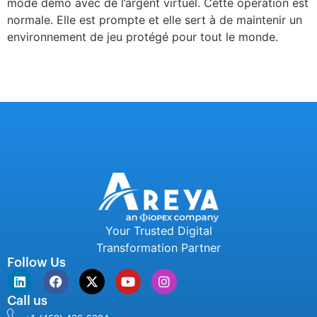
mode démo avec de l’argent virtuel. Cette opération est
normale. Elle est prompte et elle sert à de maintenir un
environnement de jeu protégé pour tout le monde.
Your Trusted Digital
Transformation Partner
Follow Us
Call us