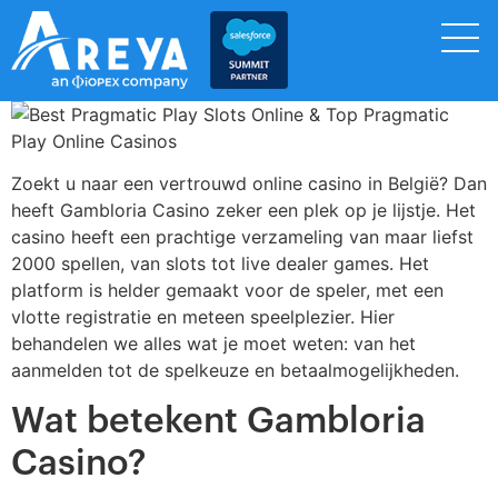
Zoekt u naar een vertrouwd online casino in België? Dan
heeft Gambloria Casino zeker een plek op je lijstje. Het
casino heeft een prachtige verzameling van maar liefst
2000 spellen, van slots tot live dealer games. Het
platform is helder gemaakt voor de speler, met een
vlotte registratie en meteen speelplezier. Hier
behandelen we alles wat je moet weten: van het
aanmelden tot de spelkeuze en betaalmogelijkheden.
Wat betekent Gambloria
Casino?