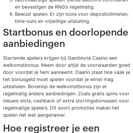
en bevestigen de RNG’s regelmatig.
Bewust spelen: Er zijn tools voor depositolimieten,
time-outs en vrijwillige uitsluiting.
Startbonus en doorlopende
aanbiedingen
Startende spelers krijgen bij Gambloria Casino een
welkomstbonus. Neem door altijd de voorwaarden goed
door voordat je hem aanneemt. Daarin staat hoe vaak je
het bonusgeld moet spelen voordat je winst mag
uitbetalen. Bovenop de welkomstbonus zijn er
regelmatig andere aanbiedingen. Zoals gratis spins voor
nieuwe slots, cashback of extra stortingsbonussen voor
regelmatige spelers. Dit soort promoties maken het
spelen net wat aangenamer.
Hoe registreer je een