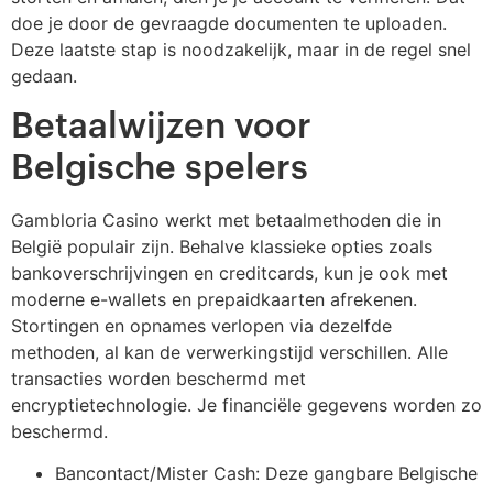
doe je door de gevraagde documenten te uploaden.
Deze laatste stap is noodzakelijk, maar in de regel snel
gedaan.
Betaalwijzen voor
Belgische spelers
Gambloria Casino werkt met betaalmethoden die in
België populair zijn. Behalve klassieke opties zoals
bankoverschrijvingen en creditcards, kun je ook met
moderne e-wallets en prepaidkaarten afrekenen.
Stortingen en opnames verlopen via dezelfde
methoden, al kan de verwerkingstijd verschillen. Alle
transacties worden beschermd met
encryptietechnologie. Je financiële gegevens worden zo
beschermd.
Bancontact/Mister Cash: Deze gangbare Belgische