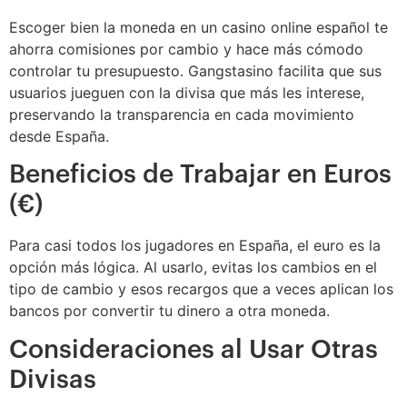
Escoger bien la moneda en un casino online español te
ahorra comisiones por cambio y hace más cómodo
controlar tu presupuesto. Gangstasino facilita que sus
usuarios jueguen con la divisa que más les interese,
preservando la transparencia en cada movimiento
desde España.
Beneficios de Trabajar en Euros
(€)
Para casi todos los jugadores en España, el euro es la
opción más lógica. Al usarlo, evitas los cambios en el
tipo de cambio y esos recargos que a veces aplican los
bancos por convertir tu dinero a otra moneda.
Consideraciones al Usar Otras
Divisas