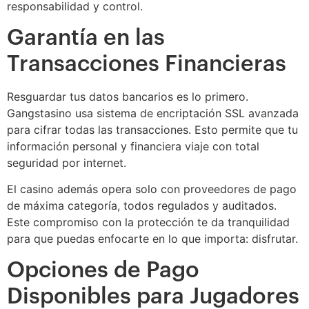
responsabilidad y control.
Garantía en las
Transacciones Financieras
Resguardar tus datos bancarios es lo primero.
Gangstasino usa sistema de encriptación SSL avanzada
para cifrar todas las transacciones. Esto permite que tu
información personal y financiera viaje con total
seguridad por internet.
El casino además opera solo con proveedores de pago
de máxima categoría, todos regulados y auditados.
Este compromiso con la protección te da tranquilidad
para que puedas enfocarte en lo que importa: disfrutar.
Opciones de Pago
Disponibles para Jugadores