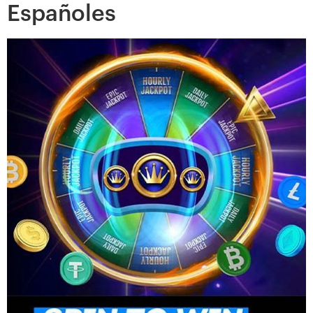
Españoles