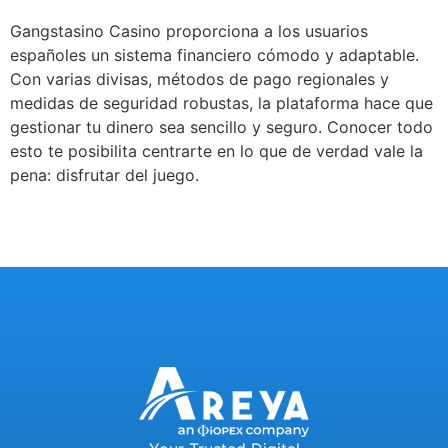
Gangstasino Casino proporciona a los usuarios
españoles un sistema financiero cómodo y adaptable.
Con varias divisas, métodos de pago regionales y
medidas de seguridad robustas, la plataforma hace que
gestionar tu dinero sea sencillo y seguro. Conocer todo
esto te posibilita centrarte en lo que de verdad vale la
pena: disfrutar del juego.