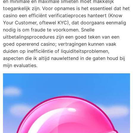
en minimale en maximale limieten moet makkelijk
toegankelijk zijn. Voor opnames is het essentieel dat het
casino een efficiënt verificatieproces hanteert (Know
Your Customer, oftewel KYC), dat doorgaans eenmalig
nodig is om fraude te voorkomen. Snelle
uitbetalingsprocedures zijn een goed teken van een
goed opererend casino; vertragingen kunnen vaak
duiden op inefficiëntie of liquiditeitsproblemen,
aspecten die ik altijd nauwlettend in de gaten houd bij
mijn evaluaties.