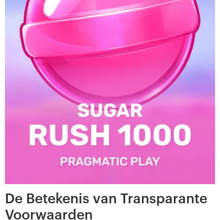
De Betekenis van Transparante
Voorwaarden