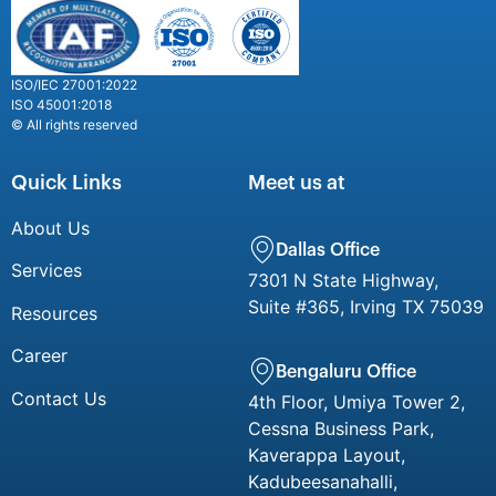
ISO/IEC 27001:2022
ISO 45001:2018
© All rights reserved
Quick Links
Meet us at
About Us
Dallas Office
Services
7301 N State Highway,
Suite #365, Irving TX 75039
Resources
Career
Bengaluru Office
Contact Us
4th Floor, Umiya Tower 2,
Cessna Business Park,
Kaverappa Layout,
Kadubeesanahalli,