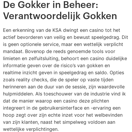
De Gokker in Beheer:
Verantwoordelijk Gokken
Een erkenning van de KSA dwingt een casino tot het
actief bevorderen van veilig en bewust speelgedrag. Dit
is geen optionele service, maar een wettelijk verplicht
mandaat. Bovenop de reeds genoemde tools voor
limieten en zelfuitsluiting, behoort een casino duidelijke
informatie geven over de risico’s van gokken en
realtime inzicht geven in speelgedrag en saldo. Opties
zoals reality checks, die de speler op vaste tijden
herinneren aan de duur van de sessie, zijn waardevolle
hulpmiddelen. Als toeschouwer van de industrie vind ik
dat de manier waarop een casino deze plichten
integreert in de gebruikersinterface en -ervaring een
hoop zegt over zijn echte inzet voor het welbevinden
van zijn klanten, naast het simpelweg voldoen aan
wettelijke verplichtingen.