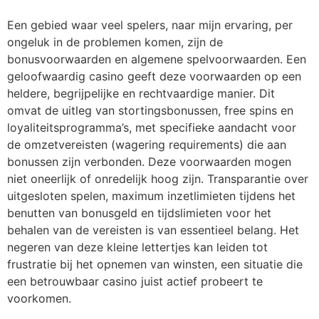
Een gebied waar veel spelers, naar mijn ervaring, per
ongeluk in de problemen komen, zijn de
bonusvoorwaarden en algemene spelvoorwaarden. Een
geloofwaardig casino geeft deze voorwaarden op een
heldere, begrijpelijke en rechtvaardige manier. Dit
omvat de uitleg van stortingsbonussen, free spins en
loyaliteitsprogramma’s, met specifieke aandacht voor
de omzetvereisten (wagering requirements) die aan
bonussen zijn verbonden. Deze voorwaarden mogen
niet oneerlijk of onredelijk hoog zijn. Transparantie over
uitgesloten spelen, maximum inzetlimieten tijdens het
benutten van bonusgeld en tijdslimieten voor het
behalen van de vereisten is van essentieel belang. Het
negeren van deze kleine lettertjes kan leiden tot
frustratie bij het opnemen van winsten, een situatie die
een betrouwbaar casino juist actief probeert te
voorkomen.