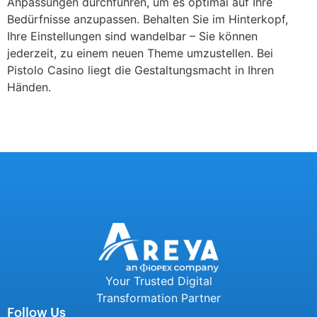
Anpassungen durchführen, um es optimal auf Ihre
Bedürfnisse anzupassen. Behalten Sie im Hinterkopf,
Ihre Einstellungen sind wandelbar – Sie können
jederzeit, zu einem neuen Theme umzustellen. Bei
Pistolo Casino liegt die Gestaltungsmacht in Ihren
Händen.
Your Trusted Digital
Transformation Partner
Follow Us