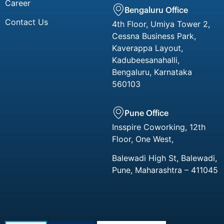
Career
Bengaluru Office
Contact Us
4th Floor, Umiya Tower 2,
Cessna Business Park,
Kaverappa Layout,
Kadubeesanahalli,
Bengaluru, Karnataka
560103
Pune Office
Insspire Coworking, 12th
Floor, One West,
Balewadi High St, Balewadi,
Pune, Maharashtra – 411045