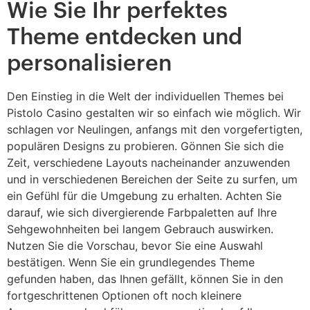
Wie Sie Ihr perfektes
Theme entdecken und
personalisieren
Den Einstieg in die Welt der individuellen Themes bei
Pistolo Casino gestalten wir so einfach wie möglich. Wir
schlagen vor Neulingen, anfangs mit den vorgefertigten,
populären Designs zu probieren. Gönnen Sie sich die
Zeit, verschiedene Layouts nacheinander anzuwenden
und in verschiedenen Bereichen der Seite zu surfen, um
ein Gefühl für die Umgebung zu erhalten. Achten Sie
darauf, wie sich divergierende Farbpaletten auf Ihre
Sehgewohnheiten bei langem Gebrauch auswirken.
Nutzen Sie die Vorschau, bevor Sie eine Auswahl
bestätigen. Wenn Sie ein grundlegendes Theme
gefunden haben, das Ihnen gefällt, können Sie in den
fortgeschrittenen Optionen oft noch kleinere