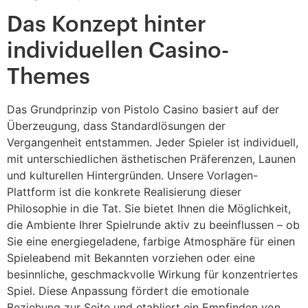
Das Konzept hinter
individuellen Casino-
Themes
Das Grundprinzip von Pistolo Casino basiert auf der
Überzeugung, dass Standardlösungen der
Vergangenheit entstammen. Jeder Spieler ist individuell,
mit unterschiedlichen ästhetischen Präferenzen, Launen
und kulturellen Hintergründen. Unsere Vorlagen-
Plattform ist die konkrete Realisierung dieser
Philosophie in die Tat. Sie bietet Ihnen die Möglichkeit,
die Ambiente Ihrer Spielrunde aktiv zu beeinflussen – ob
Sie eine energiegeladene, farbige Atmosphäre für einen
Spieleabend mit Bekannten vorziehen oder eine
besinnliche, geschmackvolle Wirkung für konzentriertes
Spiel. Diese Anpassung fördert die emotionale
Beziehung zur Seite und etabliert ein Empfinden von