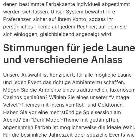
denen bestimmte Farbakzente individuell abgestimmt
werden sich lassen. Unser System bewahrt Ihre
Präferenzen sicher auf Ihrem Konto, sodass Ihr
persönliches Theme auf jedem Rechner, auf dem Sie
sich einloggen, gleichbleibend angezeigt wird.
Stimmungen für jede Laune
und verschiedene Anlass
Unsere Auswahl ist konzipiert, für alle mögliche Laune
und jeden Event das richtige Ambiente zu schaffen.
Mögen Sie die Ambiente eines traditionellen, luxuriösen
Casinos genießen? Wählen Sie eines unserer “Vintage
Velvet”-Themes mit intensiven Rot- und Goldtönen.
Haben Sie vor eine mehrstündige Spielsession am
Abend? Ein “Dark Mode”-Theme mit gedämpften,
angenehmen Farben ist möglicherweise die ideale Wahl.
Für die besinnliche Jahreszeit oder spezielle Events wie