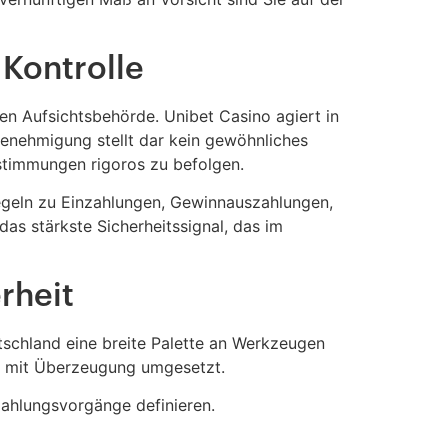
Kontrolle
en Aufsichtsbehörde. Unibet Casino agiert in
enehmigung stellt dar kein gewöhnliches
estimmungen rigoros zu befolgen.
 Regeln zu Einzahlungen, Gewinnauszahlungen,
das stärkste Sicherheitssignal, das im
rheit
utschland eine breite Palette an Werkzeugen
er mit Überzeugung umgesetzt.
zahlungsvorgänge definieren.