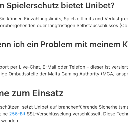
 Spielerschutz bietet Unibet?
 Sie können Einzahlungslimits, Spielzeitlimits und Verlustgr
vorübergehenden oder langfristigen Selbstausschlusses (Coo
nn ich ein Problem mit meinem K
rt per Live-Chat, E-Mail oder Telefon – dieser ist versiert
ige Ombudsstelle der Malta Gaming Authority (MGA) ansprec
e zum Einsatz
 schützen, setzt Unibet auf branchenführende Sicherheits
eine
256-Bit
SSL-Verschlüsselung verschlüsselt. Diese Techn
erwenden.