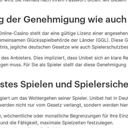
g der Genehmigung wie auch 
line-Casino stellt dar eine gültige Lizenz einer angesehen
Gemeinsamen Glücksspielbehörde der Länder (GGL). Diese G
nntnis, jegliche deutschen Gesetze wie auch Spielerschutzb
n des Anbieters. Dies impliziert, dass Unibet sich an klare
en muss. Für Sie als Spieler stellt dar diese Genehmigung 
es Spielen und Spielersiche
agiert um das Wohlergehen seiner Spieler. Unibet hat in De
 werden nicht nur vom Gesetz verlangt, sondern werden hi
, wöchentliche oder monatliche Begrenzungen für Ihre Ein
und die Fähigkeit, maximale Spielzeiten festzulegen.