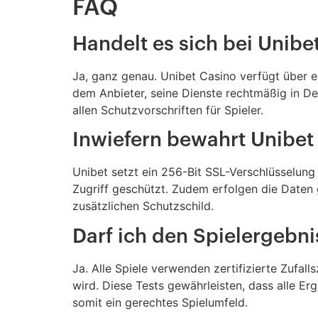
FAQ
Handelt es sich bei Unibe
Ja, ganz genau. Unibet Casino verfügt über 
dem Anbieter, seine Dienste rechtmäßig in De
allen Schutzvorschriften für Spieler.
Inwiefern bewahrt Unibet
Unibet setzt ein 256-Bit SSL-Verschlüsselung
Zugriff geschützt. Zudem erfolgen die Daten 
zusätzlichen Schutzschild.
Darf ich den Spielergebni
Ja. Alle Spiele verwenden zertifizierte Zufa
wird. Diese Tests gewährleisten, dass alle E
somit ein gerechtes Spielumfeld.