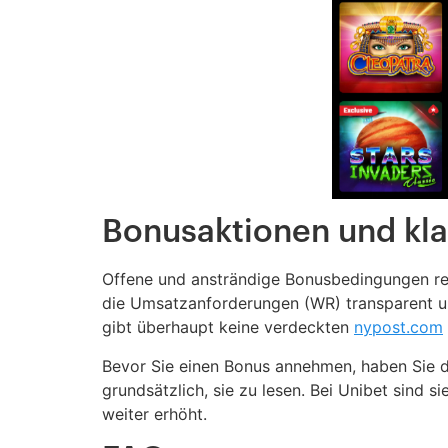
Bonusaktionen und kl
Offene und ansträndige Bonusbedingungen repr
die Umsatzanforderungen (WR) transparent un
gibt überhaupt keine verdeckten
nypost.com
Bevor Sie einen Bonus annehmen, haben Sie d
grundsätzlich, sie zu lesen. Bei Unibet sind 
weiter erhöht.