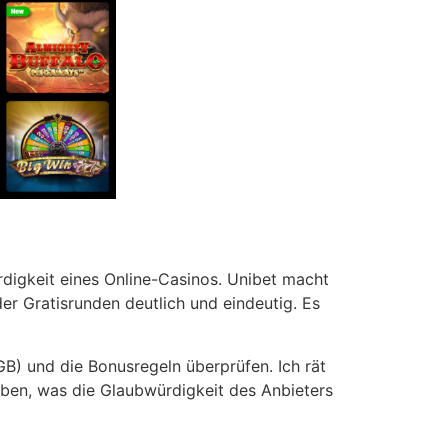
digkeit eines Online-Casinos. Unibet macht
r Gratisrunden deutlich und eindeutig. Es
B) und die Bonusregeln überprüfen. Ich rät
gaben, was die Glaubwürdigkeit des Anbieters