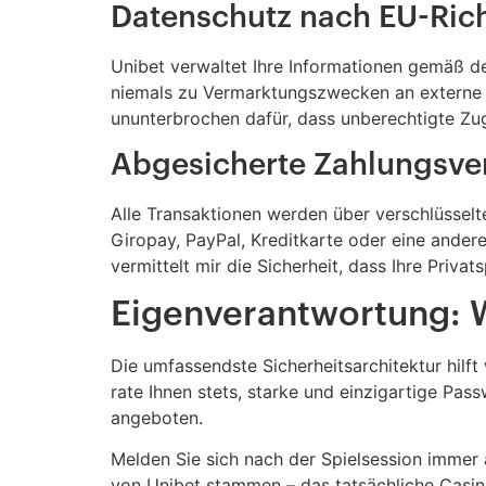
Datenschutz nach EU-Rich
Unibet verwaltet Ihre Informationen gemäß
niemals zu Vermarktungszwecken an externe P
ununterbrochen dafür, dass unberechtigte Zu
Abgesicherte Zahlungsve
Alle Transaktionen werden über verschlüssel
Giropay, PayPal, Kreditkarte oder eine ander
vermittelt mir die Sicherheit, dass Ihre Privat
Eigenverantwortung: Wa
Die umfassendste Sicherheitsarchitektur hilft 
rate Ihnen stets, starke und einzigartige Pas
angeboten.
Melden Sie sich nach der Spielsession immer 
von Unibet stammen – das tatsächliche Casino