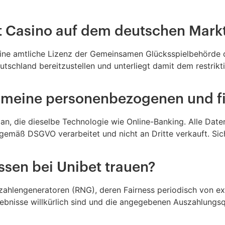
t Casino auf dem deutschen Markt 
eine amtliche Lizenz der Gemeinsamen Glücksspielbehörde d
utschland bereitzustellen und unterliegt damit dem restrik
 meine personenbezogenen und fi
 an, die dieselbe Technologie wie Online-Banking. Alle Dat
gemäß DSGVO verarbeitet und nicht an Dritte verkauft. Sic
ssen bei Unibet trauen?
llszahlengeneratoren (RNG), deren Fairness periodisch von 
rgebnisse willkürlich sind und die angegebenen Auszahlung