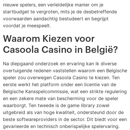
nieuwe spelers, een verleidelijke manier om je
startbudget te vergroten, mits je de desbetreffende
voorwaarden aandachtig bestudeert en begrijpt
voordat je meespeelt.
Waarom Kiezen voor
Casoola Casino in België?
Na diepgaand onderzoek en ervaring kan ik diverse
overtuigende redenen vaststellen waarom een Belgische
speler zou overwegen Casoola Casino te kiezen. Ten
eerste werkt het platform onder een licentie van de
Belgische Kansspelcommissie, wat een strikte regulering
en een zekere mate van bescherming voor de speler
waarborgt. Ten tweede is de game library zowel
uitgebreid als van hoge kwaliteit, ondersteund door de
beste softwareproviders in de sector. Dit biedt voor een
gevarieerde en technisch onberispelijke spelervaring.