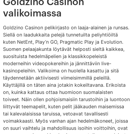
Goldzino Casinon
valikoimassa
Goldzino Casinon pelikirjasto on laaja-alainen ja runsas.
Siellä on laadukkaita pelejä tunnetuilta peliyhtiöiltä
kuten NetEnt, Play’n GO, Pragmatic Play ja Evolution.
Suomen pelaajakunta löytävät helposti sieltä kaikkea,
suosituista hedelmäpelien ja klassikkopeleistä
moderneihin videopokereihin ja jännittäviin live-
kasinopeleihin. Valikoima on huolella kasattu ja sitä
täydennetään aktiivisesti viimeisimmillä peleillä.
Käyttäjillä on täten aina jotakin kokeiltavana. Erikoista
on, kuinka kattaus ottaa huomioon suomalaisten
toiveet. Näin ollen pohjoismaisiin tarustoihin ja luontoon
liittyvät teemapelit, kuten pelit jääkauden maisemissa
tai kalevalaisissa taruissa, vetoavat tavallisesti
voimakkaasti. Myös vanhan ajan hedelmäkoneet, joissa
on suuri vaihtelu ja mahdollisuus isoihin voittoihin, ovat