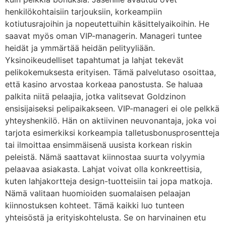
henkilökohtaisiin tarjouksiin, korkeampiin
kotiutusrajoihin ja nopeutettuihin käsittelyaikoihin. He
saavat myös oman VIP-managerin. Manageri tuntee
heidät ja ymmärtää heidän pelityyliään.
Yksinoikeudelliset tapahtumat ja lahjat tekevät
pelikokemuksesta erityisen. Tämä palvelutaso osoittaa,
että kasino arvostaa korkeaa panostusta. Se haluaa
palkita niitä pelaajia, jotka valitsevat Goldzinon
ensisijaiseksi pelipaikakseen. VIP-manageri ei ole pelkkä
yhteyshenkilö. Hän on aktiivinen neuvonantaja, joka voi
tarjota esimerkiksi korkeampia talletusbonusprosentteja
tai ilmoittaa ensimmäisenä uusista korkean riskin
peleistä. Nämä saattavat kiinnostaa suurta volyymia
pelaavaa asiakasta. Lahjat voivat olla konkreettisia,
kuten lahjakortteja design-tuotteisiin tai jopa matkoja.
Nämä valitaan huomioiden suomalaisen pelaajan
kiinnostuksen kohteet. Tämä kaikki luo tunteen
yhteisöstä ja erityiskohtelusta. Se on harvinainen etu