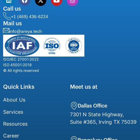
Call us
+1 (469) 436-6224
Mail us
info@areya.tech
ISO/IEC 27001:2022
ISO 45001:2018
© All rights reserved
Quick Links
Meet us at
About Us
Dallas Office
Services
7301 N State Highway,
Suite #365, Irving TX 75039
Resources
Career