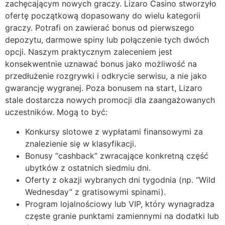
zachęcającym nowych graczy. Lizaro Casino stworzyło
ofertę początkową dopasowany do wielu kategorii
graczy. Potrafi on zawierać bonus od pierwszego
depozytu, darmowe spiny lub połączenie tych dwóch
opcji. Naszym praktycznym zaleceniem jest
konsekwentnie uznawać bonus jako możliwość na
przedłużenie rozgrywki i odkrycie serwisu, a nie jako
gwarancję wygranej. Poza bonusem na start, Lizaro
stale dostarcza nowych promocji dla zaangażowanych
uczestników. Mogą to być:
Konkursy slotowe z wypłatami finansowymi za
znalezienie się w klasyfikacji.
Bonusy “cashback” zwracające konkretną część
ubytków z ostatnich siedmiu dni.
Oferty z okazji wybranych dni tygodnia (np. “Wild
Wednesday” z gratisowymi spinami).
Program lojalnościowy lub VIP, który wynagradza
częste granie punktami zamiennymi na dodatki lub