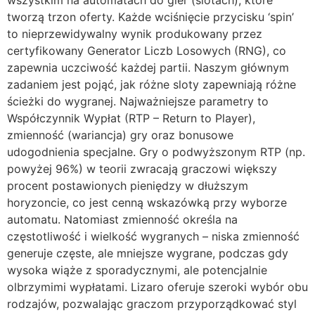
tworzą trzon oferty. Każde wciśnięcie przycisku ‘spin’
to nieprzewidywalny wynik produkowany przez
certyfikowany Generator Liczb Losowych (RNG), co
zapewnia uczciwość każdej partii. Naszym głównym
zadaniem jest pojąć, jak różne sloty zapewniają różne
ścieżki do wygranej. Najważniejsze parametry to
Współczynnik Wypłat (RTP – Return to Player),
zmienność (wariancja) gry oraz bonusowe
udogodnienia specjalne. Gry o podwyższonym RTP (np.
powyżej 96%) w teorii zwracają graczowi większy
procent postawionych pieniędzy w dłuższym
horyzoncie, co jest cenną wskazówką przy wyborze
automatu. Natomiast zmienność określa na
częstotliwość i wielkość wygranych – niska zmienność
generuje częste, ale mniejsze wygrane, podczas gdy
wysoka wiąże z sporadycznymi, ale potencjalnie
olbrzymimi wypłatami. Lizaro oferuje szeroki wybór obu
rodzajów, pozwalając graczom przyporządkować styl