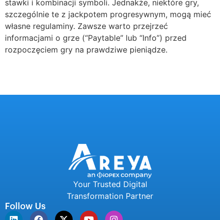
stawki i kombinacji symboli. Jednakże, niektóre gry,
szczególnie te z jackpotem progresywnym, mogą mieć
własne regulaminy. Zawsze warto przejrzeć
informacjami o grze (“Paytable” lub “Info”) przed
rozpoczęciem gry na prawdziwe pieniądze.
Your Trusted Digital
Transformation Partner
Follow Us