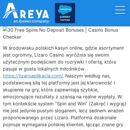
W środowisku polskich kasyn online, gdzie asortyment
jest ogromny, Lizaro Casino wyróżnia się swoim
użytecznym podejściem do rozrywki i ofertą, która
pasuje w gusta lokalnych miłośników
https://lizaroaplikacja.com/
. Naszym według nas,
podstawową siłą tej platformy jest jej klarowność i
skupienie na gry, które zapewniają szybkie,
emocjonujące rezultaty z szansą na realne wypłaty. W
tym kontekście system “Spin and Win” (Zakręć i wygraj)
nie jest jedynie pustym sloganem, lecz sednem wrażeń
proponowanego przez Lizaro. Platforma doskonale
pojmuje wymagania polskiej klienteli, łącząc znane gry