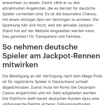
anwachsen zu lassen. Damit zählt er zu den
attraktivsten Angeboten, die es derzeit für deutsche
Spieler vorhanden sind. Es ist die besondere Chance,
mit einem einzigen Spin ein Vermögen zu erzielen. Die
Spannung hält sich hoch, weil der aktuelle Jackpot-
Stand live auf der Website eingesehen werden kann.
Das garantiert für Transparenz und Fairness.
So nehmen deutsche
Spieler am Jackpot-Rennen
mitwirken
Die Beteiligung an der Verfolgung nach dem Mega-Preis
ist für registrierte Spieler in Deutschland schnell
abgeschlossen. Zuerst muss ein Konto bei Oscarspin
Casino eingerichtet und mit Geld aufgeladen werden.
Die Plattform stellt bereit deutschen Kunden dazu eine
umfangreiche Palette sicherer Zahlungsmethoden.