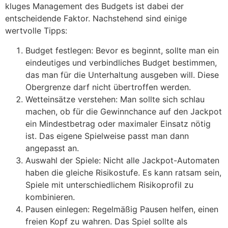
kluges Management des Budgets ist dabei der
entscheidende Faktor. Nachstehend sind einige
wertvolle Tipps:
Budget festlegen: Bevor es beginnt, sollte man ein
eindeutiges und verbindliches Budget bestimmen,
das man für die Unterhaltung ausgeben will. Diese
Obergrenze darf nicht übertroffen werden.
Wetteinsätze verstehen: Man sollte sich schlau
machen, ob für die Gewinnchance auf den Jackpot
ein Mindestbetrag oder maximaler Einsatz nötig
ist. Das eigene Spielweise passt man dann
angepasst an.
Auswahl der Spiele: Nicht alle Jackpot-Automaten
haben die gleiche Risikostufe. Es kann ratsam sein,
Spiele mit unterschiedlichem Risikoprofil zu
kombinieren.
Pausen einlegen: Regelmäßig Pausen helfen, einen
freien Kopf zu wahren. Das Spiel sollte als