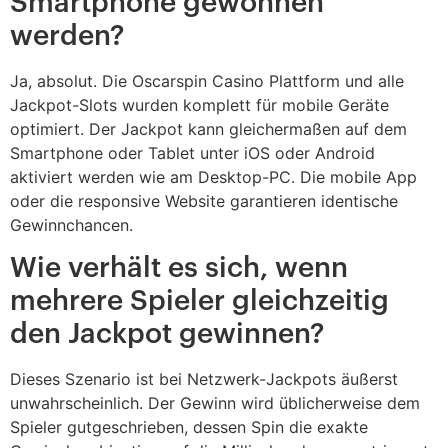
Smartphone gewonnen
werden?
Ja, absolut. Die Oscarspin Casino Plattform und alle
Jackpot-Slots wurden komplett für mobile Geräte
optimiert. Der Jackpot kann gleichermaßen auf dem
Smartphone oder Tablet unter iOS oder Android
aktiviert werden wie am Desktop-PC. Die mobile App
oder die responsive Website garantieren identische
Gewinnchancen.
Wie verhält es sich, wenn
mehrere Spieler gleichzeitig
den Jackpot gewinnen?
Dieses Szenario ist bei Netzwerk-Jackpots äußerst
unwahrscheinlich. Der Gewinn wird üblicherweise dem
Spieler gutgeschrieben, dessen Spin die exakte