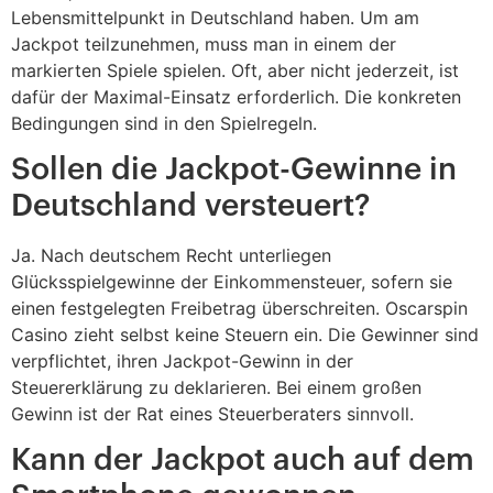
Lebensmittelpunkt in Deutschland haben. Um am
Jackpot teilzunehmen, muss man in einem der
markierten Spiele spielen. Oft, aber nicht jederzeit, ist
dafür der Maximal-Einsatz erforderlich. Die konkreten
Bedingungen sind in den Spielregeln.
Sollen die Jackpot-Gewinne in
Deutschland versteuert?
Ja. Nach deutschem Recht unterliegen
Glücksspielgewinne der Einkommensteuer, sofern sie
einen festgelegten Freibetrag überschreiten. Oscarspin
Casino zieht selbst keine Steuern ein. Die Gewinner sind
verpflichtet, ihren Jackpot-Gewinn in der
Steuererklärung zu deklarieren. Bei einem großen
Gewinn ist der Rat eines Steuerberaters sinnvoll.
Kann der Jackpot auch auf dem