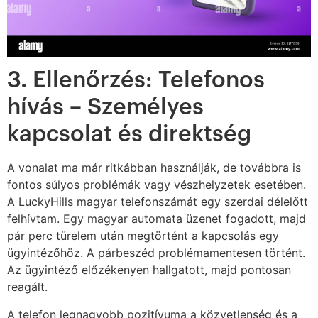
3. Ellenőrzés: Telefonos
hívás – Személyes
kapcsolat és direktség
A vonalat ma már ritkábban használják, de továbbra is
fontos súlyos problémák vagy vészhelyzetek esetében.
A LuckyHills magyar telefonszámát egy szerdai délelőtt
felhívtam. Egy magyar automata üzenet fogadott, majd
pár perc türelem után megtörtént a kapcsolás egy
ügyintézőhöz. A párbeszéd problémamentesen történt.
Az ügyintéző előzékenyen hallgatott, majd pontosan
reagált.
A telefon legnagyobb pozitívuma a közvetlenség és a