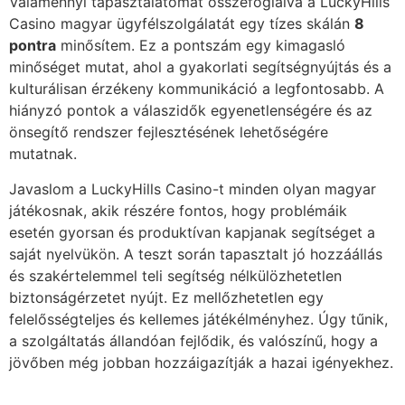
Valamennyi tapasztalatomat összefoglalva a LuckyHills
Casino magyar ügyfélszolgálatát egy tízes skálán
8
pontra
minősítem. Ez a pontszám egy kimagasló
minőséget mutat, ahol a gyakorlati segítségnyújtás és a
kulturálisan érzékeny kommunikáció a legfontosabb. A
hiányzó pontok a válaszidők egyenetlenségére és az
önsegítő rendszer fejlesztésének lehetőségére
mutatnak.
Javaslom a LuckyHills Casino-t minden olyan magyar
játékosnak, akik részére fontos, hogy problémáik
esetén gyorsan és produktívan kapjanak segítséget a
saját nyelvükön. A teszt során tapasztalt jó hozzáállás
és szakértelemmel teli segítség nélkülözhetetlen
biztonságérzetet nyújt. Ez mellőzhetetlen egy
felelősségteljes és kellemes játékélményhez. Úgy tűnik,
a szolgáltatás állandóan fejlődik, és valószínű, hogy a
jövőben még jobban hozzáigazítják a hazai igényekhez.