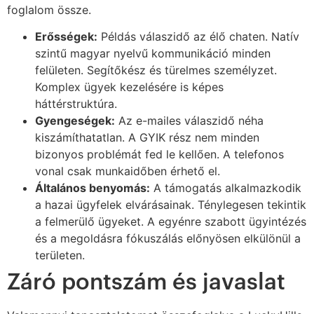
foglalom össze.
Erősségek:
Példás válaszidő az élő chaten. Natív
szintű magyar nyelvű kommunikáció minden
felületen. Segítőkész és türelmes személyzet.
Komplex ügyek kezelésére is képes
háttérstruktúra.
Gyengeségek:
Az e-mailes válaszidő néha
kiszámíthatatlan. A GYIK rész nem minden
bizonyos problémát fed le kellően. A telefonos
vonal csak munkaidőben érhető el.
Általános benyomás:
A támogatás alkalmazkodik
a hazai ügyfelek elvárásainak. Ténylegesen tekintik
a felmerülő ügyeket. A egyénre szabott ügyintézés
és a megoldásra fókuszálás előnyösen elkülönül a
területen.
Záró pontszám és javaslat