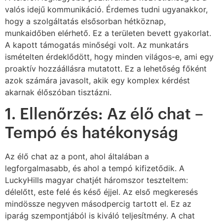
valós idejű kommunikáció. Érdemes tudni ugyanakkor,
hogy a szolgáltatás elsősorban hétköznap,
munkaidőben elérhető. Ez a területen bevett gyakorlat.
A kapott támogatás minőségi volt. Az munkatárs
ismételten érdeklődött, hogy minden világos-e, ami egy
proaktív hozzáállásra mutatott. Ez a lehetőség főként
azok számára javasolt, akik egy komplex kérdést
akarnak élőszóban tisztázni.
1. Ellenőrzés: Az élő chat –
Tempó és hatékonyság
Az élő chat az a pont, ahol általában a
legforgalmasabb, és ahol a tempó kifizetődik. A
LuckyHills magyar chatjét háromszor teszteltem:
délelőtt, este felé és késő éjjel. Az első megkeresés
mindössze negyven másodpercig tartott el. Ez az
iparág szempontjából is kiváló teljesítmény. A chat