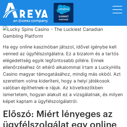
Ha egy online kaszinóban játszol, idővel igénybe kell
venned az ügyfélszolgálatra. Ez a bizalom és a tartós
elégedettség egyik legfontosabb pillére. Ennek
ellenőrzéséhez öt eltérő alkalommal írtam a LuckyHills
Casino magyar támogatásához, mindig más okból. Azt
szerettem volna kideríteni, hogy a helyi játékosok
valóban építhetnek-e rájuk. Az következőkben
ismertetem, hogyan alakult ez a vizsgálatnak, és milyen
képet kaptam a ügyfélszolgálatról.
Előszó: Miért lényeges az
ügyfélszolgálat egy online