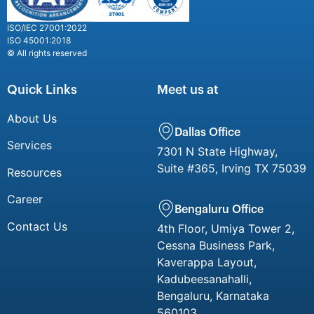
ISO/IEC 27001:2022
ISO 45001:2018
© All rights reserved
Quick Links
Meet us at
About Us
Dallas Office
Services
7301 N State Highway,
Suite #365, Irving TX 75039
Resources
Career
Bengaluru Office
Contact Us
4th Floor, Umiya Tower 2,
Cessna Business Park,
Kaverappa Layout,
Kadubeesanahalli,
Bengaluru, Karnataka
560103