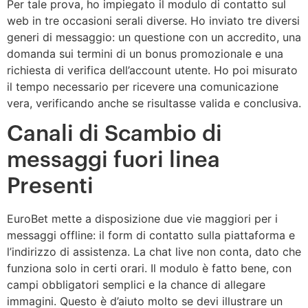
Per tale prova, ho impiegato il modulo di contatto sul
web in tre occasioni serali diverse. Ho inviato tre diversi
generi di messaggio: un questione con un accredito, una
domanda sui termini di un bonus promozionale e una
richiesta di verifica dell’account utente. Ho poi misurato
il tempo necessario per ricevere una comunicazione
vera, verificando anche se risultasse valida e conclusiva.
Canali di Scambio di
messaggi fuori linea
Presenti
EuroBet mette a disposizione due vie maggiori per i
messaggi offline: il form di contatto sulla piattaforma e
l’indirizzo di assistenza. La chat live non conta, dato che
funziona solo in certi orari. Il modulo è fatto bene, con
campi obbligatori semplici e la chance di allegare
immagini. Questo è d’aiuto molto se devi illustrare un