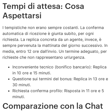
Tempi di attesa: Cosa
Aspettarsi
I tempistiche non erano sempre costanti. La conferma
automatica di ricezione è giunta subito, per ogni
richiesta. La replica concreta da un agente, invece, è
sempre pervenuta la mattinata del giorno successivo. In
media, entro 12 ore dall’invio. Un termine adeguato, per
richieste che non rappresentano un’urgenza.
Inconveniente tecnico (bonifico bancario): Replica
in 10 ore e 15 minuti.
Questione sui termini del bonus: Replica in 13 ore e
30 minuti.
Richiesta conferma profilo: Risposta in 11 ore e 5
minuti.
Comparazione con la Chat