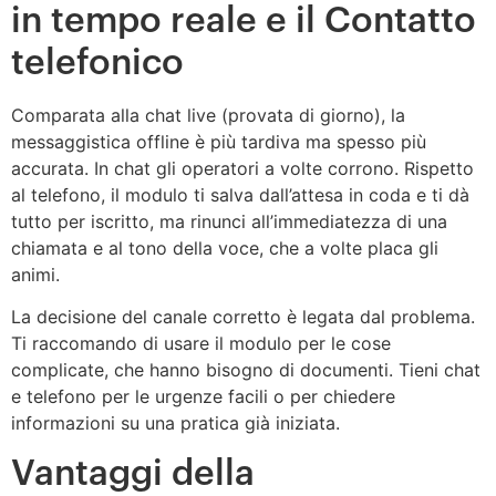
in tempo reale e il Contatto
telefonico
Comparata alla chat live (provata di giorno), la
messaggistica offline è più tardiva ma spesso più
accurata. In chat gli operatori a volte corrono. Rispetto
al telefono, il modulo ti salva dall’attesa in coda e ti dà
tutto per iscritto, ma rinunci all’immediatezza di una
chiamata e al tono della voce, che a volte placa gli
animi.
La decisione del canale corretto è legata dal problema.
Ti raccomando di usare il modulo per le cose
complicate, che hanno bisogno di documenti. Tieni chat
e telefono per le urgenze facili o per chiedere
informazioni su una pratica già iniziata.
Vantaggi della