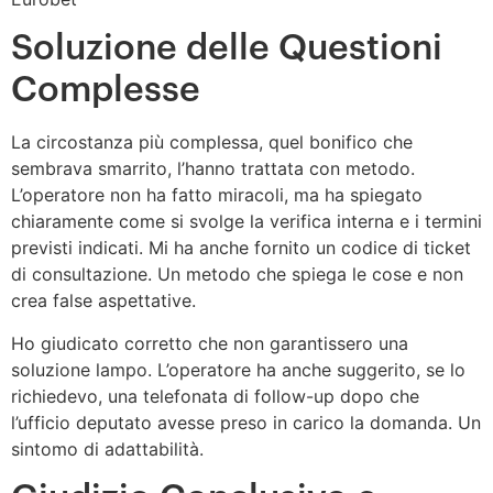
Soluzione delle Questioni
Complesse
La circostanza più complessa, quel bonifico che
sembrava smarrito, l’hanno trattata con metodo.
L’operatore non ha fatto miracoli, ma ha spiegato
chiaramente come si svolge la verifica interna e i termini
previsti indicati. Mi ha anche fornito un codice di ticket
di consultazione. Un metodo che spiega le cose e non
crea false aspettative.
Ho giudicato corretto che non garantissero una
soluzione lampo. L’operatore ha anche suggerito, se lo
richiedevo, una telefonata di follow-up dopo che
l’ufficio deputato avesse preso in carico la domanda. Un
sintomo di adattabilità.