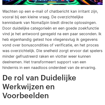
Wachten op een e-mail of chatbericht kan irritant zijn,
vooral bij een kleine vraag. De overzichtelijke
kennisbank van NomaSpin biedt directe oplossingen.
Door duidelijke categorieën en een goede zoekfunctie
vind je het antwoord geregeld na een paar seconden. Ik
heb eigenhandig getest hoe vliegensvlug ik gegevens
vond over bonuscondities of verificatie, en het proces
was overzichtelijk. Die snelheid zorgt ervoor dat spelers
minder gefrustreerd raken en vlotter weer kunnen
deelnemen. Het transformeert support van een
hindernis in een naadloos onderdeel van de ervaring.
De rol van Duidelijke
Werkwijzen en
Voorbeelden