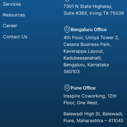
Services
7301 N State Highway,
Suite #365, Irving TX 75039
Resources
Career
Bengaluru Office
Contact Us
4th Floor, Umiya Tower 2,
Cessna Business Park,
Kaverappa Layout,
Kadubeesanahalli,
Bengaluru, Karnataka
560103
Pune Office
Insspire Coworking, 12th
Floor, One West,
Balewadi High St, Balewadi,
Pune, Maharashtra – 411045