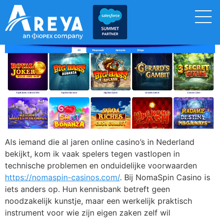
Als iemand die al jaren online casino’s in Nederland
bekijkt, kom ik vaak spelers tegen vastlopen in
technische problemen en onduidelijke voorwaarden
https://nomaspin-casinos.com/
. Bij NomaSpin Casino is
iets anders op. Hun kennisbank betreft geen
noodzakelijk kunstje, maar een werkelijk praktisch
instrument voor wie zijn eigen zaken zelf wil