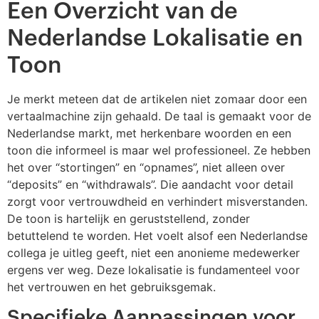
Een Overzicht van de
Nederlandse Lokalisatie en
Toon
Je merkt meteen dat de artikelen niet zomaar door een
vertaalmachine zijn gehaald. De taal is gemaakt voor de
Nederlandse markt, met herkenbare woorden en een
toon die informeel is maar wel professioneel. Ze hebben
het over “stortingen” en “opnames”, niet alleen over
“deposits” en “withdrawals”. Die aandacht voor detail
zorgt voor vertrouwdheid en verhindert misverstanden.
De toon is hartelijk en geruststellend, zonder
betuttelend te worden. Het voelt alsof een Nederlandse
collega je uitleg geeft, niet een anonieme medewerker
ergens ver weg. Deze lokalisatie is fundamenteel voor
het vertrouwen en het gebruiksgemak.
Specifieke Aanpassingen voor