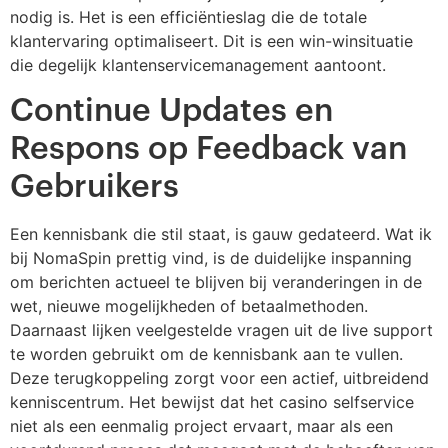
nodig is. Het is een efficiëntieslag die de totale
klantervaring optimaliseert. Dit is een win-winsituatie
die degelijk klantenservicemanagement aantoont.
Continue Updates en
Respons op Feedback van
Gebruikers
Een kennisbank die stil staat, is gauw gedateerd. Wat ik
bij NomaSpin prettig vind, is de duidelijke inspanning
om berichten actueel te blijven bij veranderingen in de
wet, nieuwe mogelijkheden of betaalmethoden.
Daarnaast lijken veelgestelde vragen uit de live support
te worden gebruikt om de kennisbank aan te vullen.
Deze terugkoppeling zorgt voor een actief, uitbreidend
kenniscentrum. Het bewijst dat het casino selfservice
niet als een eenmalig project ervaart, maar als een