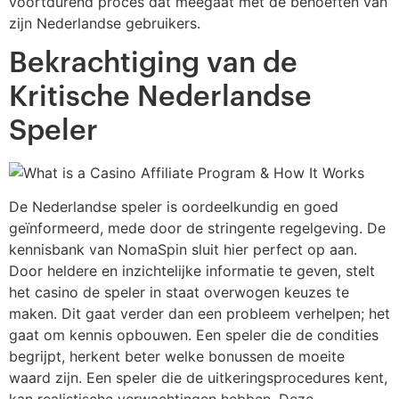
voortdurend proces dat meegaat met de behoeften van
zijn Nederlandse gebruikers.
Bekrachtiging van de
Kritische Nederlandse
Speler
De Nederlandse speler is oordeelkundig en goed
geïnformeerd, mede door de stringente regelgeving. De
kennisbank van NomaSpin sluit hier perfect op aan.
Door heldere en inzichtelijke informatie te geven, stelt
het casino de speler in staat overwogen keuzes te
maken. Dit gaat verder dan een probleem verhelpen; het
gaat om kennis opbouwen. Een speler die de condities
begrijpt, herkent beter welke bonussen de moeite
waard zijn. Een speler die de uitkeringsprocedures kent,