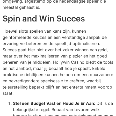
omgeving, afgestemd op de hedendaagse speler die
meestal gehaast is.
Spin and Win Succes
Hoewel slots spellen van kans zijn, kunnen
geïnformeerde keuzes en een verstandige aanpak de
ervaring verbeteren en de speeltijd optimaliseren.
Succes gaat hier niet over het zeker winnen van geld,
maar over het maximaliseren van plezier en het goed
beheren van je middelen. Hollywin Casino biedt de tools
en het aanbod, maar jij bepaalt hoe je speelt. Enkele
praktische richtlijnen kunnen helpen om een duurzamere
en bevredigendere speelsessie te creëren, waarbij
teleurstelling beperkt blijft en het entertainment voorop
staat.
Stel een Budget Vast en Houd Je Er Aan:
Dit is de
belangrijkste regel. Bepaal van tevoren welk
bedrag je uit wilt geven aan entertainment en houd