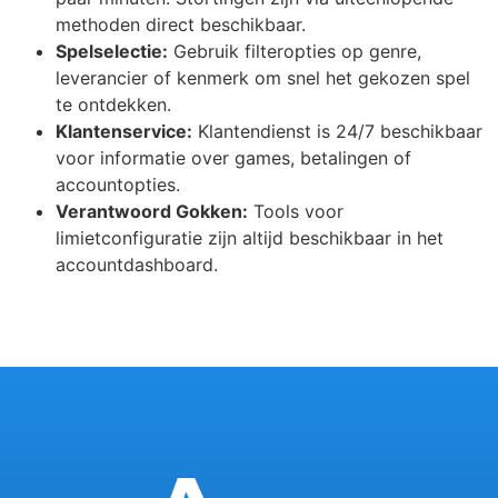
methoden direct beschikbaar.
Spelselectie:
Gebruik filteropties op genre,
leverancier of kenmerk om snel het gekozen spel
te ontdekken.
Klantenservice:
Klantendienst is 24/7 beschikbaar
voor informatie over games, betalingen of
accountopties.
Verantwoord Gokken:
Tools voor
limietconfiguratie zijn altijd beschikbaar in het
accountdashboard.