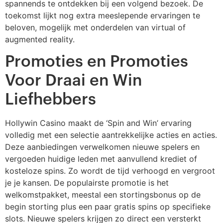
spannends te ontdekken bij een volgend bezoek. De
toekomst lijkt nog extra meeslepende ervaringen te
beloven, mogelijk met onderdelen van virtual of
augmented reality.
Promoties en Promoties
Voor Draai en Win
Liefhebbers
Hollywin Casino maakt de ‘Spin and Win’ ervaring
volledig met een selectie aantrekkelijke acties en acties.
Deze aanbiedingen verwelkomen nieuwe spelers en
vergoeden huidige leden met aanvullend krediet of
kosteloze spins. Zo wordt de tijd verhoogd en vergroot
je je kansen. De populairste promotie is het
welkomstpakket, meestal een stortingsbonus op de
begin storting plus een paar gratis spins op specifieke
slots. Nieuwe spelers krijgen zo direct een versterkt