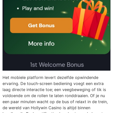
Het mobiele platform levert dezelfde opwindende
ervaring. De touch-screen bediening voegt een extra
laag directe interactie toe; een veegbeweging of tik is
voldoende om de rollen te laten ronddraaien. Of je nu
een paar minuten wacht op de bus of relaxt in de trein,
de wereld van Hollywin Casino is altijd binnen