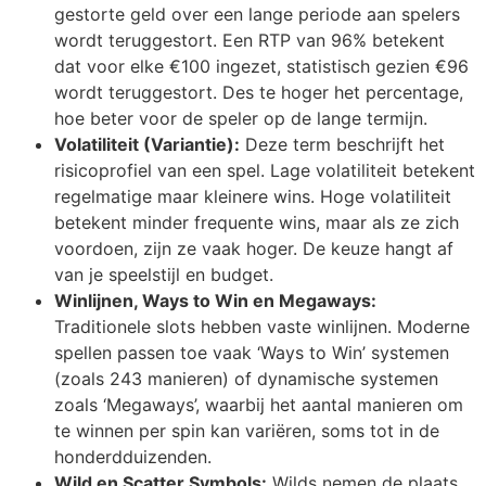
gestorte geld over een lange periode aan spelers
wordt teruggestort. Een RTP van 96% betekent
dat voor elke €100 ingezet, statistisch gezien €96
wordt teruggestort. Des te hoger het percentage,
hoe beter voor de speler op de lange termijn.
Volatiliteit (Variantie):
Deze term beschrijft het
risicoprofiel van een spel. Lage volatiliteit betekent
regelmatige maar kleinere wins. Hoge volatiliteit
betekent minder frequente wins, maar als ze zich
voordoen, zijn ze vaak hoger. De keuze hangt af
van je speelstijl en budget.
Winlijnen, Ways to Win en Megaways:
Traditionele slots hebben vaste winlijnen. Moderne
spellen passen toe vaak ‘Ways to Win’ systemen
(zoals 243 manieren) of dynamische systemen
zoals ‘Megaways’, waarbij het aantal manieren om
te winnen per spin kan variëren, soms tot in de
honderdduizenden.
Wild en Scatter Symbols:
Wilds nemen de plaats