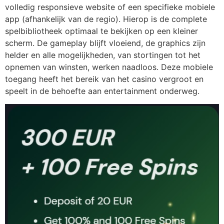
volledig responsieve website of een specifieke mobiele
app (afhankelijk van de regio). Hierop is de complete
spelbibliotheek optimaal te bekijken op een kleiner
scherm. De gameplay blijft vloeiend, de graphics zijn
helder en alle mogelijkheden, van stortingen tot het
opnemen van winsten, werken naadloos. Deze mobiele
toegang heeft het bereik van het casino vergroot en
speelt in de behoefte aan entertainment onderweg.