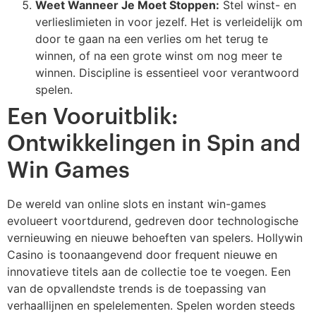
Weet Wanneer Je Moet Stoppen:
Stel winst- en
verlieslimieten in voor jezelf. Het is verleidelijk om
door te gaan na een verlies om het terug te
winnen, of na een grote winst om nog meer te
winnen. Discipline is essentieel voor verantwoord
spelen.
Een Vooruitblik:
Ontwikkelingen in Spin and
Win Games
De wereld van online slots en instant win-games
evolueert voortdurend, gedreven door technologische
vernieuwing en nieuwe behoeften van spelers. Hollywin
Casino is toonaangevend door frequent nieuwe en
innovatieve titels aan de collectie toe te voegen. Een
van de opvallendste trends is de toepassing van
verhaallijnen en spelelementen. Spelen worden steeds