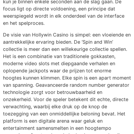
kun je binnen enkele seconden aan de slag gaan. De
focus ligt op directe voldoening, een principe dat
weerspiegeld wordt in elk onderdeel van de interface
en het spelproces.
De visie van Hollywin Casino is simpel: een vloeiende en
aantrekkelijke ervaring bieden. De ‘Spin and Win’
collectie is meer dan een willekeurige collectie spellen.
Het is een combinatie van traditionele gokkasten,
moderne video slots met diepgaande verhalen en
oplopende jackpots waar de prijzen tot enorme
hoogtes kunnen klimmen. Elke spin is een apart moment
van spanning. Geavanceerde random number generator
technologie zorgt voor betrouwbaarheid en
onzekerheid. Voor de speler betekent dit echte, directe
verwachting, waarbij elke druk op de knop de
toezegging van een onmiddellijke beloning bevat. Het
platform is een digitale arena waar geluk en
entertainment samensmelten in een hoogtempo