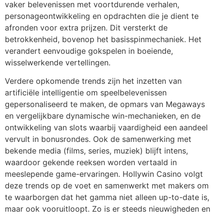
vaker belevenissen met voortdurende verhalen,
personageontwikkeling en opdrachten die je dient te
afronden voor extra prijzen. Dit versterkt de
betrokkenheid, bovenop het basisspinmechaniek. Het
verandert eenvoudige gokspelen in boeiende,
wisselwerkende vertellingen.
Verdere opkomende trends zijn het inzetten van
artificiële intelligentie om speelbelevenissen
gepersonaliseerd te maken, de opmars van Megaways
en vergelijkbare dynamische win-mechanieken, en de
ontwikkeling van slots waarbij vaardigheid een aandeel
vervult in bonusrondes. Ook de samenwerking met
bekende media (films, series, muziek) blijft intens,
waardoor gekende reeksen worden vertaald in
meeslepende game-ervaringen. Hollywin Casino volgt
deze trends op de voet en samenwerkt met makers om
te waarborgen dat het gamma niet alleen up-to-date is,
maar ook vooruitloopt. Zo is er steeds nieuwigheden en