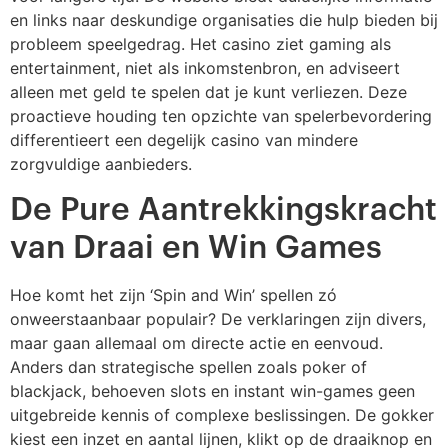
en links naar deskundige organisaties die hulp bieden bij
probleem speelgedrag. Het casino ziet gaming als
entertainment, niet als inkomstenbron, en adviseert
alleen met geld te spelen dat je kunt verliezen. Deze
proactieve houding ten opzichte van spelerbevordering
differentieert een degelijk casino van mindere
zorgvuldige aanbieders.
De Pure Aantrekkingskracht
van Draai en Win Games
Hoe komt het zijn ‘Spin and Win’ spellen zó
onweerstaanbaar populair? De verklaringen zijn divers,
maar gaan allemaal om directe actie en eenvoud.
Anders dan strategische spellen zoals poker of
blackjack, behoeven slots en instant win-games geen
uitgebreide kennis of complexe beslissingen. De gokker
kiest een inzet en aantal lijnen, klikt op de draaiknop en