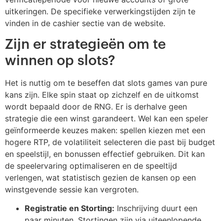
uitkeringen. De specifieke verwerkingstijden zijn te
vinden in de cashier sectie van de website.
Zijn er strategieën om te
winnen op slots?
Het is nuttig om te beseffen dat slots games van pure
kans zijn. Elke spin staat op zichzelf en de uitkomst
wordt bepaald door de RNG. Er is derhalve geen
strategie die een winst garandeert. Wel kan een speler
geïnformeerde keuzes maken: spellen kiezen met een
hogere RTP, de volatiliteit selecteren die past bij budget
en speelstijl, en bonussen effectief gebruiken. Dit kan
de speelervaring optimaliseren en de speeltijd
verlengen, wat statistisch gezien de kansen op een
winstgevende sessie kan vergroten.
Registratie en Storting:
Inschrijving duurt een
paar minuten. Stortingen zijn via uiteenlopende