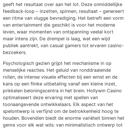
geeft het resultaat over aan het lot. Deze onmiddellijke
feedback-loop – inzetten, spinnen, resultaat – genereert
een ritme van vlugge bevrediging. Het betreft een vorm
van entertainment die geschikt is voor het moderne
leven, waar momenten van ontspanning veelal kort
maar intens zijn. De drempel is laag, wat een wijd
publiek aantrekt, van casual gamers tot ervaren casino-
bezoekers.
Psychologisch gezien grijpt het mechanisme in op
menselijke reacties. Het geluid van ronddraaiende
rollen, de intense visuele effecten bij een winst en de
kans op een flinke uitbetaling vanaf een kleine inzet,
prikkelen beloningscentra in het brein. Hollywin Casino
optimaliseert deze ervaring met spellen van
toonaangevende ontwikkelaars. Elk aspect van het
spelontwerp is verfijnd om de betrokkenheid hoog te
houden. Bovendien biedt de enorme variëteit binnen het
genre voor elk wat wils: van minimalistisch ontwerp tot