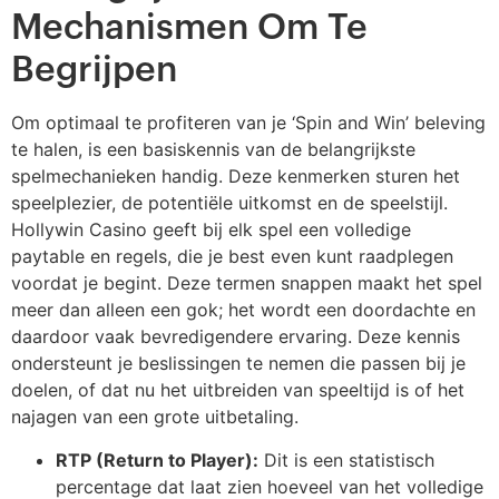
Mechanismen Om Te
Begrijpen
Om optimaal te profiteren van je ‘Spin and Win’ beleving
te halen, is een basiskennis van de belangrijkste
spelmechanieken handig. Deze kenmerken sturen het
speelplezier, de potentiële uitkomst en de speelstijl.
Hollywin Casino geeft bij elk spel een volledige
paytable en regels, die je best even kunt raadplegen
voordat je begint. Deze termen snappen maakt het spel
meer dan alleen een gok; het wordt een doordachte en
daardoor vaak bevredigendere ervaring. Deze kennis
ondersteunt je beslissingen te nemen die passen bij je
doelen, of dat nu het uitbreiden van speeltijd is of het
najagen van een grote uitbetaling.
RTP (Return to Player):
Dit is een statistisch
percentage dat laat zien hoeveel van het volledige