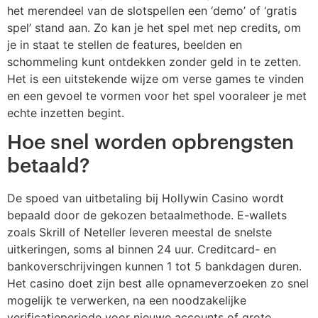
het merendeel van de slotspellen een ‘demo’ of ‘gratis
spel’ stand aan. Zo kan je het spel met nep credits, om
je in staat te stellen de features, beelden en
schommeling kunt ontdekken zonder geld in te zetten.
Het is een uitstekende wijze om verse games te vinden
en een gevoel te vormen voor het spel vooraleer je met
echte inzetten begint.
Hoe snel worden opbrengsten
betaald?
De spoed van uitbetaling bij Hollywin Casino wordt
bepaald door de gekozen betaalmethode. E-wallets
zoals Skrill of Neteller leveren meestal de snelste
uitkeringen, soms al binnen 24 uur. Creditcard- en
bankoverschrijvingen kunnen 1 tot 5 bankdagen duren.
Het casino doet zijn best alle opnameverzoeken zo snel
mogelijk te verwerken, na een noodzakelijke
verificatieperiode voor nieuwe accounts of grote