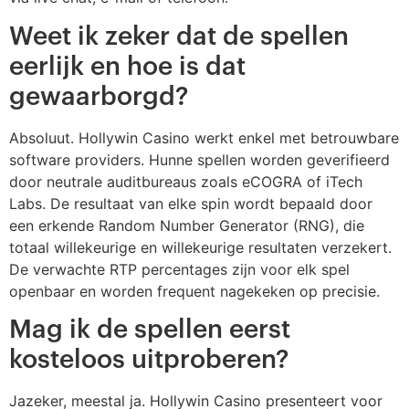
Weet ik zeker dat de spellen
eerlijk en hoe is dat
gewaarborgd?
Absoluut. Hollywin Casino werkt enkel met betrouwbare
software providers. Hunne spellen worden geverifieerd
door neutrale auditbureaus zoals eCOGRA of iTech
Labs. De resultaat van elke spin wordt bepaald door
een erkende Random Number Generator (RNG), die
totaal willekeurige en willekeurige resultaten verzekert.
De verwachte RTP percentages zijn voor elk spel
openbaar en worden frequent nagekeken op precisie.
Mag ik de spellen eerst
kosteloos uitproberen?
Jazeker, meestal ja. Hollywin Casino presenteert voor