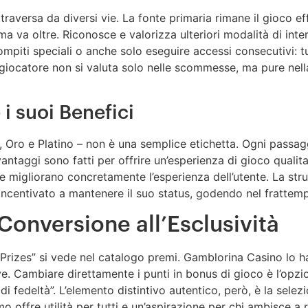
traversa da diversi vie. La fonte primaria rimane il gioco e
ema va oltre. Riconosce e valorizza ulteriori modalità di int
ompiti speciali o anche solo eseguire accessi consecutivi: t
 giocatore non si valuta solo nelle scommesse, ma pure nell
 i suoi Benefici
, Oro e Platino – non è una semplice etichetta. Ogni passag
vantaggi sono fatti per offrire un’esperienza di gioco quali
 migliorano concretamente l’esperienza dell’utente. La stru
 incentivato a mantenere il suo status, godendo nel frattem
Conversione all’Esclusività
rizes” si vede nel catalogo premi. Gamblorina Casino lo ha 
ve. Cambiare direttamente i punti in bonus di gioco è l’opz
di fedeltà”. L’elemento distintivo autentico, però, è la selez
mo offre utilità per tutti e un’aspirazione per chi ambisce a