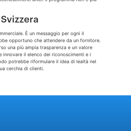
 Svizzera
mmerciale. È un messaggio per ogni il
rebbe opportuno che attendere da un fornitore.
erso una più ampia trasparenza e un valore
innovare il elenco dei riconoscimenti e i
o potrebbe riformulare il idea di lealtà nel
a cerchia di clienti.