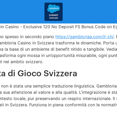
tano spesso in secondo piano
https://gambloriaa.com/it-ch/
.
i Gambloria Casino in Svizzera trasforma le dinamiche. Porta 
 la base di un ambiente di benefit nitido e tangibile. Ved
 Trasforma ogni mossa in un’opportunità misurabile, ogni pu
t nel ambito svizzero.
a di Gioco Svizzera
non è stata una semplice traduzione linguistica. Gambloria
a sua attenzione al valore e alla qualità. L’integrazione è st
ontesto locale, pur preservando un respiro internazionale. Il
tonati in Svizzera. Funziona in piena conformità con le norm