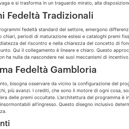
vaga e si trasforma in un traguardo mirato, alla disposizio
i Fedeltà Tradizionali
ogrammi fedeltà standard del settore, emergono differenze 
iari, periodi di maturazione estesi e cataloghi premi fissi.
iatezza del riscontro e nella chiarezza del concetto di fon
 punto. Qui il collegamento è lineare e chiaro. Questo appr
non ha nulla da nascondere nei suoi meccanismi di incentivo
ma Fedeltà Gambloria
ento, bisogna osservare da vicino la configurazione del pr
chi, più avanzi. I crediti, che sono il motore di ogni cosa, 
’era delle premi occultate. L’architettura del programma è i
insormontabili all’ingresso. Questo disegno inclusivo deter
nza.
nti