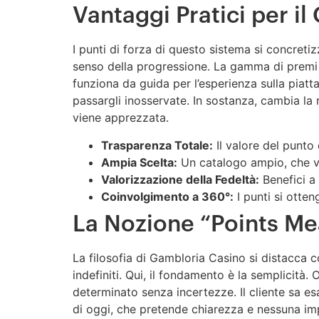
Vantaggi Pratici per il
I punti di forza di questo sistema si concretiz
senso della progressione. La gamma di premi as
funziona da guida per l’esperienza sulla piat
passargli inosservate. In sostanza, cambia l
viene apprezzata.
Trasparenza Totale:
Il valore del punto 
Ampia Scelta:
Un catalogo ampio, che va 
Valorizzazione della Fedeltà:
Benefici a 
Coinvolgimento a 360°:
I punti si otte
La Nozione “Points Mea
La filosofia di Gambloria Casino si distacca c
indefiniti. Qui, il fondamento è la semplicit
determinato senza incertezze. Il cliente sa e
di oggi, che pretende chiarezza e nessuna impr