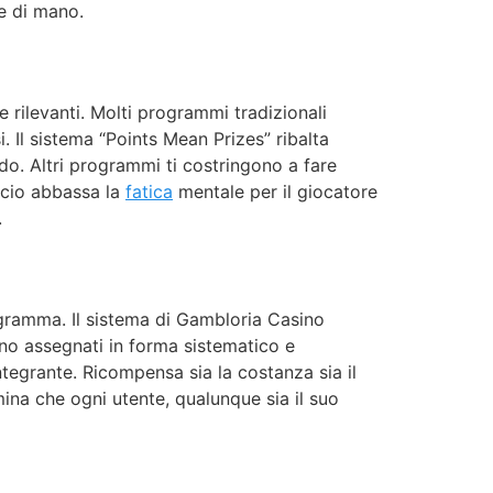
ne di mano.
rilevanti. Molti programmi tradizionali
 Il sistema “Points Mean Prizes” ribalta
do. Altri programmi ti costringono a fare
occio abbassa la
fatica
mentale per il giocatore
.
ogramma. Il sistema di Gambloria Casino
sono assegnati in forma sistematico e
ntegrante. Ricompensa sia la costanza sia il
mina che ogni utente, qualunque sia il suo