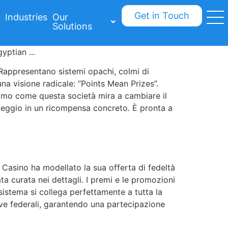
Get in Touch
Industries
Our
Solutions
 Rappresentano sistemi opachi, colmi di
una visione radicale: “Points Mean Prizes”.
iamo come questa società mira a cambiare il
nteggio in un ricompensa concreto. È pronta a
 Casino ha modellato la sua offerta di fedeltà
ata curata nei dettagli. I premi e le promozioni
 sistema si collega perfettamente a tutta la
ative federali, garantendo una partecipazione