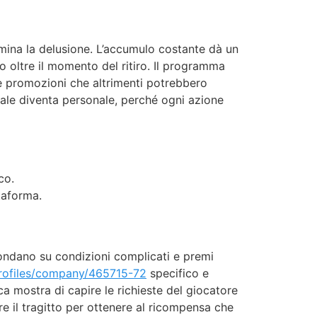
limina la delusione. L’accumulo costante dà un
o oltre il momento del ritiro. Il programma
 e promozioni che altrimenti potrebbero
ale diventa personale, perché ogni azione
co.
taforma.
 fondano su condizioni complicati e premi
profiles/company/465715-72
specifico e
a mostra di capire le richieste del giocatore
re il tragitto per ottenere al ricompensa che