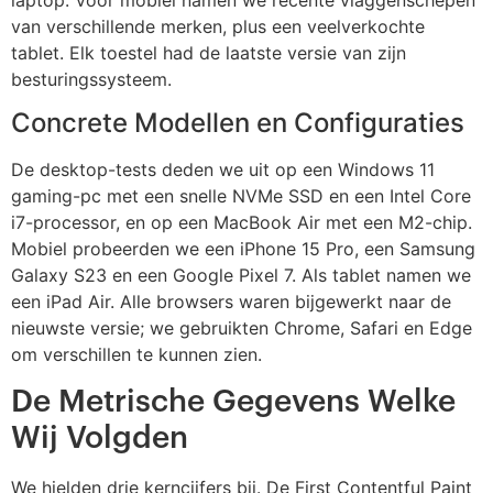
van verschillende merken, plus een veelverkochte
tablet. Elk toestel had de laatste versie van zijn
besturingssysteem.
Concrete Modellen en Configuraties
De desktop-tests deden we uit op een Windows 11
gaming-pc met een snelle NVMe SSD en een Intel Core
i7-processor, en op een MacBook Air met een M2-chip.
Mobiel probeerden we een iPhone 15 Pro, een Samsung
Galaxy S23 en een Google Pixel 7. Als tablet namen we
een iPad Air. Alle browsers waren bijgewerkt naar de
nieuwste versie; we gebruikten Chrome, Safari en Edge
om verschillen te kunnen zien.
De Metrische Gegevens Welke
Wij Volgden
We hielden drie kerncijfers bij. De First Contentful Paint