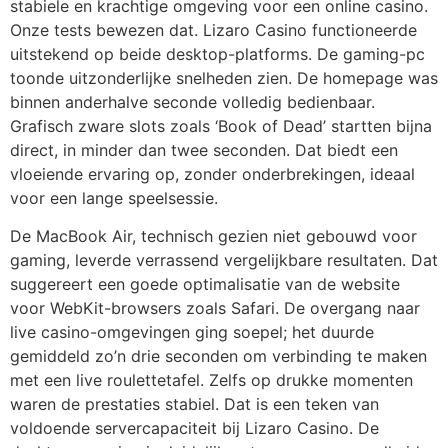
stabiele en krachtige omgeving voor een online casino.
Onze tests bewezen dat. Lizaro Casino functioneerde
uitstekend op beide desktop-platforms. De gaming-pc
toonde uitzonderlijke snelheden zien. De homepage was
binnen anderhalve seconde volledig bedienbaar.
Grafisch zware slots zoals ‘Book of Dead’ startten bijna
direct, in minder dan twee seconden. Dat biedt een
vloeiende ervaring op, zonder onderbrekingen, ideaal
voor een lange speelsessie.
De MacBook Air, technisch gezien niet gebouwd voor
gaming, leverde verrassend vergelijkbare resultaten. Dat
suggereert een goede optimalisatie van de website
voor WebKit-browsers zoals Safari. De overgang naar
live casino-omgevingen ging soepel; het duurde
gemiddeld zo’n drie seconden om verbinding te maken
met een live roulettetafel. Zelfs op drukke momenten
waren de prestaties stabiel. Dat is een teken van
voldoende servercapaciteit bij Lizaro Casino. De