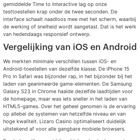
gemiddelde Time to Interactive lag op onze
testtoestellen krap onder de twee seconden. De
interface schaalt naadloos mee met het scherm, waarbij
de werking of snelheid wordt aangetast. Dat is het werk
van hedendaags responsief ontwerp.
Vergelijking van iOS en Android
We merkten minimale verschillen tussen iOS- en
Android-toestellen van dezelfde klasse. De iPhone 15
Pro in Safari was bijzonder rap, in het bijzonder bij het
laden van geanimeerde game-elementen. De Samsung
Galaxy S23 in Chrome haalde dezelfde laadtijden voor
de homepage, maar was iets sneller in het laden van
HTML5-games. Over het geheel genomen is de ervaring
op allebei de systemen van hetzelfde niveau en van
hoge kwaliteit. Lizaro Casino optimaliseert duidelijk
uitstekend af voor alle gangbare mobiele browsers.