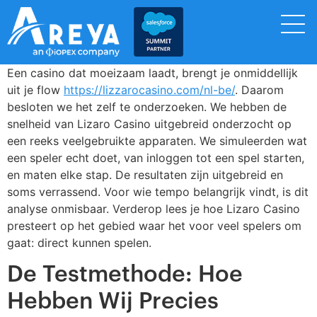
Een casino dat moeizaam laadt, brengt je onmiddellijk
uit je flow
https://lizzarocasino.com/nl-be/
. Daarom
besloten we het zelf te onderzoeken. We hebben de
snelheid van Lizaro Casino uitgebreid onderzocht op
een reeks veelgebruikte apparaten. We simuleerden wat
een speler echt doet, van inloggen tot een spel starten,
en maten elke stap. De resultaten zijn uitgebreid en
soms verrassend. Voor wie tempo belangrijk vindt, is dit
analyse onmisbaar. Verderop lees je hoe Lizaro Casino
presteert op het gebied waar het voor veel spelers om
gaat: direct kunnen spelen.
De Testmethode: Hoe
Hebben Wij Precies