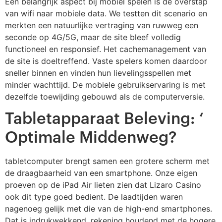
Een belangrijk aspect bij mobiel spelen is de overstap
van wifi naar mobiele data. We testten dit scenario en
merkten een natuurlijke vertraging van ruwweg een
seconde op 4G/5G, maar de site bleef volledig
functioneel en responsief. Het cachemanagement van
de site is doeltreffend. Vaste spelers komen daardoor
sneller binnen en vinden hun lievelingsspellen met
minder wachttijd. De mobiele gebruikservaring is met
dezelfde toewijding gebouwd als de computerversie.
Tabletapparaat Beleving: ‘
Optimale Middenweg?
tabletcomputer brengt samen een grotere scherm met
de draagbaarheid van een smartphone. Onze eigen
proeven op de iPad Air lieten zien dat Lizaro Casino
ook dit type goed bedient. De laadtijden waren
nagenoeg gelijk met die van de high-end smartphones.
Dat is indrukwekkend, rekening houdend met de hogere