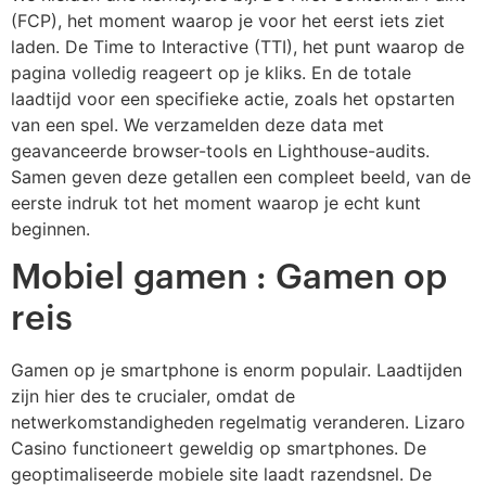
(FCP), het moment waarop je voor het eerst iets ziet
laden. De Time to Interactive (TTI), het punt waarop de
pagina volledig reageert op je kliks. En de totale
laadtijd voor een specifieke actie, zoals het opstarten
van een spel. We verzamelden deze data met
geavanceerde browser-tools en Lighthouse-audits.
Samen geven deze getallen een compleet beeld, van de
eerste indruk tot het moment waarop je echt kunt
beginnen.
Mobiel gamen : Gamen op
reis
Gamen op je smartphone is enorm populair. Laadtijden
zijn hier des te crucialer, omdat de
netwerkomstandigheden regelmatig veranderen. Lizaro
Casino functioneert geweldig op smartphones. De
geoptimaliseerde mobiele site laadt razendsnel. De