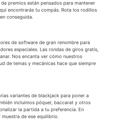
os de premios están pensados para mantener
aquí encontrarás tu compás. Rota los rodillos
ien conseguida.
dores de software de gran renombre para
adores especiales. Las rondas de giros gratis,
ganar. Nos encanta ver cómo nuestros
itud de temas y mecánicas hace que siempre
rias variantes de blackjack para poner a
ambién incluimos póquer, baccarat y otros
alizar la partida a tu preferencia. En
 muestra de ese equilibrio.