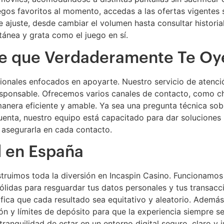
egos favoritos al momento, accedas a las ofertas vigentes 
 ajuste, desde cambiar el volumen hasta consultar histori
tánea y grata como el juego en sí.
te que Verdaderamente Te Oy
ionales enfocados en apoyarte. Nuestro servicio de atenció
responsable. Ofrecemos varios canales de contacto, como ch
manera eficiente y amable. Ya sea una pregunta técnica sob
nta, nuestro equipo está capacitado para dar soluciones r
 asegurarla en cada contacto.
d en España
truimos toda la diversión en Incaspin Casino. Funcionamos 
ólidas para resguardar tus datos personales y tus transac
ifica que cada resultado sea equitativo y aleatorio. Adem
 y límites de depósito para que la experiencia siempre sea
tranquilidad de estar en un entorno digital seguro, claro y 