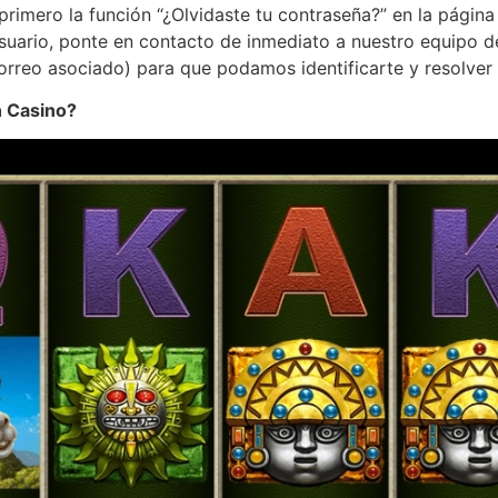
imero la función “¿Olvidaste tu contraseña?” en la página
suario, ponte en contacto de inmediato a nuestro equipo d
correo asociado) para que podamos identificarte y resolver
n Casino?