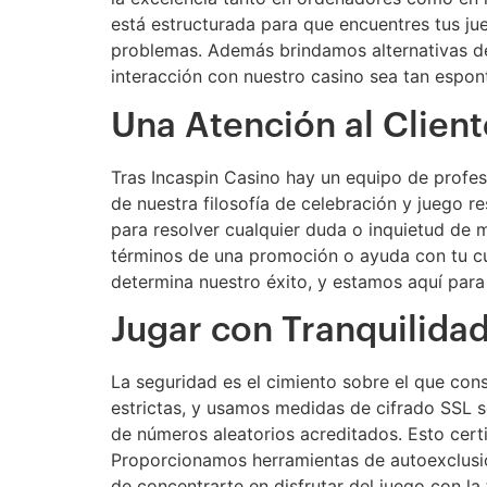
está estructurada para que encuentres tus ju
problemas. Además brindamos alternativas de
interacción con nuestro casino sea tan espon
Una Atención al Clien
Tras Incaspin Casino hay un equipo de profes
de nuestra filosofía de celebración y juego 
para resolver cualquier duda o inquietud de 
términos de una promoción o ayuda con tu cue
determina nuestro éxito, y estamos aquí para
Jugar con Tranquilida
La seguridad es el cimiento sobre el que cons
estrictas, y usamos medidas de cifrado SSL s
de números aleatorios acreditados. Esto cert
Proporcionamos herramientas de autoexclusión
de concentrarte en disfrutar del juego con la 