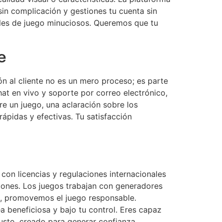
sin complicación y gestiones tu cuenta sin
ales de juego minuciosos. Queremos que tu
e
n al cliente no es un mero proceso; es parte
at en vivo y soporte por correo electrónico,
re un juego, una aclaración sobre los
ápidas y efectivas. Tu satisfacción
con licencias y regulaciones internacionales
ciones. Los juegos trabajan con generadores
ás, promovemos el juego responsable.
 beneficiosa y bajo tu control. Eres capaz
justo, creado para generar confianza.