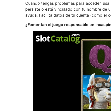
Cuando tengas problemas para acceder, usa pr
persiste o está vinculado con tu nombre de u
ayuda. Facilita datos de tu cuenta (como el 
¿Fomentan el juego responsable en Incaspi