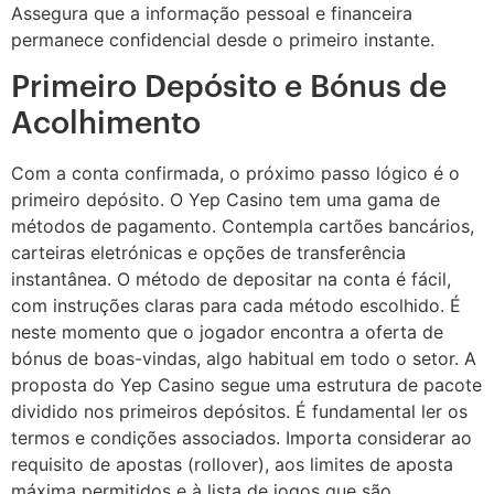
Assegura que a informação pessoal e financeira
permanece confidencial desde o primeiro instante.
Primeiro Depósito e Bónus de
Acolhimento
Com a conta confirmada, o próximo passo lógico é o
primeiro depósito. O Yep Casino tem uma gama de
métodos de pagamento. Contempla cartões bancários,
carteiras eletrónicas e opções de transferência
instantânea. O método de depositar na conta é fácil,
com instruções claras para cada método escolhido. É
neste momento que o jogador encontra a oferta de
bónus de boas-vindas, algo habitual em todo o setor. A
proposta do Yep Casino segue uma estrutura de pacote
dividido nos primeiros depósitos. É fundamental ler os
termos e condições associados. Importa considerar ao
requisito de apostas (rollover), aos limites de aposta
máxima permitidos e à lista de jogos que são