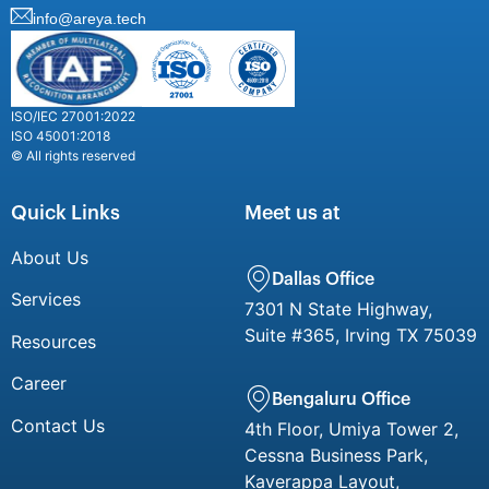
info@areya.tech
ISO/IEC 27001:2022
ISO 45001:2018
© All rights reserved
Quick Links
Meet us at
About Us
Dallas Office
Services
7301 N State Highway,
Suite #365, Irving TX 75039
Resources
Career
Bengaluru Office
Contact Us
4th Floor, Umiya Tower 2,
Cessna Business Park,
Kaverappa Layout,