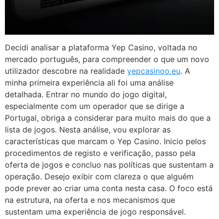
Decidi analisar a plataforma Yep Casino, voltada no
mercado português, para compreender o que um novo
utilizador descobre na realidade
yepcasinoo.eu
. A
minha primeira experiência ali foi uma análise
detalhada. Entrar no mundo do jogo digital,
especialmente com um operador que se dirige a
Portugal, obriga a considerar para muito mais do que a
lista de jogos. Nesta análise, vou explorar as
características que marcam o Yep Casino. Inicio pelos
procedimentos de registo e verificação, passo pela
oferta de jogos e concluo nas políticas que sustentam a
operação. Desejo exibir com clareza o que alguém
pode prever ao criar uma conta nesta casa. O foco está
na estrutura, na oferta e nos mecanismos que
sustentam uma experiência de jogo responsável.