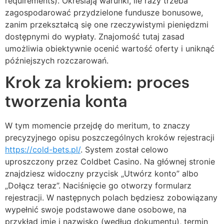
requirements). Określają warunki, ile razy trzeba
zagospodarować przydzielone fundusze bonusowe,
zanim przekształcą się one rzeczywistymi pieniędzmi
dostępnymi do wypłaty. Znajomość tutaj zasad
umożliwia obiektywnie ocenić wartość oferty i uniknąć
późniejszych rozczarowań.
Krok za krokiem: proces
tworzenia konta
W tym momencie przejdę do meritum, to znaczy
precyzyjnego opisu poszczególnych kroków rejestracji
https://cold-bets.pl/
. System został celowo
uproszczony przez Coldbet Casino. Na głównej stronie
znajdziesz widoczny przycisk „Utwórz konto” albo
„Dołącz teraz”. Naciśnięcie go otworzy formularz
rejestracji. W następnych polach będziesz zobowiązany
wypełnić swoje podstawowe dane osobowe, na
przykład imię i nazwisko (według dokumentu), termin