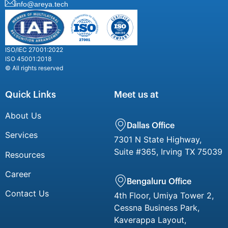
info@areya.tech
ISO/IEC 27001:2022
ISO 45001:2018
© All rights reserved
Quick Links
Meet us at
About Us
Dallas Office
Services
7301 N State Highway,
Suite #365, Irving TX 75039
Resources
Career
Bengaluru Office
Contact Us
4th Floor, Umiya Tower 2,
Cessna Business Park,
Kaverappa Layout,