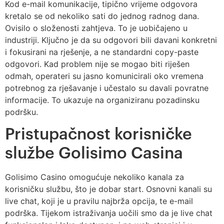
Kod e-mail komunikacije, tipično vrijeme odgovora
kretalo se od nekoliko sati do jednog radnog dana.
Ovisilo o složenosti zahtjeva. To je uobičajeno u
industriji. Ključno je da su odgovori bili davani konkretni
i fokusirani na rješenje, a ne standardni copy-paste
odgovori. Kad problem nije se mogao biti riješen
odmah, operateri su jasno komunicirali oko vremena
potrebnog za rješavanje i učestalo su davali povratne
informacije. To ukazuje na organiziranu pozadinsku
podršku.
Pristupačnost korisničke
službe Golisimo Casina
Golisimo Casino omogućuje nekoliko kanala za
korisničku službu, što je dobar start. Osnovni kanali su
live chat, koji je u pravilu najbrža opcija, te e-mail
podrška. Tijekom istraživanja uočili smo da je live chat