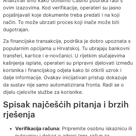
Analizirali smo kako Golisimo Casino podrška radi s
ovim izazovima. Kod verifikacije, operateri su jasno
pojašnjavali koje dokumente treba predati i na koji
način. To može ubrzati proces koji inače može biti
dugotrajan.
Za financijske transakcije, podrška je dobro upoznata s
popularnim opcijama u Hrvatskoj. Tu ubrajaju bankovni
transferi, kartice i e-novčanici. U rijetkim slučajevima
kašnjenja isplate, operateri su pripravni djelovati između
korisnika i financijskog odjela kako bi otkrili uzrok i
dalje informacije. Ovakav inicijativan pristup dokazuje
da sustav nije samo automatizirana fronta. Radi se o
dijelu cjelovite službe za korisnike.
Spisak najčešćih pitanja i brzih
rješenja
Verifikacija računa:
Pripremite osobnu iskaznicu ili
putovnicu i dokaz o adresi (npr. račun za