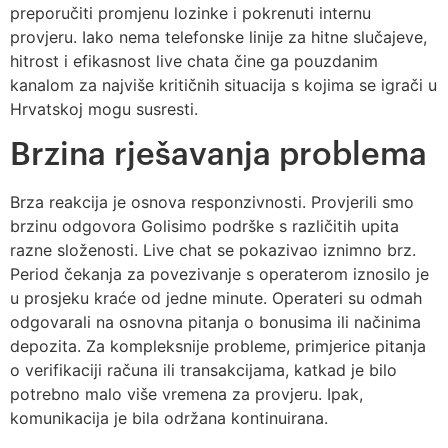
preporučiti promjenu lozinke i pokrenuti internu
provjeru. Iako nema telefonske linije za hitne slučajeve,
hitrost i efikasnost live chata čine ga pouzdanim
kanalom za najviše kritičnih situacija s kojima se igrači u
Hrvatskoj mogu susresti.
Brzina rješavanja problema
Brza reakcija je osnova responzivnosti. Provjerili smo
brzinu odgovora Golisimo podrške s različitih upita
razne složenosti. Live chat se pokazivao iznimno brz.
Period čekanja za povezivanje s operaterom iznosilo je
u prosjeku kraće od jedne minute. Operateri su odmah
odgovarali na osnovna pitanja o bonusima ili načinima
depozita. Za kompleksnije probleme, primjerice pitanja
o verifikaciji računa ili transakcijama, katkad je bilo
potrebno malo više vremena za provjeru. Ipak,
komunikacija je bila održana kontinuirana.