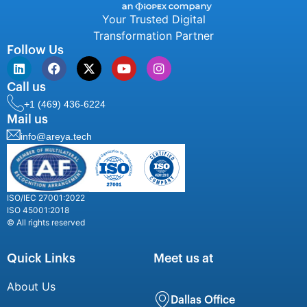
Your Trusted Digital
Transformation Partner
Follow Us
Call us
+1 (469) 436-6224
Mail us
info@areya.tech
ISO/IEC 27001:2022
ISO 45001:2018
© All rights reserved
Quick Links
Meet us at
About Us
Dallas Office