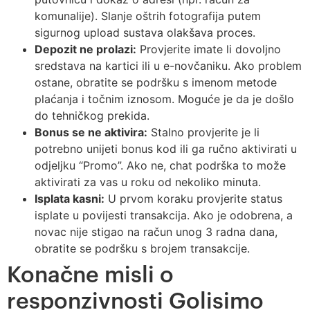
komunalije). Slanje oštrih fotografija putem
sigurnog upload sustava olakšava proces.
Depozit ne prolazi:
Provjerite imate li dovoljno
sredstava na kartici ili u e-novčaniku. Ako problem
ostane, obratite se podršku s imenom metode
plaćanja i točnim iznosom. Moguće je da je došlo
do tehničkog prekida.
Bonus se ne aktivira:
Stalno provjerite je li
potrebno unijeti bonus kod ili ga ručno aktivirati u
odjeljku “Promo”. Ako ne, chat podrška to može
aktivirati za vas u roku od nekoliko minuta.
Isplata kasni:
U prvom koraku provjerite status
isplate u povijesti transakcija. Ako je odobrena, a
novac nije stigao na račun unog 3 radna dana,
obratite se podršku s brojem transakcije.
Konačne misli o
responzivnosti Golisimo