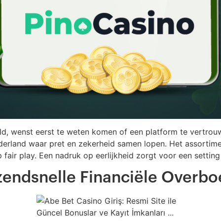
eld, wenst eerst te weten komen of een platform te vertro
derland waar pret en zekerheid samen lopen. Het assortimen
fair play. Een nadruk op eerlijkheid zorgt voor een setting 
endsnelle Financiële Overbo