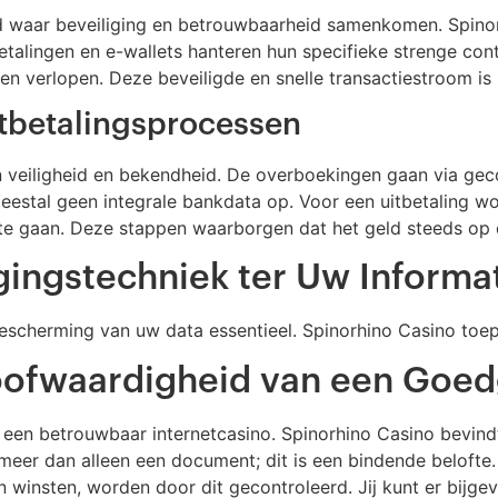
d waar beveiliging en betrouwbaarheid samenkomen. Spinor
alingen en e-wallets hanteren hun specifieke strenge control
n verlopen. Deze beveiligde en snelle transactiestroom is 
itbetalingsprocessen
n veiligheid en bekendheid. De overboekingen gaan via ge
meestal geen integrale bankdata op. Voor een uitbetaling wo
n te gaan. Deze stappen waarborgen dat het geld steeds op
ingstechniek ter Uw Informa
escherming van uw data essentieel. Spinorhino Casino toe
oofwaardigheid van een Goed
r een betrouwbaar internetcasino. Spinorhino Casino bevind
eer dan alleen een document; dit is een bindende belofte.
n winsten, worden door dit gecontroleerd. Jij kunt er bijge