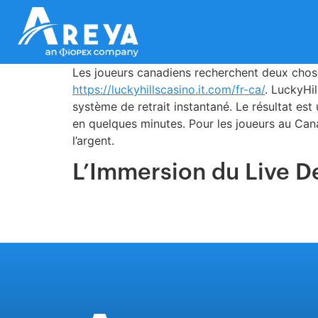
Les joueurs canadiens recherchent deux choses 
https://luckyhillscasino.it.com/fr-ca/
. LuckyHil
système de retrait instantané. Le résultat es
en quelques minutes. Pour les joueurs au Cana
l’argent.
L’Immersion du Live De