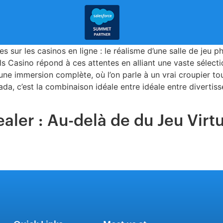
sur les casinos en ligne : le réalisme d’une salle de jeu ph
ls Casino répond à ces attentes en alliant une vaste sélect
t une immersion complète, où l’on parle à un vrai croupier t
da, c’est la combinaison idéale entre idéale entre divertis
aler : Au-delà de du Jeu Virt