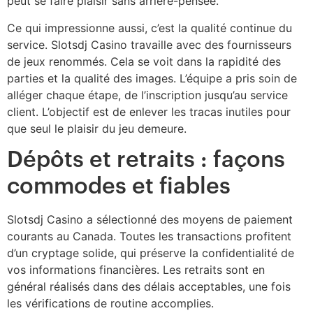
peut se faire plaisir sans arrière-pensée.
Ce qui impressionne aussi, c’est la qualité continue du
service. Slotsdj Casino travaille avec des fournisseurs
de jeux renommés. Cela se voit dans la rapidité des
parties et la qualité des images. L’équipe a pris soin de
alléger chaque étape, de l’inscription jusqu’au service
client. L’objectif est de enlever les tracas inutiles pour
que seul le plaisir du jeu demeure.
Dépôts et retraits : façons
commodes et fiables
Slotsdj Casino a sélectionné des moyens de paiement
courants au Canada. Toutes les transactions profitent
d’un cryptage solide, qui préserve la confidentialité de
vos informations financières. Les retraits sont en
général réalisés dans des délais acceptables, une fois
les vérifications de routine accomplies.