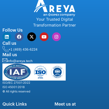
Your Trusted Digital
Transformation Partner
Follow Us
Call us
+1 (469) 436-6224
Mail us
info@areya.tech
ISO/IEC 27001:2022
ISO 45001:2018
© All rights reserved
Quick Links
Meet us at