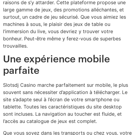
raisons de s’y attarder. Cette plateforme propose une
large gamme de jeux, des promotions alléchantes, et
surtout, un cadre de jeu sécurisé. Que vous aimiez les
machines à sous, le plaisir des jeux de table ou
l’immersion du live, vous devriez y trouver votre
bonheur. Peut-être même y ferez-vous de superbes
trouvailles.
Une expérience mobile
parfaite
Slotsdj Casino marche parfaitement sur mobile, le plus
souvent sans nécessiter d’application à télécharger. Le
site s’adapte seul à l’écran de votre smartphone ou
tablette. Toutes les caractéristiques du site desktop
sont incluses. La navigation au toucher est fluide, et
l’accès au catalogue de jeux est complet.
Que vous soyez dans les transports ou chez vous, votre