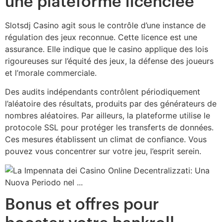
une plateforme licenciée
Slotsdj Casino agit sous le contrôle d’une instance de
régulation des jeux reconnue. Cette licence est une
assurance. Elle indique que le casino applique des lois
rigoureuses sur l’équité des jeux, la défense des joueurs
et l’morale commerciale.
Des audits indépendants contrôlent périodiquement
l’aléatoire des résultats, produits par des générateurs de
nombres aléatoires. Par ailleurs, la plateforme utilise le
protocole SSL pour protéger les transferts de données.
Ces mesures établissent un climat de confiance. Vous
pouvez vous concentrer sur votre jeu, l’esprit serein.
Bonus et offres pour