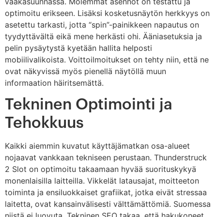
vaakasuunnassa. Molemmat asennot on testattu ja
optimoitu erikseen. Lisäksi kosketusnäytön herkkyys on
asetettu tarkasti, jotta “spin”-painikkeen napautus on
tyydyttävältä eikä mene herkästi ohi. Ääniasetuksia ja
pelin pysäytystä kyetään hallita helposti
mobiilivalikoista. Voittoilmoitukset on tehty niin, että ne
ovat näkyvissä myös pienellä näytöllä muun
informaation häiritsemättä.
Tekninen Optimointi ja
Tehokkuus
Kaikki aiemmin kuvatut käyttäjämatkan osa-alueet
nojaavat vankkaan tekniseen perustaan. Thunderstruck
2 Slot on optimoitu takaamaan hyvää suorituskykyä
monenlaisilla laitteilla. Vikkelät latausajat, moitteeton
toiminta ja ensiluokkaiset grafiikat, jotka eivät stressaa
laitetta, ovat kansainvälisesti välttämättömiä. Suomessa
niistä ei luovuta. Tekninen SEO takaa, että hakukoneet