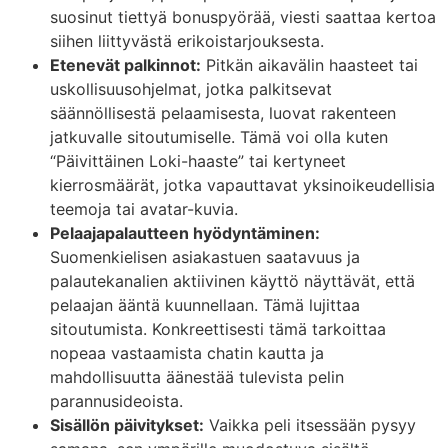
suosinut tiettyä bonuspyörää, viesti saattaa kertoa
siihen liittyvästä erikoistarjouksesta.
Etenevät palkinnot:
Pitkän aikavälin haasteet tai
uskollisuusohjelmat, jotka palkitsevat
säännöllisestä pelaamisesta, luovat rakenteen
jatkuvalle sitoutumiselle. Tämä voi olla kuten
“Päivittäinen Loki-haaste” tai kertyneet
kierrosmäärät, jotka vapauttavat yksinoikeudellisia
teemoja tai avatar-kuvia.
Pelaajapalautteen hyödyntäminen:
Suomenkielisen asiakastuen saatavuus ja
palautekanalien aktiivinen käyttö näyttävät, että
pelaajan ääntä kuunnellaan. Tämä lujittaa
sitoutumista. Konkreettisesti tämä tarkoittaa
nopeaa vastaamista chatin kautta ja
mahdollisuutta äänestää tulevista pelin
parannusideoista.
Sisällön päivitykset:
Vaikka peli itsessään pysyy