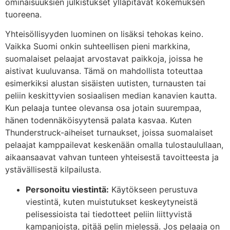
ominaisuuksien julkistukset ylläpitävät kokemuksen
tuoreena.
Yhteisöllisyyden luominen on lisäksi tehokas keino.
Vaikka Suomi onkin suhteellisen pieni markkina,
suomalaiset pelaajat arvostavat paikkoja, joissa he
aistivat kuuluvansa. Tämä on mahdollista toteuttaa
esimerkiksi alustan sisäisten uutisten, turnausten tai
peliin keskittyvien sosiaalisen median kanavien kautta.
Kun pelaaja tuntee olevansa osa jotain suurempaa,
hänen todennäköisyytensä palata kasvaa. Kuten
Thunderstruck-aiheiset turnaukset, joissa suomalaiset
pelaajat kamppailevat keskenään omalla tulostaulullaan,
aikaansaavat vahvan tunteen yhteisestä tavoitteesta ja
ystävällisestä kilpailusta.
Personoitu viestintä:
Käytökseen perustuva
viestintä, kuten muistutukset keskeytyneistä
pelisessioista tai tiedotteet peliin liittyvistä
kampanjoista, pitää pelin mielessä. Jos pelaaja on