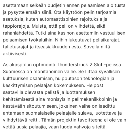
asettamaan selkeän budjetin ennen pelaamisen aloitusta
ja pysyttelemään siinä. Ota käyttöön pelin tarjoamia
asetuksia, kuten automaattispinien rajoituksia ja
tappiorajoja. Muista, että peli on viihdettä, eikä
rahanlähdettä. Tutki aina kasinon asettamiin vastuullisen
pelaamisen työkaluihin. Niihin lukeutuvat peliaikarajat,
talletusrajat ja itseasiakkuuden esto. Sovella niitä
aktiivisesti.
Asiakaspolun optimointi Thunderstruck 2 Slot -pelissä
Suomessa on monitahoinen vaihe. Se liittää syvällisen
kulttuurisen osaamisen, huipputason teknologian ja
keskittymisen pelaajan kokemukseen. Helposti
saatavilla olevasta pelistä ja luottamuksen
kehittämisestä aina monisyisiin pelimekaniikkoihin ja
kestävään sitoutumiseen, jokainen vaihe on laadittu
antamaan suomalaiselle pelaajalle sulava, luotettava ja
viihdyttävä reitti. Tämän projektin tavoitteena ei ole vain
vetää uusia pelaajia, vaan luoda vahvoja siteitä.