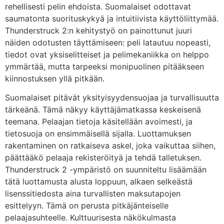
rehellisesti pelin ehdoista. Suomalaiset odottavat
saumatonta suorituskykyä ja intuitiivista käyttöliittymää.
Thunderstruck 2:n kehitystyö on painottunut juuri
näiden odotusten täyttämiseen: peli latautuu nopeasti,
tiedot ovat yksiselitteiset ja pelimekaniikka on helppo
ymmärtää, mutta tarpeeksi monipuolinen pitääkseen
kiinnostuksen yllä pitkään.
Suomalaiset pitävät yksityisyydensuojaa ja turvallisuutta
tärkeänä. Tämä näkyy käyttäjämatkassa keskeisenä
teemana. Pelaajan tietoja käsitellään avoimesti, ja
tietosuoja on ensimmäisellä sijalla. Luottamuksen
rakentaminen on ratkaiseva askel, joka vaikuttaa siihen,
päättääkö pelaaja rekisteröityä ja tehdä talletuksen.
Thunderstruck 2 -ympäristö on suunniteltu lisäämään
tätä luottamusta alusta loppuun, alkaen selkeästä
lisenssitiedosta aina turvallisten maksutapojen
esittelyyn. Tämä on perusta pitkäjänteiselle
pelaajasuhteelle. Kulttuurisesta näkökulmasta