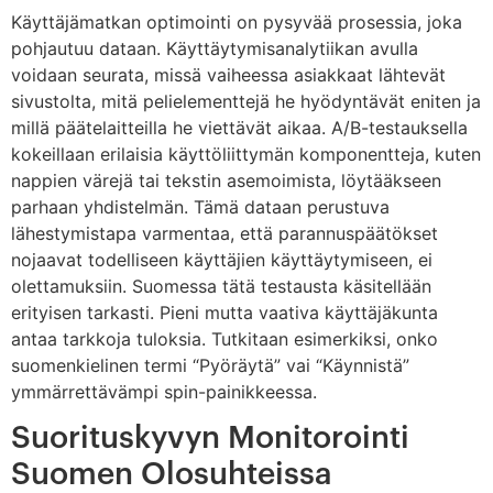
Käyttäjämatkan optimointi on pysyvää prosessia, joka
pohjautuu dataan. Käyttäytymisanalytiikan avulla
voidaan seurata, missä vaiheessa asiakkaat lähtevät
sivustolta, mitä pelielementtejä he hyödyntävät eniten ja
millä päätelaitteilla he viettävät aikaa. A/B-testauksella
kokeillaan erilaisia käyttöliittymän komponentteja, kuten
nappien värejä tai tekstin asemoimista, löytääkseen
parhaan yhdistelmän. Tämä dataan perustuva
lähestymistapa varmentaa, että parannuspäätökset
nojaavat todelliseen käyttäjien käyttäytymiseen, ei
olettamuksiin. Suomessa tätä testausta käsitellään
erityisen tarkasti. Pieni mutta vaativa käyttäjäkunta
antaa tarkkoja tuloksia. Tutkitaan esimerkiksi, onko
suomenkielinen termi “Pyöräytä” vai “Käynnistä”
ymmärrettävämpi spin-painikkeessa.
Suorituskyvyn Monitorointi
Suomen Olosuhteissa