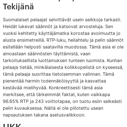
Tekijänä
Suomalaiset pelaajat selvittävät usein seikkoja tarkasti.
Heidät lukevat säännöt ja katsovat arvosteluja. Sen
vuoksi kehitetty käyttäjämatka korostaa avoimuutta jo
alusta ensimetreillä. RTP-luku, heilahtelu ja pelin säännöt
esitellään helposti saatavilla muodossa. Tämä asia ei ole
ainoastaan säännösten täyttämistä, vaan
tarkoituksellista luottamuksen tunteen luomista. Kunhan
pelaaja tietää, minkälaisesta kolikkopelistä on kyseessä,
tämä pelaaja suorittaa tietoisemman valinnan. Tämä
pienentää harmin todennäköisyyttä ja kasvattaa
kestävää mielihyvää. Konkreettisesti tämä asia
merkitsee, että tärkeimmät faktat, kuten vaikkapa
96.65% RTP ja 243 voittotapaa, on tuotu esiin selkeästi
pelin kuvauksessa. Näitä ei ole piilotettu usean
napsautuksen takana asetusvalikkoon.