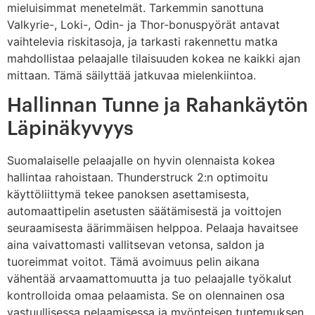
mieluisimmat menetelmät. Tarkemmin sanottuna
Valkyrie-, Loki-, Odin- ja Thor-bonuspyörät antavat
vaihtelevia riskitasoja, ja tarkasti rakennettu matka
mahdollistaa pelaajalle tilaisuuden kokea ne kaikki ajan
mittaan. Tämä säilyttää jatkuvaa mielenkiintoa.
Hallinnan Tunne ja Rahankäytön
Läpinäkyvyys
Suomalaiselle pelaajalle on hyvin olennaista kokea
hallintaa rahoistaan. Thunderstruck 2:n optimoitu
käyttöliittymä tekee panoksen asettamisesta,
automaattipelin asetusten säätämisestä ja voittojen
seuraamisesta äärimmäisen helppoa. Pelaaja havaitsee
aina vaivattomasti vallitsevan vetonsa, saldon ja
tuoreimmat voitot. Tämä avoimuus pelin aikana
vähentää arvaamattomuutta ja tuo pelaajalle työkalut
kontrolloida omaa pelaamista. Se on olennainen osa
vastuullisessa pelaamisessa ja myönteisen tuntemuksen