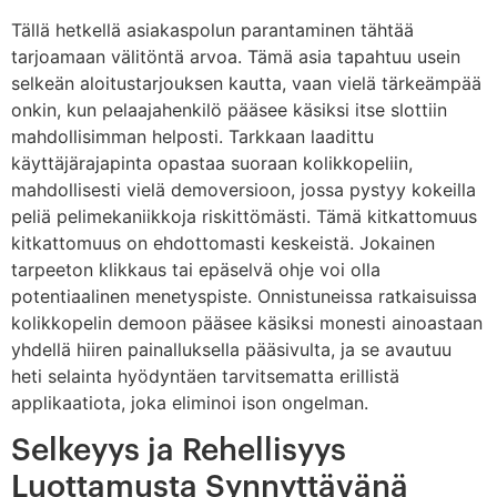
Tällä hetkellä asiakaspolun parantaminen tähtää
tarjoamaan välitöntä arvoa. Tämä asia tapahtuu usein
selkeän aloitustarjouksen kautta, vaan vielä tärkeämpää
onkin, kun pelaajahenkilö pääsee käsiksi itse slottiin
mahdollisimman helposti. Tarkkaan laadittu
käyttäjärajapinta opastaa suoraan kolikkopeliin,
mahdollisesti vielä demoversioon, jossa pystyy kokeilla
peliä pelimekaniikkoja riskittömästi. Tämä kitkattomuus
kitkattomuus on ehdottomasti keskeistä. Jokainen
tarpeeton klikkaus tai epäselvä ohje voi olla
potentiaalinen menetyspiste. Onnistuneissa ratkaisuissa
kolikkopelin demoon pääsee käsiksi monesti ainoastaan
yhdellä hiiren painalluksella pääsivulta, ja se avautuu
heti selainta hyödyntäen tarvitsematta erillistä
applikaatiota, joka eliminoi ison ongelman.
Selkeyys ja Rehellisyys
Luottamusta Synnyttävänä