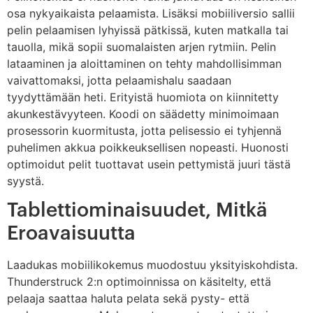
osa nykyaikaista pelaamista. Lisäksi mobiiliversio sallii
pelin pelaamisen lyhyissä pätkissä, kuten matkalla tai
tauolla, mikä sopii suomalaisten arjen rytmiin. Pelin
lataaminen ja aloittaminen on tehty mahdollisimman
vaivattomaksi, jotta pelaamishalu saadaan
tyydyttämään heti. Erityistä huomiota on kiinnitetty
akunkestävyyteen. Koodi on säädetty minimoimaan
prosessorin kuormitusta, jotta pelisessio ei tyhjennä
puhelimen akkua poikkeuksellisen nopeasti. Huonosti
optimoidut pelit tuottavat usein pettymistä juuri tästä
syystä.
Tablettiominaisuudet, Mitkä
Eroavaisuutta
Laadukas mobiilikokemus muodostuu yksityiskohdista.
Thunderstruck 2:n optimoinnissa on käsitelty, että
pelaaja saattaa haluta pelata sekä pysty- että