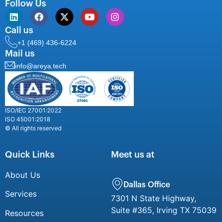
Follow Us
Call us
+1 (469) 436-6224
Mail us
info@areya.tech
ISO/IEC 27001:2022
ISO 45001:2018
© All rights reserved
Quick Links
Meet us at
About Us
Dallas Office
Services
7301 N State Highway,
Suite #365, Irving TX 75039
Resources