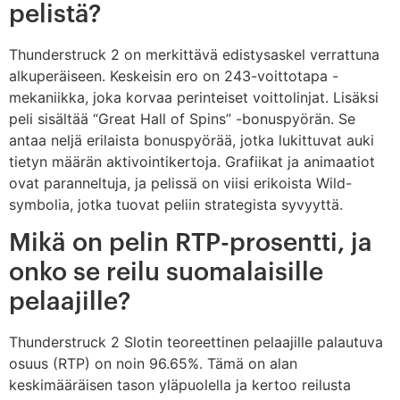
pelistä?
Thunderstruck 2 on merkittävä edistysaskel verrattuna
alkuperäiseen. Keskeisin ero on 243-voittotapa -
mekaniikka, joka korvaa perinteiset voittolinjat. Lisäksi
peli sisältää “Great Hall of Spins” -bonuspyörän. Se
antaa neljä erilaista bonuspyörää, jotka lukittuvat auki
tietyn määrän aktivointikertoja. Grafiikat ja animaatiot
ovat paranneltuja, ja pelissä on viisi erikoista Wild-
symbolia, jotka tuovat peliin strategista syvyyttä.
Mikä on pelin RTP-prosentti, ja
onko se reilu suomalaisille
pelaajille?
Thunderstruck 2 Slotin teoreettinen pelaajille palautuva
osuus (RTP) on noin 96.65%. Tämä on alan
keskimääräisen tason yläpuolella ja kertoo reilusta