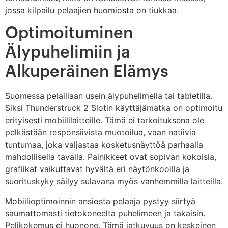
jossa kilpailu pelaajien huomiosta on tiukkaa.
Optimoituminen
Älypuhelimiin ja
Alkuperäinen Elämys
Suomessa pelaillaan usein älypuhelimella tai tabletilla.
Siksi Thunderstruck 2 Slotin käyttäjämatka on optimoitu
erityisesti mobiililaitteille. Tämä ei tarkoituksena ole
pelkästään responsiivista muotoilua, vaan natiivia
tuntumaa, joka valjastaa kosketusnäyttöä parhaalla
mahdollisella tavalla. Painikkeet ovat sopivan kokoisia,
grafiikat vaikuttavat hyvältä eri näytönkooilla ja
suorituskyky säilyy sulavana myös vanhemmilla laitteilla.
Mobiilioptimoinnin ansiosta pelaaja pystyy siirtyä
saumattomasti tietokoneelta puhelimeen ja takaisin.
Pelikokemus ei huonone. Tämä jatkuvuus on keskeinen