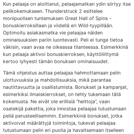
Kun pelaaja on aloittanut, pelaajamatkan ydin siirtyy itse
pelikokemukseen. Thunderstruck 2 esittelee
monipuolisen tuntemuksen Great Hall of Spins -
bonuskierroksillaan ja viidellä eri Wild-tyypillään.
Optimoitu asiakasmatka vie pelaajaa näiden
ominaisuuksien pariin luontevasti. Peli ei tunge tietoa
väkisin, vaan avaa ne oikeassa tilanteessa. Esimerkkinä
kun pelaaja aktivoi bonuskierroksen, käyttöliittymä
kertoo lyhyesti tämän bonuksen ominaisuudet.
Tämä ohjeistus auttaa pelaajaa hahmottamaan pelin
ulottuvuuksia ja mahdollisuuksia, mikä parantaa
nautittavuutta ja osallistumista. Bonukset ja kampanjat,
esimerkiksi ilmaiskierrokset, on tehty tukemaan tätä
kokemusta. Ne eivät ole erillisiä “heittoja”, vaan
osatekijä pakettia, joka innostaa pelaajaa tutustumaan
peliä perusteellisemmin. Esimerkkinä bonukset, jotka
aktivoivat määrättyjä toimintoja, tukevat pelaajaa
tutustumaan pelin eri puolia ja havaitsemaan itselleen