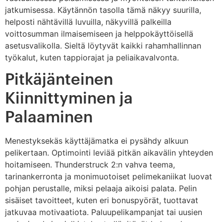
jatkumisessa. Käytännön tasolla tämä näkyy suurilla,
helposti nähtävillä luvuilla, näkyvillä palkeilla
voittosumman ilmaisemiseen ja helppokäyttöisellä
asetusvalikolla. Sieltä löytyvät kaikki rahamhallinnan
työkalut, kuten tappiorajat ja peliaikavalvonta.
Pitkäjänteinen
Kiinnittyminen ja
Palaaminen
Menestyksekäs käyttäjämatka ei pysähdy alkuun
pelikertaan. Optimointi leviää pitkän aikavälin yhteyden
hoitamiseen. Thunderstruck 2:n vahva teema,
tarinankerronta ja monimuotoiset pelimekaniikat luovat
pohjan perustalle, miksi pelaaja aikoisi palata. Pelin
sisäiset tavoitteet, kuten eri bonuspyörät, tuottavat
jatkuvaa motivaatiota. Paluupelikampanjat tai uusien