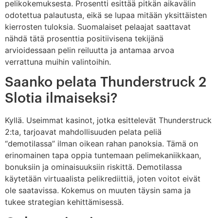
pelikokemuksesta. Prosentti esittää pitkän aikavälin
odotettua palautusta, eikä se lupaa mitään yksittäisten
kierrosten tuloksia. Suomalaiset pelaajat saattavat
nähdä tätä prosenttia positiivisena tekijänä
arvioidessaan pelin reiluutta ja antamaa arvoa
verrattuna muihin valintoihin.
Saanko pelata Thunderstruck 2
Slotia ilmaiseksi?
Kyllä. Useimmat kasinot, jotka esittelevät Thunderstruck
2:ta, tarjoavat mahdollisuuden pelata peliä
“demotilassa” ilman oikean rahan panoksia. Tämä on
erinomainen tapa oppia tuntemaan pelimekaniikkaan,
bonuksiin ja ominaisuuksiin riskittä. Demotilassa
käytetään virtuaalista pelikrediittiä, joten voitot eivät
ole saatavissa. Kokemus on muuten täysin sama ja
tukee strategian kehittämisessä.