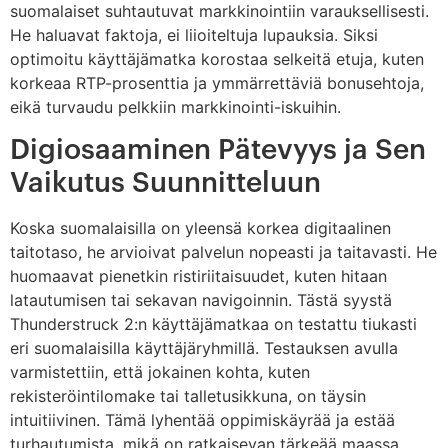
suomalaiset suhtautuvat markkinointiin varauksellisesti.
He haluavat faktoja, ei liioiteltuja lupauksia. Siksi
optimoitu käyttäjämatka korostaa selkeitä etuja, kuten
korkeaa RTP-prosenttia ja ymmärrettäviä bonusehtoja,
eikä turvaudu pelkkiin markkinointi-iskuihin.
Digiosaaminen Pätevyys ja Sen
Vaikutus Suunnitteluun
Koska suomalaisilla on yleensä korkea digitaalinen
taitotaso, he arvioivat palvelun nopeasti ja taitavasti. He
huomaavat pienetkin ristiriitaisuudet, kuten hitaan
latautumisen tai sekavan navigoinnin. Tästä syystä
Thunderstruck 2:n käyttäjämatkaa on testattu tiukasti
eri suomalaisilla käyttäjäryhmillä. Testauksen avulla
varmistettiin, että jokainen kohta, kuten
rekisteröintilomake tai talletusikkuna, on täysin
intuitiivinen. Tämä lyhentää oppimiskäyrää ja estää
turhautumista, mikä on ratkaisevan tärkeää maassa,