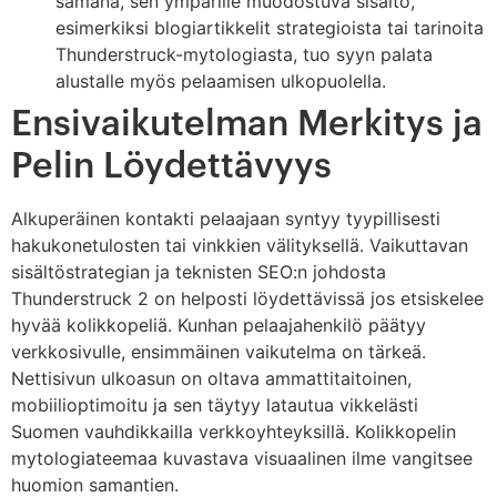
samana, sen ympärille muodostuva sisältö,
esimerkiksi blogiartikkelit strategioista tai tarinoita
Thunderstruck-mytologiasta, tuo syyn palata
alustalle myös pelaamisen ulkopuolella.
Ensivaikutelman Merkitys ja
Pelin Löydettävyys
Alkuperäinen kontakti pelaajaan syntyy tyypillisesti
hakukonetulosten tai vinkkien välityksellä. Vaikuttavan
sisältöstrategian ja teknisten SEO:n johdosta
Thunderstruck 2 on helposti löydettävissä jos etsiskelee
hyvää kolikkopeliä. Kunhan pelaajahenkilö päätyy
verkkosivulle, ensimmäinen vaikutelma on tärkeä.
Nettisivun ulkoasun on oltava ammattitaitoinen,
mobiilioptimoitu ja sen täytyy latautua vikkelästi
Suomen vauhdikkailla verkkoyhteyksillä. Kolikkopelin
mytologiateemaa kuvastava visuaalinen ilme vangitsee
huomion samantien.