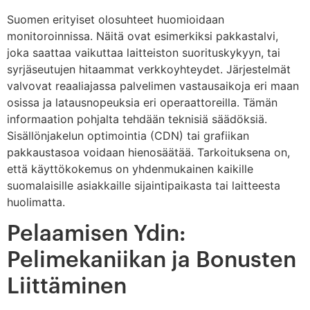
Suomen erityiset olosuhteet huomioidaan
monitoroinnissa. Näitä ovat esimerkiksi pakkastalvi,
joka saattaa vaikuttaa laitteiston suorituskykyyn, tai
syrjäseutujen hitaammat verkkoyhteydet. Järjestelmät
valvovat reaaliajassa palvelimen vastausaikoja eri maan
osissa ja latausnopeuksia eri operaattoreilla. Tämän
informaation pohjalta tehdään teknisiä säädöksiä.
Sisällönjakelun optimointia (CDN) tai grafiikan
pakkaustasoa voidaan hienosäätää. Tarkoituksena on,
että käyttökokemus on yhdenmukainen kaikille
suomalaisille asiakkaille sijaintipaikasta tai laitteesta
huolimatta.
Pelaamisen Ydin:
Pelimekaniikan ja Bonusten
Liittäminen