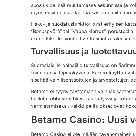
suosikkipelinsä muutamassa sekunnissa ja voi na
myös ensimmäistä kertaa kasinomaailmaan astuv
Haku- ja suodatusfunktiot ovat erityisen katta
“Bonuspyörä” tai “Vapaa kierros”, perusteella. 
esimerkiksi kasinolta live-kasinolta takaisin et
Turvallisuus ja luotettavuu
Suomalaisille pelaajille turvallisuus on ääri
toimintansa läpinäkyvänä. Kasino käyttää vahv
sisältää vain lisenssoitujen ja arvostettujen p
Betamo ei tyydy täyttämään vain lakisääteisiä
henkilökohtaisten tilien käsittelyssä ja tote
varmistamiseksi. Kaikki pelitulokset ovat ko
Betamo Casino: Uusi v
Betamo Casino ei ole mikään tavanomainen uusi