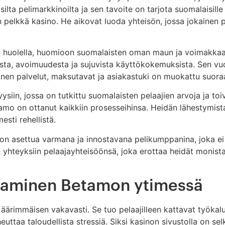
ta pelimarkkinoilta ja sen tavoite on tarjota suomalaisille p
pelkkä kasino. He aikovat luoda yhteisön, jossa jokainen pe
u huolella, huomioon suomalaisten oman maun ja voimakkaa
sta, avoimuudesta ja sujuvista käyttökokemuksista. Sen vuo
ainen palvelut, maksutavat ja asiakastuki on muokattu suor
siin, jossa on tutkittu suomalaisten pelaajien arvoja ja t
amo on ottanut kaikkiin prosesseihinsa. Heidän lähestymist
esti rehellistä.
a on asettua varmana ja innostavana pelikumppanina, joka e
n yhteyksiin pelaajayhteisöönsä, joka erottaa heidät monista 
aaminen Betamon ytimessä
rimmäisen vakavasti. Se tuo pelaajilleen kattavat työkalut 
uttaa taloudellista stressiä. Siksi kasinon sivustolla on sel