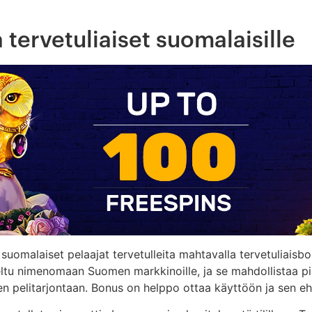
 tervetuliaiset suomalaisille
suomalaiset pelaajat tervetulleita mahtavalla tervetuliaisb
teltu nimenomaan Suomen markkinoille, ja se mahdollistaa 
n pelitarjontaan. Bonus on helppo ottaa käyttöön ja sen eh