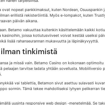
ten hänen tarpeisiinsa.
a ovat nopeat pankkimaksut, kuten Nordean, Osuuspankin ja
man erillistä rekisteröintiä. Myös e-lompakot, kuten Trustly,
uraavan päivän aikana.
n. Betamo vakuuttaa kuitenkin käsittelemään kaikki koti
a kasinoihin, joissa kotiutusviiveet voivat kestää useiksi p
a, mikä lisää rahanseurannan mukavuutta ja läpinäkyvyyttä.
ilman tinkimistä
nsa ja missä vain. Betamo Casino on kokonaan optimoitu mobi
 pelaajan tarvitse ladata yhtään sovellusta. Mobiiliversio 
ä.
nykkää vai tablettia, Betamon sivut asettuu sulavasti kuvar
lppo sormin. Tämä tekee mahdolliseksi lyhyen pelikerran tiell
mällä uusinta responsive web design -menetelmää. Se takuu