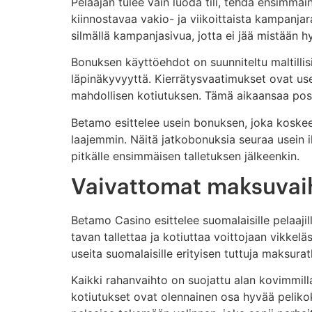
Pelaajan tulee vain luoda tili, tehdä ensimmäin
kiinnostavaa vakio- ja viikoittaista kampanjara
silmällä kampanjasivua, jotta ei jää mistään h
Bonuksen käyttöehdot on suunniteltu maltillisik
läpinäkyvyyttä. Kierrätysvaatimukset ovat use
mahdollisen kotiutuksen. Tämä aikaansaa posit
Betamo esittelee usein bonuksen, joka koskee
laajemmin. Näitä jatkobonuksia seuraa usein il
pitkälle ensimmäisen talletuksen jälkeenkin.
Vaivattomat maksuvaih
Betamo Casino esittelee suomalaisille pelaajil
tavan tallettaa ja kotiuttaa voittojaan vikkeläs
useita suomalaisille erityisen tuttuja maksurat
Kaikki rahanvaihto on suojattu alan kovimmill
kotiutukset ovat olennainen osa hyvää peliko