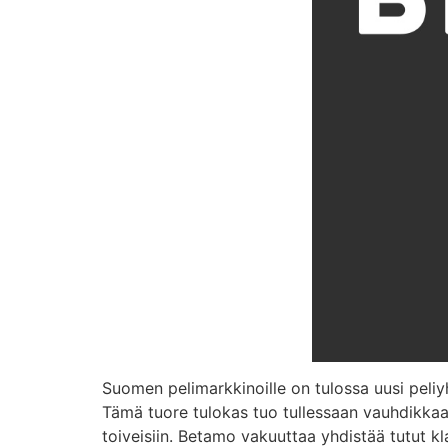
Suomen pelimarkkinoille on tulossa uusi peliy
Tämä tuore tulokas tuo tullessaan vauhdikkaan
toiveisiin. Betamo vakuuttaa yhdistää tutut kl