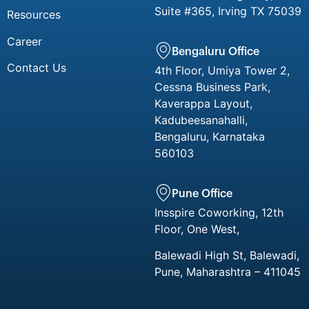
Suite #365, Irving TX 75039
Resources
Career
Bengaluru Office
Contact Us
4th Floor, Umiya Tower 2,
Cessna Business Park,
Kaverappa Layout,
Kadubeesanahalli,
Bengaluru, Karnataka
560103
Pune Office
Insspire Coworking, 12th
Floor, One West,
Balewadi High St, Balewadi,
Pune, Maharashtra – 411045