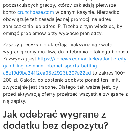
początkujących graczy, którzy zakładają pierwsze
konto
crunchbase.com
w danym kasynie. Nierzadko
obowiązuje też zasada jednej promocji na adres
zamieszkania lub adres IP. Trzeba o tym wiedzieć, by
ominąć problemów przy wypłacie pieniędzy.
Zasady precyzyjnie określają maksymalną kwotę
wygranej sumy możliwą do odebrania z takiego bonusu.
Zazwyczaj jest
https://apnews.com/article/atlantic-city-
gambling-revenue-internet-sports-betting-
a8e19d9ba24ff2ea38e2923b207e22ed
to zakres 100-
200 zł. Całość, co zostanie zdobyte ponad ten limit,
zwyczajnie jest tracone. Dlatego tak ważne jest, by
przed aktywacją oferty przejrzeć wszystkie związane z
nią zapisy.
Jak odebrać wygrane z
dodatku bez depozytu?