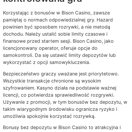
Korzystając z bonusów w Bison Casino, zawsze
pamiętaj o normach odpowiedzialnej gry. Hazard
powinien być sposobem rozrywki, a nie metodą
dochodu. Należy ustalić sobie limity czasowe i
finansowe przed startem sesji. Bison Casino, jako
licencjonowany operator, oferuje opcje do
samokontroli. Da się ustawić limity depozytów lub
wykorzystać z opcji samowykluczenia.
Bezpieczeństwo graczy uważane jest priorytetowo.
Wszystkie transakcje chronione są wysokim
szyfrowaniem. Kasyno działa na podstawie ważnej
licencji, co potwierdza sprawiedliwość rozgrywki.
Używanie z promocji, w tym bonusów bez depozytu, w
takim wiarygodnym środowisku ogranicza ryzyko i
umożliwia spokojnie korzystać rozrywką.
Bonusy bez depozytu w Bison Casino to atrakcyjna i