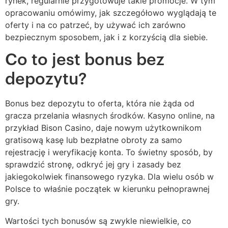
rynek, regularnie przygotowuje takie promocje. W tym
opracowaniu omówimy, jak szczegółowo wyglądają te
oferty i na co patrzeć, by używać ich zarówno
bezpiecznym sposobem, jak i z korzyścią dla siebie.
Co to jest bonus bez
depozytu?
Bonus bez depozytu to oferta, która nie żąda od
gracza przelania własnych środków. Kasyno online, na
przykład Bison Casino, daje nowym użytkownikom
gratisową kasę lub bezpłatne obroty za samo
rejestrację i weryfikację konta. To świetny sposób, by
sprawdzić stronę, odkryć jej gry i zasady bez
jakiegokolwiek finansowego ryzyka. Dla wielu osób w
Polsce to właśnie początek w kierunku pełnoprawnej
gry.
Wartości tych bonusów są zwykle niewielkie, co