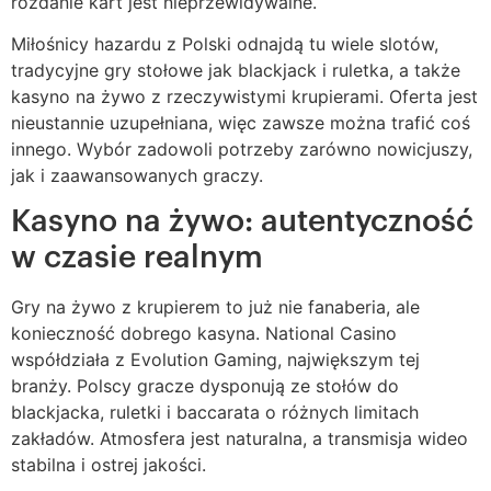
rozdanie kart jest nieprzewidywalne.
Miłośnicy hazardu z Polski odnajdą tu wiele slotów,
tradycyjne gry stołowe jak blackjack i ruletka, a także
kasyno na żywo z rzeczywistymi krupierami. Oferta jest
nieustannie uzupełniana, więc zawsze można trafić coś
innego. Wybór zadowoli potrzeby zarówno nowicjuszy,
jak i zaawansowanych graczy.
Kasyno na żywo: autentyczność
w czasie realnym
Gry na żywo z krupierem to już nie fanaberia, ale
konieczność dobrego kasyna. National Casino
współdziała z Evolution Gaming, największym tej
branży. Polscy gracze dysponują ze stołów do
blackjacka, ruletki i baccarata o różnych limitach
zakładów. Atmosfera jest naturalna, a transmisja wideo
stabilna i ostrej jakości.