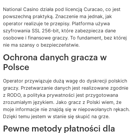
National Casino działa pod licencją Curacao, co jest
powszechną praktyką. Znaczenie ma jednak, jak
operator realizuje te przepisy. Platforma używa
szyfrowania SSL 256-bit, które zabezpiecza dane
osobowe i finansowe graczy. To fundament, bez której
nie ma szansy o bezpieczeństwie.
Ochrona danych gracza w
Polsce
Operator przywiązuje dużą wagę do dyskrecji polskich
graczy. Przetwarzanie danych jest realizowane zgodnie
z RODO, a polityka prywatności jest przygotowana
zrozumiałym językiem. Jako gracz z Polski wiem, że
moje informacje nie znajdą się w niepowołanych rękach.
Dzięki temu jestem w stanie się skupić na grze.
Pewne metody płatności dla