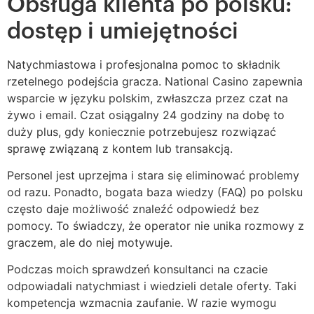
Obsługa klienta po polsku:
dostęp i umiejętności
Natychmiastowa i profesjonalna pomoc to składnik
rzetelnego podejścia gracza. National Casino zapewnia
wsparcie w języku polskim, zwłaszcza przez czat na
żywo i email. Czat osiągalny 24 godziny na dobę to
duży plus, gdy koniecznie potrzebujesz rozwiązać
sprawę związaną z kontem lub transakcją.
Personel jest uprzejma i stara się eliminować problemy
od razu. Ponadto, bogata baza wiedzy (FAQ) po polsku
często daje możliwość znaleźć odpowiedź bez
pomocy. To świadczy, że operator nie unika rozmowy z
graczem, ale do niej motywuje.
Podczas moich sprawdzeń konsultanci na czacie
odpowiadali natychmiast i wiedzieli detale oferty. Taki
kompetencja wzmacnia zaufanie. W razie wymogu