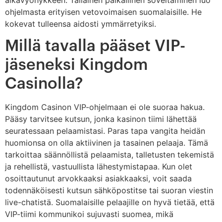
ohjelmasta erityisen vetovoimaisen suomalaisille. He
kokevat tulleensa aidosti ymmärretyiksi.
Millä tavalla pääset VIP-
jäseneksi Kingdom
Casinolla?
Kingdom Casinon VIP-ohjelmaan ei ole suoraa hakua.
Pääsy tarvitsee kutsun, jonka kasinon tiimi lähettää
seuratessaan pelaamistasi. Paras tapa vangita heidän
huomionsa on olla aktiivinen ja tasainen pelaaja. Tämä
tarkoittaa säännöllistä pelaamista, talletusten tekemistä
ja rehellistä, vastuullista lähestymistapaa. Kun olet
osoittautunut arvokkaaksi asiakkaaksi, voit saada
todennäköisesti kutsun sähköpostitse tai suoran viestin
live-chatistä. Suomalaisille pelaajille on hyvä tietää, että
VIP-tiimi kommunikoi sujuvasti suomea, mikä