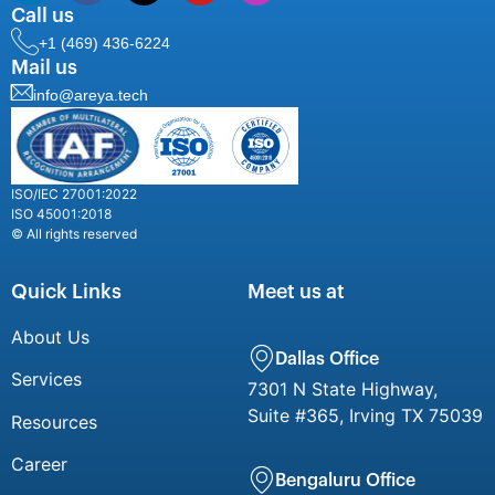
Call us
+1 (469) 436-6224
Mail us
info@areya.tech
ISO/IEC 27001:2022
ISO 45001:2018
© All rights reserved
Quick Links
Meet us at
About Us
Dallas Office
Services
7301 N State Highway,
Suite #365, Irving TX 75039
Resources
Career
Bengaluru Office