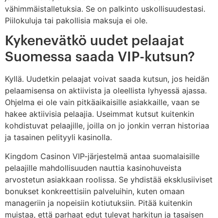
vähimmäistalletuksia. Se on palkinto uskollisuudestasi.
Piilokuluja tai pakollisia maksuja ei ole.
Kykenevätkö uudet pelaajat
Suomessa saada VIP-kutsun?
Kyllä. Uudetkin pelaajat voivat saada kutsun, jos heidän
pelaamisensa on aktiivista ja oleellista lyhyessä ajassa.
Ohjelma ei ole vain pitkäaikaisille asiakkaille, vaan se
hakee aktiivisia pelaajia. Useimmat kutsut kuitenkin
kohdistuvat pelaajille, joilla on jo jonkin verran historiaa
ja tasainen pelityyli kasinolla.
Kingdom Casinon VIP-järjestelmä antaa suomalaisille
pelaajille mahdollisuuden nauttia kasinohuveista
arvostetun asiakkaan roolissa. Se yhdistää eksklusiiviset
bonukset konkreettisiin palveluihin, kuten omaan
manageriin ja nopeisiin kotiutuksiin. Pitää kuitenkin
muistaa, että parhaat edut tulevat harkitun ja tasaisen