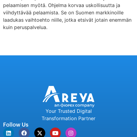
pelaamisen myötä. Ohjelma korvaa uskollisuutta ja
viihdyttävää pelaamista. Se on Suomen markkinoille
laadukas vaihtoehto niille, jotka etsivät jotain enemmän
kuin peruspalvelua.
Your Trusted Digital
Transformation Partner
Follow Us