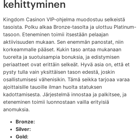
kehittyminen
Kingdom Casinon VIP-ohjelma muodostuu selkeistä
tasoista. Polku alkaa Bronze-tasolta ja ulottuu Platinum-
tasoon. Eteneminen toimii itsestään pelaajan
aktiivisuuden mukaan. Sen enemmän panostat, niin
korkeammalle pääset. Kukin taso antaa mukanaan
tuoreita ja suotuisampia bonuksia, ja edistymisen
periaatteet ovat erittäin selkeät. Hyvä asia on, että et
pysty tulla vain yksittäisen tason edestä, joskin
osallistumisesi vähenisikin. Tämä seikka tarjoaa varaa
ajoittaisille tauoille ilman huolta statuksen
kadottamisesta. Järjestelmä innostaa ja palkitsee, ja
eteneminen toimii luonnostaan vailla erityisiä
anomuksia.
Bronze:
Silver:
Gold: