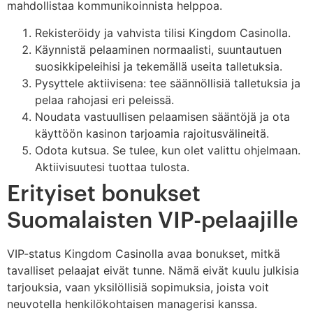
mahdollistaa kommunikoinnista helppoa.
Rekisteröidy ja vahvista tilisi Kingdom Casinolla.
Käynnistä pelaaminen normaalisti, suuntautuen
suosikkipeleihisi ja tekemällä useita talletuksia.
Pysyttele aktiivisena: tee säännöllisiä talletuksia ja
pelaa rahojasi eri peleissä.
Noudata vastuullisen pelaamisen sääntöjä ja ota
käyttöön kasinon tarjoamia rajoitusvälineitä.
Odota kutsua. Se tulee, kun olet valittu ohjelmaan.
Aktiivisuutesi tuottaa tulosta.
Erityiset bonukset
Suomalaisten VIP-pelaajille
VIP-status Kingdom Casinolla avaa bonukset, mitkä
tavalliset pelaajat eivät tunne. Nämä eivät kuulu julkisia
tarjouksia, vaan yksilöllisiä sopimuksia, joista voit
neuvotella henkilökohtaisen managerisi kanssa.