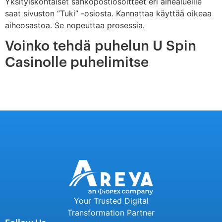
Yksityiskohtaiset sähköpostiosoitteet eri aihealueille
saat sivuston “Tuki” -osiosta. Kannattaa käyttää oikeaa
aiheosastoa. Se nopeuttaa prosessia.
Voinko tehdä puhelun U Spin
Casinolle puhelimitse
Your Trusted Digital
Transformation Partner