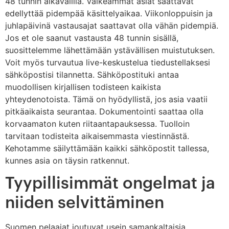
48 tunnin aikavälillä. Vaikeammat asiat saattavat
edellyttää pidempää käsittelyaikaa. Viikonloppuisin ja
juhlapäivinä vastausajat saattavat olla vähän pidempiä.
Jos et ole saanut vastausta 48 tunnin sisällä,
suosittelemme lähettämään ystävällisen muistutuksen.
Voit myös turvautua live-keskustelua tiedustellaksesi
sähköpostisi tilannetta. Sähköpostituki antaa
muodollisen kirjallisen todisteen kaikista
yhteydenotoista. Tämä on hyödyllistä, jos asia vaatii
pitkäaikaista seurantaa. Dokumentointi saattaa olla
korvaamaton kuten riitaantapauksessa. Tuolloin
tarvitaan todisteita aikaisemmasta viestinnästä.
Kehotamme säilyttämään kaikki sähköpostit tallessa,
kunnes asia on täysin ratkennut.
Tyypillisimmät ongelmat ja
niiden selvittäminen
Suomen pelaajat joutuvat usein samankaltaisia