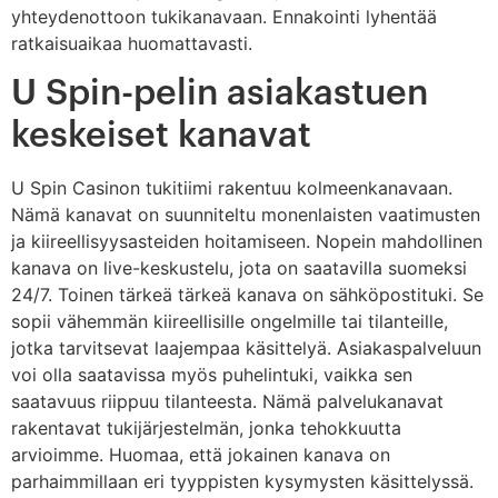
yhteydenottoon tukikanavaan. Ennakointi lyhentää
ratkaisuaikaa huomattavasti.
U Spin-pelin asiakastuen
keskeiset kanavat
U Spin Casinon tukitiimi rakentuu kolmeenkanavaan.
Nämä kanavat on suunniteltu monenlaisten vaatimusten
ja kiireellisyysasteiden hoitamiseen. Nopein mahdollinen
kanava on live-keskustelu, jota on saatavilla suomeksi
24/7. Toinen tärkeä tärkeä kanava on sähköpostituki. Se
sopii vähemmän kiireellisille ongelmille tai tilanteille,
jotka tarvitsevat laajempaa käsittelyä. Asiakaspalveluun
voi olla saatavissa myös puhelintuki, vaikka sen
saatavuus riippuu tilanteesta. Nämä palvelukanavat
rakentavat tukijärjestelmän, jonka tehokkuutta
arvioimme. Huomaa, että jokainen kanava on
parhaimmillaan eri tyyppisten kysymysten käsittelyssä.