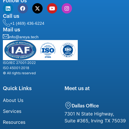
Follow Us
Call us
+1 (469) 436-6224
Mail us
info@areya.tech
ISO/IEC 27001:2022
ISO 45001:2018
© All rights reserved
Quick Links
Meet us at
About Us
Dallas Office
Services
7301 N State Highway,
Suite #365, Irving TX 75039
Resources