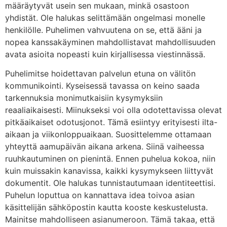
määräytyvät usein sen mukaan, minkä osastoon
yhdistät. Ole halukas selittämään ongelmasi monelle
henkilölle. Puhelimen vahvuutena on se, että ääni ja
nopea kanssakäyminen mahdollistavat mahdollisuuden
avata asioita nopeasti kuin kirjallisessa viestinnässä.
Puhelimitse hoidettavan palvelun etuna on välitön
kommunikointi. Kyseisessä tavassa on keino saada
tarkennuksia monimutkaisiin kysymyksiin
reaaliaikaisesti. Miinukseksi voi olla odotettavissa olevat
pitkäaikaiset odotusjonot. Tämä esiintyy erityisesti ilta-
aikaan ja viikonloppuaikaan. Suosittelemme ottamaan
yhteyttä aamupäivän aikana arkena. Siinä vaiheessa
ruuhkautuminen on pienintä. Ennen puhelua kokoa, niin
kuin muissakin kanavissa, kaikki kysymykseen liittyvät
dokumentit. Ole halukas tunnistautumaan identiteettisi.
Puhelun loputtua on kannattava idea toivoa asian
käsittelijän sähköpostin kautta kooste keskustelusta.
Mainitse mahdolliseen asianumeroon. Tämä takaa, että