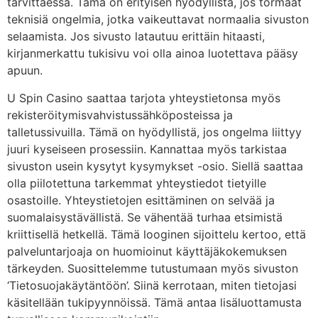
tarvittaessa. Tämä on erityisen hyödyllistä, jos törmäät
teknisiä ongelmia, jotka vaikeuttavat normaalia sivuston
selaamista. Jos sivusto latautuu erittäin hitaasti,
kirjanmerkattu tukisivu voi olla ainoa luotettava pääsy
apuun.
U Spin Casino saattaa tarjota yhteystietonsa myös
rekisteröitymisvahvistussähköposteissa ja
talletussivuilla. Tämä on hyödyllistä, jos ongelma liittyy
juuri kyseiseen prosessiin. Kannattaa myös tarkistaa
sivuston usein kysytyt kysymykset -osio. Siellä saattaa
olla piilotettuna tarkemmat yhteystiedot tietyille
osastoille. Yhteystietojen esittäminen on selvää ja
suomalaisystävällistä. Se vähentää turhaa etsimistä
kriittisellä hetkellä. Tämä looginen sijoittelu kertoo, että
palveluntarjoaja on huomioinut käyttäjäkokemuksen
tärkeyden. Suosittelemme tutustumaan myös sivuston
‘Tietosuojakäytäntöön’. Siinä kerrotaan, miten tietojasi
käsitellään tukipyynnöissä. Tämä antaa lisäluottamusta