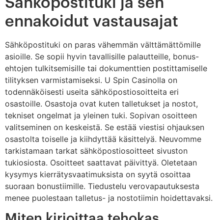
Sähköpostituki ja sen
ennakoidut vastausajat
Sähköpostituki on paras vähemmän välttämättömille
asioille. Se sopii hyvin tavallisille palautteille, bonus-
ehtojen tulkitsemisille tai dokumenttien postittamiselle
tilityksen varmistamiseksi. U Spin Casinolla on
todennäköisesti useita sähköpostiosoitteita eri
osastoille. Osastoja ovat kuten talletukset ja nostot,
tekniset ongelmat ja yleinen tuki. Sopivan osoitteen
valitseminen on keskeistä. Se estää viestisi ohjauksen
osastolta toiselle ja kiihdyttää käsittelyä. Neuvomme
tarkistamaan tarkat sähköpostiosoitteet sivuston
tukiosiosta. Osoitteet saattavat päivittyä. Oletetaan
kysymys kierrätysvaatimuksista on syytä osoittaa
suoraan bonustiimille. Tiedustelu verovapautuksesta
menee puolestaan talletus- ja nostotiimin hoidettavaksi.
Miten kirjoittaa tehokas