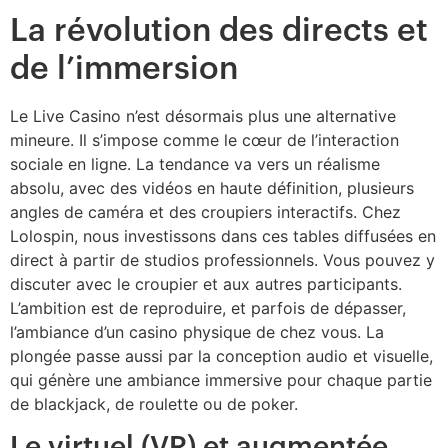
La révolution des directs et
de l’immersion
Le Live Casino n’est désormais plus une alternative
mineure. Il s’impose comme le cœur de l’interaction
sociale en ligne. La tendance va vers un réalisme
absolu, avec des vidéos en haute définition, plusieurs
angles de caméra et des croupiers interactifs. Chez
Lolospin, nous investissons dans ces tables diffusées en
direct à partir de studios professionnels. Vous pouvez y
discuter avec le croupier et aux autres participants.
L’ambition est de reproduire, et parfois de dépasser,
l’ambiance d’un casino physique de chez vous. La
plongée passe aussi par la conception audio et visuelle,
qui génère une ambiance immersive pour chaque partie
de blackjack, de roulette ou de poker.
Le virtuel (VR) et augmentée