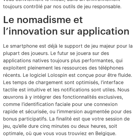
toujours contrôlé par nos outils de jeu responsable.
Le nomadisme et
l’innovation sur application
Le smartphone est déjà le support de jeu majeur pour la
plupart des joueurs. Le futur se jouera sur des
applications natives toujours plus performantes, qui
exploitent pleinement les ressources des téléphones
récents. Le logiciel Lolospin est conçue pour être fluide.
Les temps de chargement sont optimisés, l’interface
tactile est intuitive et les notifications sont utiles. Nous
œuvrons à y intégrer des fonctionnalités exclusives,
comme l’identification faciale pour une connexion
rapide et sécurisée, ou l’immersion augmentée pour des
bonus participatifs. La finalité est que votre session de
jeu, qu’elle dure cinq minutes ou deux heures, soit
optimale, où que vous vous trouviez en Belgique.