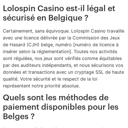
Lolospin Casino est-il légal et
sécurisé en Belgique ?
Certainement, sans équivoque. Lolospin Casino travaille
avec une licence délivrée par la Commission des Jeux
de Hasard (CJH) belge, numéro [numéro de licence à
insérer selon la réglementation]. Toutes nos activités
sont régulées, nos jeux sont vérifiés comme équitables
par des auditeurs indépendants, et nous sécurisons vos
données et transactions avec un cryptage SSL de haute
qualité. Votre sécurité et le respect de la loi
représentent notre priorité absolue.
Quels sont les méthodes de
paiement disponibles pour les
Belges ?