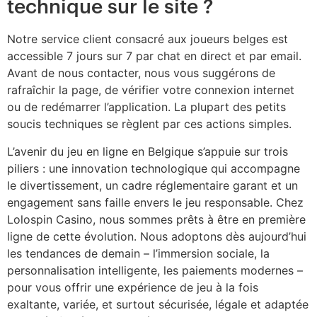
technique sur le site ?
Notre service client consacré aux joueurs belges est
accessible 7 jours sur 7 par chat en direct et par email.
Avant de nous contacter, nous vous suggérons de
rafraîchir la page, de vérifier votre connexion internet
ou de redémarrer l’application. La plupart des petits
soucis techniques se règlent par ces actions simples.
L’avenir du jeu en ligne en Belgique s’appuie sur trois
piliers : une innovation technologique qui accompagne
le divertissement, un cadre réglementaire garant et un
engagement sans faille envers le jeu responsable. Chez
Lolospin Casino, nous sommes prêts à être en première
ligne de cette évolution. Nous adoptons dès aujourd’hui
les tendances de demain – l’immersion sociale, la
personnalisation intelligente, les paiements modernes –
pour vous offrir une expérience de jeu à la fois
exaltante, variée, et surtout sécurisée, légale et adaptée