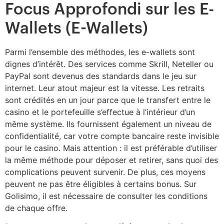
Focus Approfondi sur les E-
Wallets (E-Wallets)
Parmi l’ensemble des méthodes, les e-wallets sont
dignes d’intérêt. Des services comme Skrill, Neteller ou
PayPal sont devenus des standards dans le jeu sur
internet. Leur atout majeur est la vitesse. Les retraits
sont crédités en un jour parce que le transfert entre le
casino et le portefeuille s’effectue à l’intérieur d’un
même système. Ils fournissent également un niveau de
confidentialité, car votre compte bancaire reste invisible
pour le casino. Mais attention : il est préférable d’utiliser
la même méthode pour déposer et retirer, sans quoi des
complications peuvent survenir. De plus, ces moyens
peuvent ne pas être éligibles à certains bonus. Sur
Golisimo, il est nécessaire de consulter les conditions
de chaque offre.