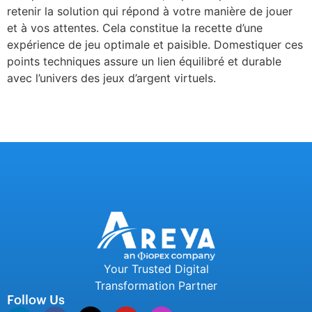
retenir la solution qui répond à votre manière de jouer
et à vos attentes. Cela constitue la recette d’une
expérience de jeu optimale et paisible. Domestiquer ces
points techniques assure un lien équilibré et durable
avec l’univers des jeux d’argent virtuels.
Your Trusted Digital
Transformation Partner
Follow Us