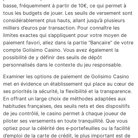
basse, fréquemment à partir de 10€, ce qui permet à
tous les budgets de jouer. Les seuils de versement sont
considérablement plus hauts, allant jusqu’à plusieurs
milliers d’euros par transaction. Pour connaître les
limites exactes qui s’appliquent pour votre moyen de
paiement favori, allez dans la partie “Bancaire” de votre
compte Golisimo Casino. Vous avez également la
possibilité de y définir des seuils de dépôt
personnalisés dans le contexte du jeu responsable.
Examiner les options de paiement de Golisimo Casino
met en évidence un établissement qui place au cœur de
ses priorités la sécurité, la flexibilité et la transparence.
En offrant un large choix de méthodes adaptées aux
habitudes françaises, des seuils nets et des dispositifs
de jeu contrôlé, le casino permet à chaque joueur de
piloter ses versements en toute tranquillité. Que vous
optiez pour la célérité des e‑portefeuilles ou la facilité
d’emploi de la carte de crédit, le plus important est de