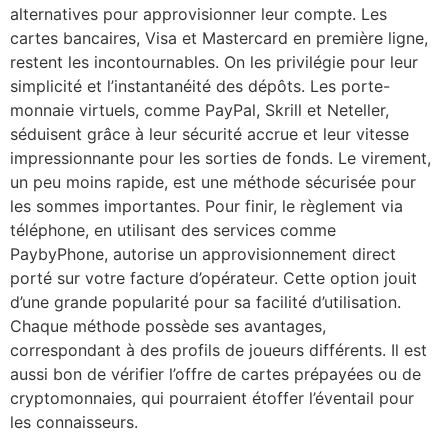
alternatives pour approvisionner leur compte. Les
cartes bancaires, Visa et Mastercard en première ligne,
restent les incontournables. On les privilégie pour leur
simplicité et l’instantanéité des dépôts. Les porte-
monnaie virtuels, comme PayPal, Skrill et Neteller,
séduisent grâce à leur sécurité accrue et leur vitesse
impressionnante pour les sorties de fonds. Le virement,
un peu moins rapide, est une méthode sécurisée pour
les sommes importantes. Pour finir, le règlement via
téléphone, en utilisant des services comme
PaybyPhone, autorise un approvisionnement direct
porté sur votre facture d’opérateur. Cette option jouit
d’une grande popularité pour sa facilité d’utilisation.
Chaque méthode possède ses avantages,
correspondant à des profils de joueurs différents. Il est
aussi bon de vérifier l’offre de cartes prépayées ou de
cryptomonnaies, qui pourraient étoffer l’éventail pour
les connaisseurs.