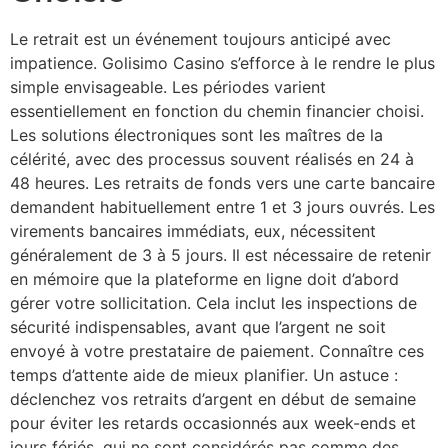
Le retrait est un événement toujours anticipé avec
impatience. Golisimo Casino s’efforce à le rendre le plus
simple envisageable. Les périodes varient
essentiellement en fonction du chemin financier choisi.
Les solutions électroniques sont les maîtres de la
célérité, avec des processus souvent réalisés en 24 à
48 heures. Les retraits de fonds vers une carte bancaire
demandent habituellement entre 1 et 3 jours ouvrés. Les
virements bancaires immédiats, eux, nécessitent
généralement de 3 à 5 jours. Il est nécessaire de retenir
en mémoire que la plateforme en ligne doit d’abord
gérer votre sollicitation. Cela inclut les inspections de
sécurité indispensables, avant que l’argent ne soit
envoyé à votre prestataire de paiement. Connaître ces
temps d’attente aide de mieux planifier. Un astuce :
déclenchez vos retraits d’argent en début de semaine
pour éviter les retards occasionnés aux week-ends et
jours fériés, qui ne sont considérés pas comme des