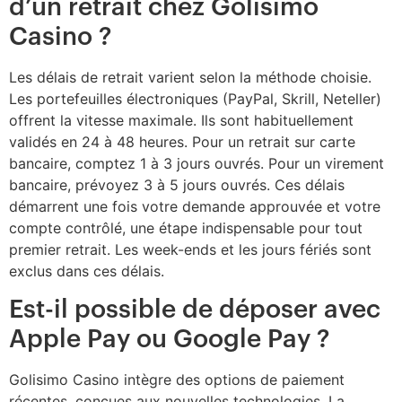
d’un retrait chez Golisimo
Casino ?
Les délais de retrait varient selon la méthode choisie.
Les portefeuilles électroniques (PayPal, Skrill, Neteller)
offrent la vitesse maximale. Ils sont habituellement
validés en 24 à 48 heures. Pour un retrait sur carte
bancaire, comptez 1 à 3 jours ouvrés. Pour un virement
bancaire, prévoyez 3 à 5 jours ouvrés. Ces délais
démarrent une fois votre demande approuvée et votre
compte contrôlé, une étape indispensable pour tout
premier retrait. Les week-ends et les jours fériés sont
exclus dans ces délais.
Est-il possible de déposer avec
Apple Pay ou Google Pay ?
Golisimo Casino intègre des options de paiement
récentes, conçues aux nouvelles technologies. La