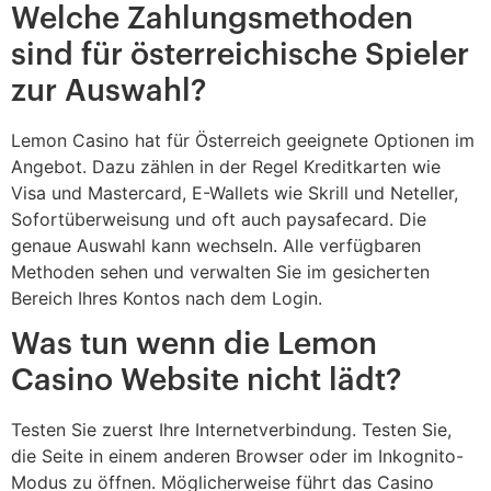
Welche Zahlungsmethoden
sind für österreichische Spieler
zur Auswahl?
Lemon Casino hat für Österreich geeignete Optionen im
Angebot. Dazu zählen in der Regel Kreditkarten wie
Visa und Mastercard, E-Wallets wie Skrill und Neteller,
Sofortüberweisung und oft auch paysafecard. Die
genaue Auswahl kann wechseln. Alle verfügbaren
Methoden sehen und verwalten Sie im gesicherten
Bereich Ihres Kontos nach dem Login.
Was tun wenn die Lemon
Casino Website nicht lädt?
Testen Sie zuerst Ihre Internetverbindung. Testen Sie,
die Seite in einem anderen Browser oder im Inkognito-
Modus zu öffnen. Möglicherweise führt das Casino