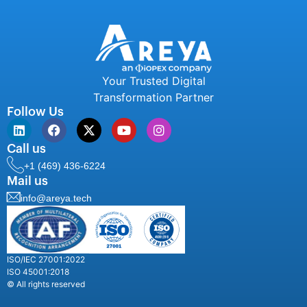
Your Trusted Digital
Transformation Partner
Follow Us
Call us
+1 (469) 436-6224
Mail us
info@areya.tech
ISO/IEC 27001:2022
ISO 45001:2018
© All rights reserved