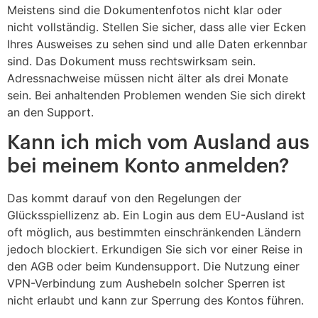
Meistens sind die Dokumentenfotos nicht klar oder
nicht vollständig. Stellen Sie sicher, dass alle vier Ecken
Ihres Ausweises zu sehen sind und alle Daten erkennbar
sind. Das Dokument muss rechtswirksam sein.
Adressnachweise müssen nicht älter als drei Monate
sein. Bei anhaltenden Problemen wenden Sie sich direkt
an den Support.
Kann ich mich vom Ausland aus
bei meinem Konto anmelden?
Das kommt darauf von den Regelungen der
Glücksspiellizenz ab. Ein Login aus dem EU-Ausland ist
oft möglich, aus bestimmten einschränkenden Ländern
jedoch blockiert. Erkundigen Sie sich vor einer Reise in
den AGB oder beim Kundensupport. Die Nutzung einer
VPN-Verbindung zum Aushebeln solcher Sperren ist
nicht erlaubt und kann zur Sperrung des Kontos führen.