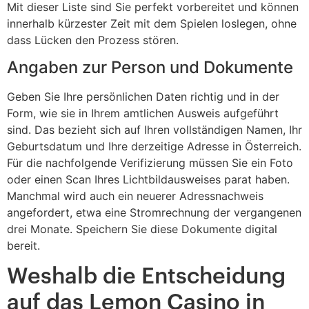
Mit dieser Liste sind Sie perfekt vorbereitet und können
innerhalb kürzester Zeit mit dem Spielen loslegen, ohne
dass Lücken den Prozess stören.
Angaben zur Person und Dokumente
Geben Sie Ihre persönlichen Daten richtig und in der
Form, wie sie in Ihrem amtlichen Ausweis aufgeführt
sind. Das bezieht sich auf Ihren vollständigen Namen, Ihr
Geburtsdatum und Ihre derzeitige Adresse in Österreich.
Für die nachfolgende Verifizierung müssen Sie ein Foto
oder einen Scan Ihres Lichtbildausweises parat haben.
Manchmal wird auch ein neuerer Adressnachweis
angefordert, etwa eine Stromrechnung der vergangenen
drei Monate. Speichern Sie diese Dokumente digital
bereit.
Weshalb die Entscheidung
auf das Lemon Casino in