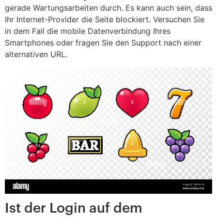
gerade Wartungsarbeiten durch. Es kann auch sein, dass
Ihr Internet-Provider die Seite blockiert. Versuchen Sie
in dem Fall die mobile Datenverbindung Ihres
Smartphones oder fragen Sie den Support nach einer
alternativen URL.
Ist der Login auf dem