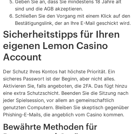
Geben Sie an, dass Sie mindestens 18 Jahre alt
sind und die AGB akzeptieren.
Schließen Sie den Vorgang mit einem Klick auf den
Bestätigungslink, der an Ihre E-Mail geschickt wird.
Sicherheitstipps für Ihren
eigenen Lemon Casino
Account
Der Schutz Ihres Kontos hat höchste Priorität. Ein
sicheres Passwort ist der Beginn, aber nicht alles.
Aktivieren Sie, falls angeboten, die 2FA. Das fügt hinzu
eine extra Schutzschicht. Beenden Sie die Sitzung nach
jeder Spielsession, vor allem an gemeinschaftlich
genutzten Computern. Bleiben Sie skeptisch gegenüber
Phishing-E-Mails, die angeblich vom Casino kommen.
Bewährte Methoden für