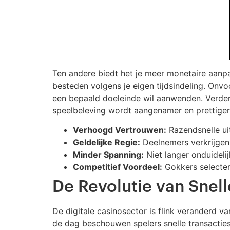
Ten andere biedt het je meer monetaire aanpa
besteden volgens je eigen tijdsindeling. Onvo
een bepaald doeleinde wil aanwenden. Verder 
speelbeleving wordt aangenamer en prettiger. 
Verhoogd Vertrouwen:
Razendsnelle uit
Geldelijke Regie:
Deelnemers verkrijgen
Minder Spanning:
Niet langer onduidelij
Competitief Voordeel:
Gokkers selectere
De Revolutie van Snell
De digitale casinosector is flink veranderd
de dag beschouwen spelers snelle transacties