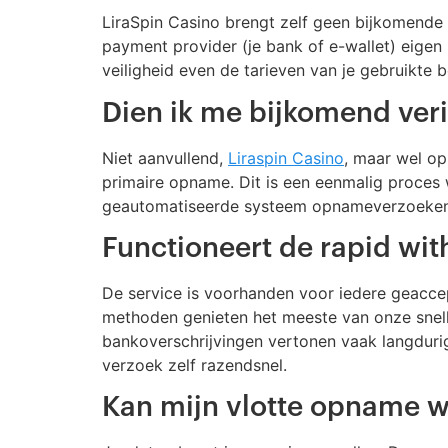
LiraSpin Casino brengt zelf geen bijkomende
payment provider (je bank of e-wallet) eigen
veiligheid even de tarieven van je gebruikte 
Dien ik me bijkomend veri
Niet aanvullend,
Liraspin Casino
, maar wel op
primaire opname. Dit is een eenmalig proces 
geautomatiseerde systeem opnameverzoeken m
Functioneert de rapid wi
De service is voorhanden voor iedere geaccep
methoden genieten het meeste van onze snelle
bankoverschrijvingen vertonen vaak langdurige
verzoek zelf razendsnel.
Kan mijn vlotte opname 