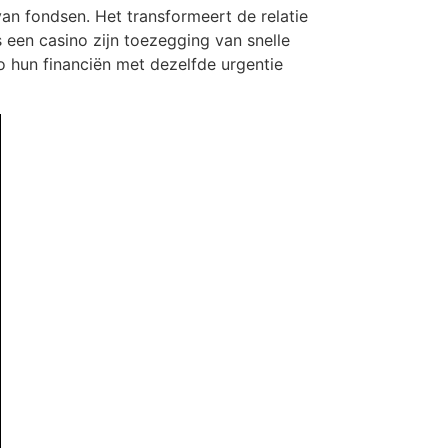
an fondsen. Het transformeert de relatie
s een casino zijn toezegging van snelle
o hun financiën met dezelfde urgentie