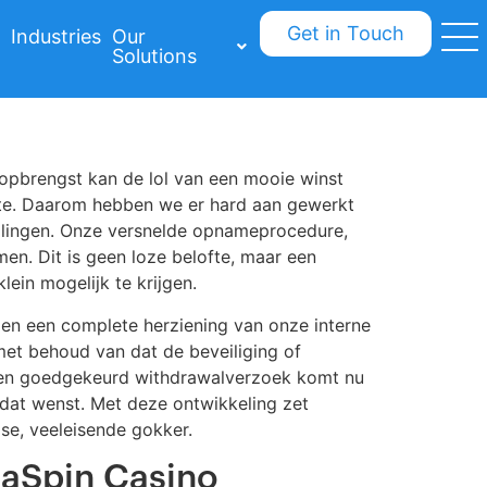
Get in Touch
Industries
Our
Solutions
opbrengst kan de lol van een mooie winst
este. Daarom hebben we er hard aan gewerkt
talingen. Onze versnelde opnameprocedure,
en. Dit is geen loze belofte, maar een
ein mogelijk te krijgen.
 en een complete herziening van onze interne
met behoud van dat de beveiliging of
 een goedgekeurd withdrawalverzoek komt nu
j dat wenst. Met deze ontwikkeling zet
gse, veeleisende gokker.
raSpin Casino