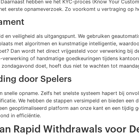
aarnaast hebben we het KYC-proces (Know Your Customer)
r het eerste opnameverzoek. Zo voorkomt u vertraging op he
dament
eid en veiligheid als uitgangspunt. We gebruiken geautomat
 plaats met algoritmen en kunstmatige intelligentie, waard
doet? Dan wordt het direct vrijgesteld voor verwerking bij
ch-verwerking of handmatige goedkeuringen tijdens kantoor
 zondagavond doet, hoeft dus niet te wachten tot maanda
ding door Spelers
 een snelle opname. Zelfs het snelste systeem hapert bij on
ficatie. We hebben de stappen versimpeld en bieden een du
en geoptimaliseerd platform aan onze kant en een tijdig g
nd in efficiëntie.
van Rapid Withdrawals voor 