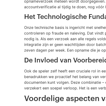
opnameverzoek meteen wordt doorgegeven. D
accountverificatie al tijdig te doen, nog vóó
Het Technologische Fun
Onze technische basis is ingericht met snelh
controleren op fraude en naleving. Dat vindt
nodig is. Als een verzoek aan alle regels vol
integratie zijn er geen wachttijden door bat
zeven dagen per week. Een opname die je op
De Invloed van Voorberei
Ook de speler zelf heeft een cruciale rol in
benadrukken we proactief het belang van veri
documenten kunt volgen. Deze combinatie – e
verzekert een soepel verloop. Het is een verbo
Voordelige aspecten 