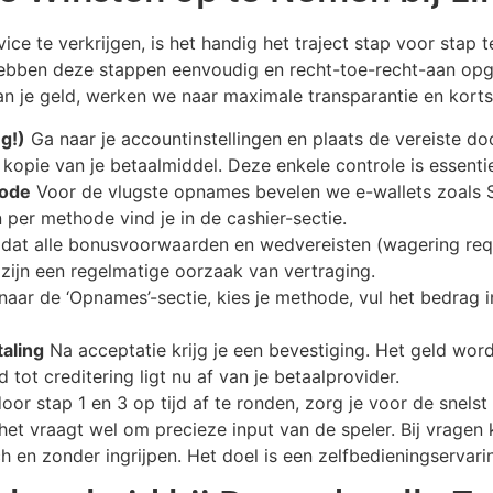
ce te verkrijgen, is het handig het traject stap voor stap 
hebben deze stappen eenvoudig en recht-toe-recht-aan opg
an je geld, werken we naar maximale transparantie en korts
eg!)
Ga naar je accountinstellingen en plaats de vereiste do
kopie van je betaalmiddel. Deze enkele controle is essentie
hode
Voor de vlugste opnames bevelen we e-wallets zoals Skri
 per methode vind je in de cashier-sectie.
dat alle bonusvoorwaarden en wedvereisten (wagering requ
zijn een regelmatige oorzaak van vertraging.
aar de ‘Opnames’-sectie, kies je methode, vul het bedrag i
aling
Na acceptatie krijg je een bevestiging. Het geld wor
tot creditering ligt nu af van je betaalprovider.
r stap 1 en 3 op tijd af te ronden, zorg je voor de snelst 
vraagt wel om precieze input van de speler. Bij vragen kun
 en zonder ingrijpen. Het doel is een zelfbedieningservarin