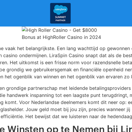
e vaak het belangrijkste. Een lang wachttijd op gewonnen 
en casino ondermijnen. LiraSpin Casino snapt dat als de b
en. Het uitkomst is een frisse norm voor razendsnelle be
 hoe grondig we gebruikersgemak en financiële openheid nem
en het ogenblik van winnen en het ogenblik van ervaren zo kl
een grondige partnerschap met leidende betalingsproviders
ie handwerk inspanning tot een laagste punt terugdringt, 
rang komt. Voor Nederlandse deelnemers komt dit neer op:
 glashelder. Jouw geld moet bij jou zijn, precies wanneer ji
 efficiëntie. Het bewijst dat we luisteren naar de hedendaa
e Winsten op te Nemen bij Li