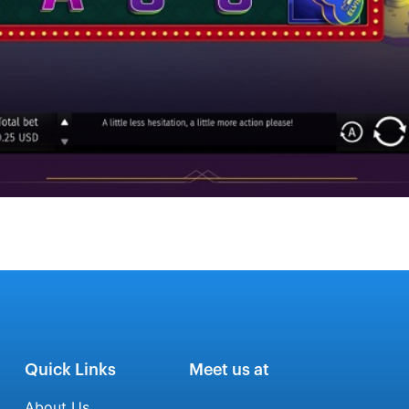
Quick Links
Meet us at
About Us