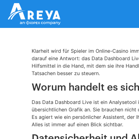
Klarheit wird für Spieler im Online-Casino im
darauf eine Antwort: das Data Dashboard Live
Hilfsmittel in die Hand, mit dem sie ihre Han
Tatsachen besser zu steuern.
Worum handelt es sich
Das Data Dashboard Live ist ein Analysetool i
übersichtlichen Grafik an. Sie brauchen nich
Es agiert wie ein persönlicher Assistent, der 
Alles ist immer auf einen Blick sichtbar.
Datensicherheit und Ab