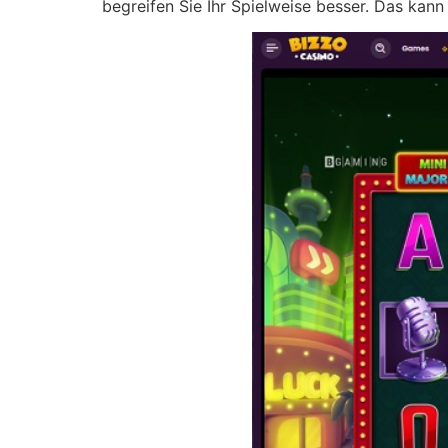
begreifen Sie Ihr Spielweise besser. Das kann