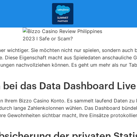
mer wichtiger. Sie möchten nicht nur spielen, sondern auch 
. Diese Eigenschaft macht aus Spieledaten anschauliche Gra
dlungen nachvollziehen können. Es geht um mehr als nur Tab
 bei das Data Dashboard Live
n Ihrem Bizzo Casino Konto. Es sammelt laufend Daten zu Ih
t durch lange Zahlenkolonnen wühlen. Das Dashboard bündelt 
Ihre Gewohnheiten sichtbar macht, Ihre Einsätze protokollier
sicherung der privaten Stati