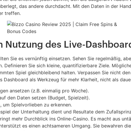
nüberlegt, das andere durchdacht. Mit den Daten in der Ha
r treffen.
en Nutzung des Live-Dashboar
lten Sie es vernünftig einsetzen. Sehen Sie regelmäßig, aber
 Definieren Sie sich kleine, quantifizierbare Ziele. Möglic
immten Spiel gleichbleibend halten. Verpassen Sie nicht d
s Dashboard als Werkzeug für mehr Klarheit, nicht als dauer
en ansetzen (z.B. einmalig pro Woche).
 auf den Daten setzen (Budget, Spielzeit).
, um Spielvorlieben zu erkennen.
piel der Unterhaltung dient und Resultate dem Zufallsprinz
ngt mehr Durchblick ins Online-Casino. Es macht aus untät
n, unterstützt es einen achtsameren Umgang. Sie bewahren di