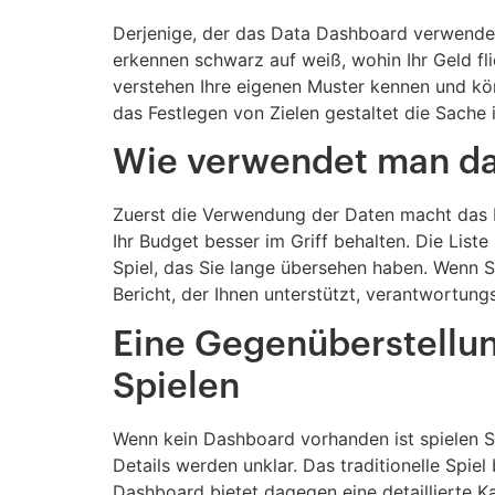
Derjenige, der das Data Dashboard verwendet
erkennen schwarz auf weiß, wohin Ihr Geld flie
verstehen Ihre eigenen Muster kennen und kö
das Festlegen von Zielen gestaltet die Sache 
Wie verwendet man da
Zuerst die Verwendung der Daten macht das D
Ihr Budget besser im Griff behalten. Die Liste 
Spiel, das Sie lange übersehen haben. Wenn Si
Bericht, der Ihnen unterstützt, verantwortun
Eine Gegenüberstellung
Spielen
Wenn kein Dashboard vorhanden ist spielen S
Details werden unklar. Das traditionelle Spi
Dashboard bietet dagegen eine detaillierte Ka