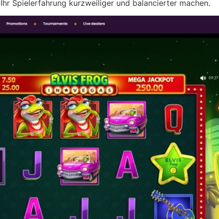
 Ihr Spielerfahrung kurzweiliger und balancierter machen.