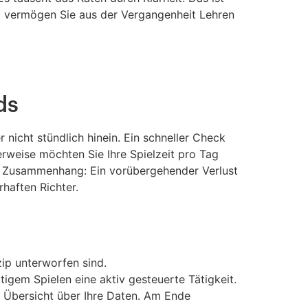
nd vermögen Sie aus der Vergangenheit Lehren
ds
 nicht stündlich hinein. Ein schneller Check
herweise möchten Sie Ihre Spielzeit pro Tag
en Zusammenhang: Ein vorübergehender Verlust
haften Richter.
ip unterworfen sind.
igem Spielen eine aktiv gesteuerte Tätigkeit.
e Übersicht über Ihre Daten. Am Ende