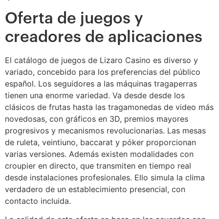
Oferta de juegos y
creadores de aplicaciones
El catálogo de juegos de Lizaro Casino es diverso y
variado, concebido para los preferencias del público
español. Los seguidores a las máquinas tragaperras
tienen una enorme variedad. Va desde desde los
clásicos de frutas hasta las tragamonedas de video más
novedosas, con gráficos en 3D, premios mayores
progresivos y mecanismos revolucionarias. Las mesas
de ruleta, veintiuno, baccarat y póker proporcionan
varias versiones. Además existen modalidades con
croupier en directo, que transmiten en tiempo real
desde instalaciones profesionales. Ello simula la clima
verdadero de un establecimiento presencial, con
contacto incluida.