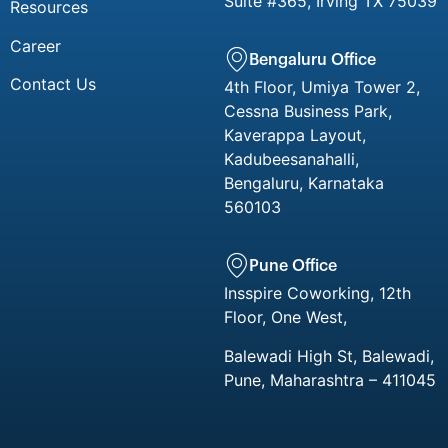
Suite #365, Irving TX 75039
Resources
Career
Bengaluru Office
Contact Us
4th Floor, Umiya Tower 2,
Cessna Business Park,
Kaverappa Layout,
Kadubeesanahalli,
Bengaluru, Karnataka
560103
Pune Office
Insspire Coworking, 12th
Floor, One West,
Balewadi High St, Balewadi,
Pune, Maharashtra – 411045