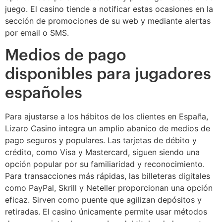
juego. El casino tiende a notificar estas ocasiones en la
sección de promociones de su web y mediante alertas
por email o SMS.
Medios de pago
disponibles para jugadores
españoles
Para ajustarse a los hábitos de los clientes en España,
Lizaro Casino integra un amplio abanico de medios de
pago seguros y populares. Las tarjetas de débito y
crédito, como Visa y Mastercard, siguen siendo una
opción popular por su familiaridad y reconocimiento.
Para transacciones más rápidas, las billeteras digitales
como PayPal, Skrill y Neteller proporcionan una opción
eficaz. Sirven como puente que agilizan depósitos y
retiradas. El casino únicamente permite usar métodos